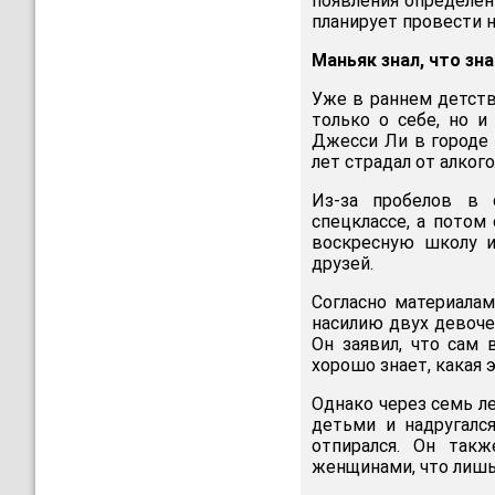
появления определен
планирует провести 
Маньяк знал, что зн
Уже в раннем детств
только о себе, но и
Джесси Ли в городе 
лет страдал от алког
Из-за пробелов в 
спецклассе, а потом
воскресную школу и
друзей.
Согласно материалам
насилию двух девоче
Он заявил, что сам
хорошо знает, какая 
Однако через семь л
детьми и надругалс
отпирался. Он так
женщинами, что лишь