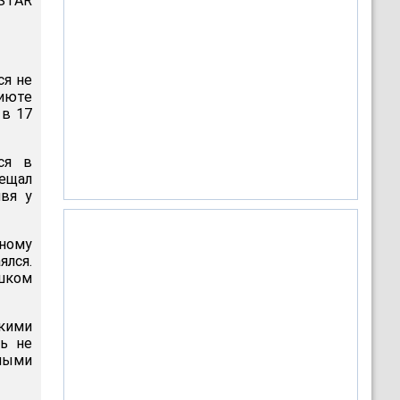
 STAR
ся не
риюте
 в 17
ся в
сещал
вя у
ьному
ялся.
ишком
ькими
ть не
лыми