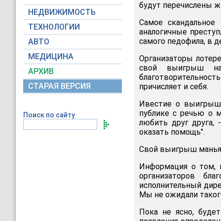
будут перечислены ж
НЕДВИЖИМОСТЬ
Самое скандальное
ТЕХНОЛОГИИ
аналогичные преступ
самого педофила, в д
АВТО
МЕДИЦИНА
Организаторы лотере
свой выигрыш на
АРХИВ
благотворительност
СТАРАЯ ВЕРСИЯ
причисляет и себя.
Ивестие о выигрыше
публике с речью о 
Поиск по сайту
любить друг друга, 
оказать помощь".
Свой выигрыш манья
Информация о том, 
организаторов бла
исполнительный дирек
Мы не ожидали такого
Пока не ясно, буде