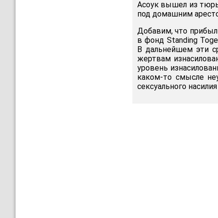
Асоук вышел из тюрьм
под домашним аресто
Добавим, что прибыль
в фонд Standing Toge
В дальнейшем эти с
жертвам изнасилован
уровень изнасилован
каком-то смысле не
сексуального насилия