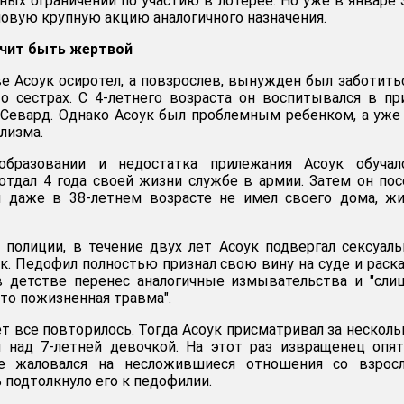
ных ограничений по участию в лотерее. Но уже в январе
новую крупную акцию аналогичного назначения.
ачит быть жертвой
е Асоук осиротел, а повзрослев, вынужден был заботить
 о сестрах. С 4-летнего возраста он воспитывался в п
Севард. Однако Асоук был проблемным ребенком, а уже
олизма.
образовании и недостатка прилежания Асоук обучал
 отдал 4 года своей жизни службе в армии. Затем он по
 даже в 38-летнем возрасте не имел своего дома, жи
 полиции, в течение двух лет Асоук подвергал сексуал
к. Педофил полностью признал свою вину на суде и раска
 в детстве перенес аналогичные измывательства и "сл
это пожизненная травма".
ет все повторилось. Тогда Асоук присматривал за нескол
я над 7-летней девочкой. На этот раз извращенец опя
же жаловался на несложившиеся отношения со взрос
 подтолкнуло его к педофилии.