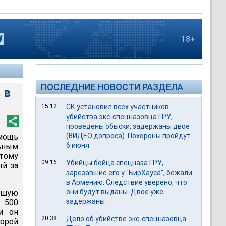
18+
ПОСЛЕДНИЕ НОВОСТИ РАЗДЕЛА
 в
15:12
СК установил всех участников
убийства экс-спецназовца ГРУ,
проведены обыски, задержаны двое
(ВИДЕО допроса). Похороны пройдут
омощь
6 июня
льным
тому
09:16
Убийцы бойца спецназа ГРУ,
ый за
зарезавшие его у "БирХауса", бежали
в Армению. Следствие уверено, что
они будут выданы. Двое уже
увшую
задержаны
 500
и он
20:38
Дело об убийстве экс-спецназовца
торой