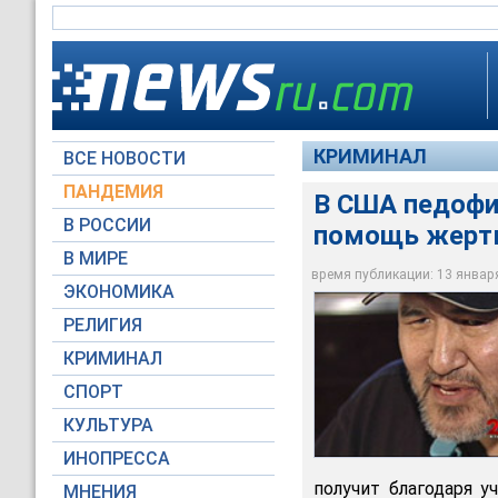
КРИМИНАЛ
ВСЕ НОВОСТИ
ПАНДЕМИЯ
В США педофил
В РОССИИ
помощь жертв
Счастливчиком стал
В МИРЕ
выигрыше в размере
время публикации: 13 января 
ЭКОНОМИКА
KTUU-TV
РЕЛИГИЯ
КРИМИНАЛ
СПОРТ
КУЛЬТУРА
ИНОПРЕССА
получит благодаря у
МНЕНИЯ