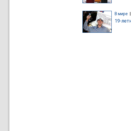
В мире
19-лет