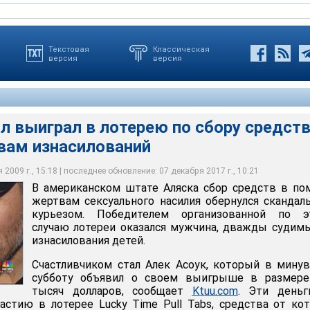
Текстовая
Классическая
версия
версия
 выиграл в лотерею по сбору средств
ам изнасилований
 Алек Асоук, который в минувшую субботу объявил о своем
 500 тысяч долларов
2009 г., 15:18 | последнее обновление: 07 декабря 2017 г., 10:21
В американском штате Аляска сбор средств в п
жертвам сексуального насилия обернулся сканда
курьезом. Победителем организованной по э
случаю лотереи оказался мужчина, дважды судим
изнасилования детей.
Счастливчиком стал Алек Асоук, который в мин
субботу объявил о своем выигрыше в размере
тысяч долларов, сообщает
Ktuu.com
. Эти деньг
частию в лотерее Lucky Time Pull Tabs, средства от ко