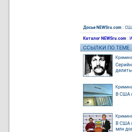
Досье NEWSru.com
::
СШ
Каталог NEWSru.com
::
И
ССЫЛКИ ПО ТЕМЕ
Кримин
Серийн
делить
Кримин
В США 
Кримин
В США 
млн до