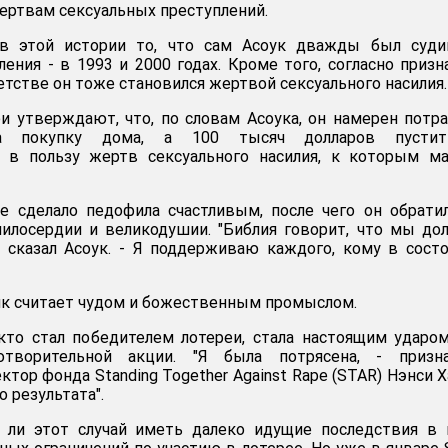
ертвам сексуальных преступлений.
 в этой истории то, что сам Асоук дважды был суди
ления - в 1993 и 2000 годах. Кроме того, согласно приз
етстве он тоже становился жертвой сексуального насилия.
и утверждают, что, по словам Асоука, он намерен потр
 покупку дома, а 100 тысяч долларов пусти
ь в пользу жертв сексуального насилия, к которым м
 сделало педофила счастливым, после чего он обрати
милосердии и великодушии. "Библия говорит, что мы д
- сказал Асоук. - Я поддерживаю каждого, кому в сост
к считает чудом и божественным промыслом.
кто стал победителем лотереи, стала настоящим ударо
готворительной акции. "Я была потрясена, - призна
тор фонда Standing Together Against Rape (STAR) Нэнси Ха
 результата".
т ли этот случай иметь далеко идущие последствия в