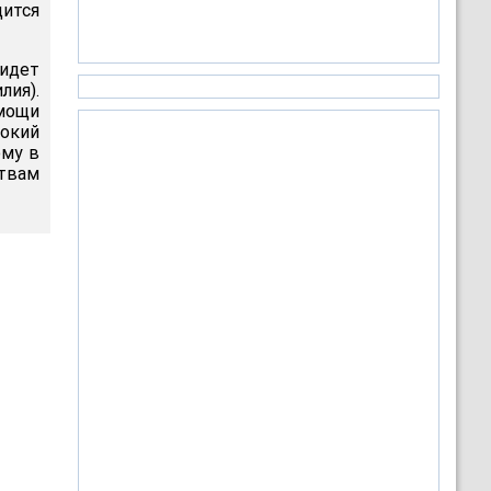
дится
 идет
лия).
омощи
сокий
ому в
твам