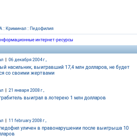
А
::
Криминал
::
Педофилия
нформационные интернет-ресурсы
ал
|
06 декабря 2004 г.,
ый насильник, выигравший 17,4 млн долларов, не будет
ся со своими жертвами
ал
|
21 января 2008 г.,
грабитель выиграл в лотерею 1 млн долларов
ал
|
11 february 2008 г.,
педофил уличен в правонарушении после выигрыша 10
лларов