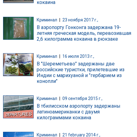
кокаина
Криминал
|
23 ноября 2017 г.,
В аэропорту Гонконга задержана 19-
летняя греческая модель, перевозившая
2,6 килограмма кокаина в рюкзаке
Криминал
|
16 июля 2013 г.,
В "Шереметьево" задержаны две
российские туристки, прилетевшие из
Индии с марихуаной и "гербарием из
конопли"
Криминал
|
09 сентября 2015 г.,
В тбилисском аэропорту задержаны
латиноамериканки с двумя
килограммами кокаина
Криминал
|
21 february 2014 г.,