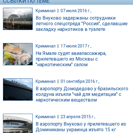
ССЫЛКИ ПО ТЕМЕ
Криминал
|
07 июля 2016 г.,
Во Внуково задержаны сотрудники
летного спецотряда "Россия", сделавшие
закладку наркотиков в туалете
Криминал
|
17 июля 2017 г.,
На Ямале судят авиапассажира,
прилетевшего из Москвы с
"наркотическим" салом
Криминал
|
01 сентября 2016 г.,
В аэропорту Домодедово у бразильского
колдуна изъяли "чай для медитации" с
наркотическим веществом
Криминал
|
23 апреля 2015 г.,
В аэропорту Внуково у прилетевшего из
Доминиканы украинца изъято 15 кг