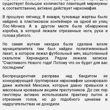
существует большое количество плантаций марихуаны
и, соответственно, активно действует наркомафия.
В прошлую пятницу, 8 января, туловище жертвы было
найдено в пластиковом контейнере на одной из улиц
Лос-Мочиса. А в другом месте была обнаружена
коробка, в которой лежали отрезанные ноги, руки и
голова убитого.
Но самая жуткая находка была сделана возле
муниципалитета: там был найден полиэтиленовый
пакет, в котором лежал футбольный мяч, заштопанный
скальпом Хернандеса. Рядом лежала записка:
"Счастливого Нового года! Потому что он будет для вас
последним".
Беспрецедентная расправа над бандитом из
конкурирующей группировки наркомафии шокировало
даже жителей Мексики, которые давно привыкли к
массовым кровавым акциям преступников. До сих пор
гангстеры активно использовали практику пыток и
отрезания голов, но до подобного цинизма в
надругательствах не доходили.