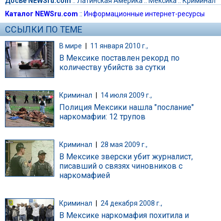
Досье NEWSru.com
::
Латинская Америка
::
Мексика
::
Криминал
Каталог NEWSru.com
::
Информационные интернет-ресурсы
ССЫЛКИ ПО ТЕМЕ
В мире
|
11 января 2010 г.,
В Мексике поставлен рекорд по
количеству убийств за сутки
Криминал
|
14 июля 2009 г.,
Полиция Мексики нашла "послание"
наркомафии: 12 трупов
Криминал
|
28 мая 2009 г.,
В Мексике зверски убит журналист,
писавший о связях чиновников с
наркомафией
Криминал
|
24 декабря 2008 г.,
В Мексике наркомафия похитила и