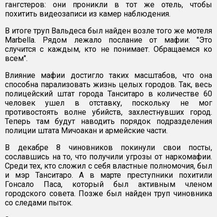
гангстеров: они проникли в тот же отель, чтобы
похитить видеозаписи из камер наблюдения.
В итоге труп Вальдеса был найден возле того же мотеля
Marbella. Рядом лежало послание от мафии: "Это
случится с каждым, кто не понимает. Обращаемся ко
всем".
Влияние мафии достигло таких масштабов, что она
способна парализовать жизнь целых городов. Так, весь
полицейский штат города Танситаро в количестве 60
человек ушел в отставку, поскольку не мог
противостоять волне убийств, захлестнувших город.
Теперь там будут наводить порядок подразделения
полиции штата Мичоакан и армейские части.
В декабре 8 чиновников покинули свои посты,
сославшись на то, что получили угрозы от наркомафии.
Среди тех, кто сложил с себя властные полномочия, был
и мэр Танситаро. А в марте преступники похитили
Гонсало Паса, который был активным членом
городского совета. Позже был найден труп чиновника
со следами пыток.