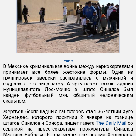
Reuters
В Мексике криминальная война между наркокартелями
принимает все более жестокие формы. Одна из
группировок зверски расправилась с мужчиной и
содрала с его лица кожу. А чуть позже возле здания
муниципалитета Лос-Мочис в штате Синалоа был
найден футбольный мяч, обшитый человеческим
скальпом.
Жертвой беспощадных гангстеров стал 36-летний Хуго
Хернандес, которого похитили 2 января на границе
штатов Синалоа и Сонора, пишет газета
The Daily Mail
со
ссылкой на пресс-секретаря прокуратуры Синалоа
Мартина Роблеса. В том месте, где пропал Хернандес,