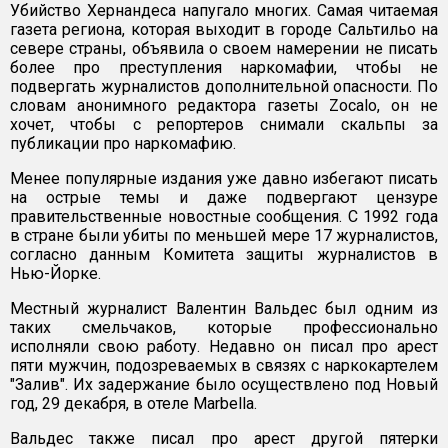
Убийство Хернандеса напугало многих. Самая читаемая
газета региона, которая выходит в городе Сальтильо на
севере страны, объявила о своем намерении не писать
более про преступления наркомафии, чтобы не
подвергать журналистов дополнительной опасности. По
словам анонимного редактора газеты Zocalo, он не
хочет, чтобы с репортеров снимали скальпы за
публикации про наркомафию.
Менее популярные издания уже давно избегают писать
на острые темы и даже подвергают цензуре
правительственные новостные сообщения. С 1992 года
в стране были убиты по меньшей мере 17 журналистов,
согласно данным Комитета защиты журналистов в
Нью-Йорке.
Местный журналист Валентин Вальдес был одним из
таких смельчаков, которые профессионально
исполняли свою работу. Недавно он писал про арест
пяти мужчин, подозреваемых в связях с наркокартелем
"Залив". Их задержание было осуществлено под Новый
год, 29 декабря, в отеле Marbella.
Вальдес также писал про арест другой пятерки