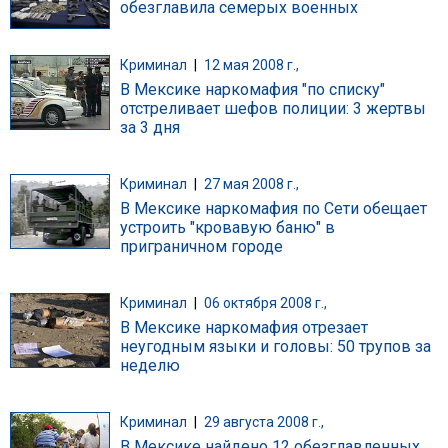
обезглавила семерых военных
Криминал
|
12 мая 2008 г.,
В Мексике наркомафия "по списку"
отстреливает шефов полиции: 3 жертвы
за 3 дня
Криминал
|
27 мая 2008 г.,
В Мексике наркомафия по Сети обещает
устроить "кровавую баню" в
приграничном городе
Криминал
|
06 октября 2008 г.,
В Мексике наркомафия отрезает
неугодным языки и головы: 50 трупов за
неделю
Криминал
|
29 августа 2008 г.,
В Мексике найдено 12 обезглавленных