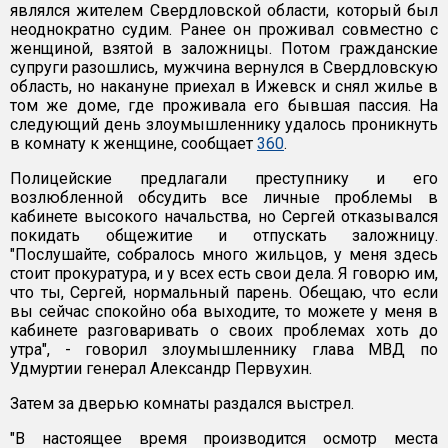
являлся жителем Свердловской области, который был
неоднократно судим. Ранее он проживал совместно с
женщиной, взятой в заложницы. Потом гражданские
супруги разошлись, мужчина вернулся в Свердловскую
область, но накануне приехал в Ижевск и снял жилье в
том же доме, где проживала его бывшая пассия. На
следующий день злоумышленнику удалось проникнуть
в комнату к женщине, сообщает
360
.
Полицейские предлагали преступнику и его
возлюбленной обсудить все личные проблемы в
кабинете высокого начальства, но Сергей отказывался
покидать общежитие и отпускать заложницу.
"Послушайте, собралось много жильцов, у меня здесь
стоит прокуратура, и у всех есть свои дела. Я говорю им,
что ты, Сергей, нормальный парень. Обещаю, что если
вы сейчас спокойно оба выходите, то можете у меня в
кабинете разговаривать о своих проблемах хоть до
утра", - говорил злоумышленнику глава МВД по
Удмуртии генерал Александр Первухин.
Затем за дверью комнаты раздался выстрел.
"В настоящее время производится осмотр места