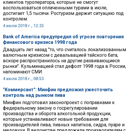
клиентов туроператора, которые не смогут
воспользоваться оплаченными турами в июле,
достигает 1,5 тысячи. Ростуризм держит ситуацию под
контролем.
4 июля 2018 г., 12:25
Bank of America предупредил об угрозе повторения
финансового кризиса 1998 года
Двадцать лет назад "то, что считалось локализованным
валютным кризисом с девальвацией тайского бата,
вскоре распространилось на другие развивающиеся
рынки". Кульминацией стал дефолт 1998 года в России,
напоминают СМИ.
4 июля 2018 г., 08:53
"Коммерсант": Минфин предложил ужесточить
контроль над рынком пива
Минфин подготовил законопроект с поправками к
федеральному закону о госрегулировании
производства и оборота алкогольной продукции,
которые устанавливают новые требования для
производителей пива, пивных напитков, сидра, пуаре и
медовухи. В ведомстве предложили производителям с