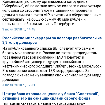
Криминальную схему организовала сотрудница
"Сбербанка", ей помогали четыре коллеги и еще четыре
человека со стороны. Злоумышленники перевели
деньги с личного счета VIP-клиентки в сберегательные
сертификаты на общую сумму 40 млн рублей и
попытались обналичить их в Петербурге.
3 июля 2018 г., 14:48
Российские миллиардеры за полгода разбогатели на
3,3 млрд долларов
Из опубликованного списка BBI следует, что самым
богатым человеком в России является председатель
правления газовой компании ПАО "Новатэк" и
крупнейший акционер ведущего российского
нефтехимического холдинга "Сибур" Леонид Михельсон.
Его состояние составляет 18,9 млрд долларов. За
полгода бизнесмен увеличил свой капитал на 2,23 млрд
долларов.
3 июля 2018 г., 12:31
Центробанк отозвал лицензию у банка "Советский",
отправив его на санацию силами своего фонда
Лицензия отозвана в связи со значением всех