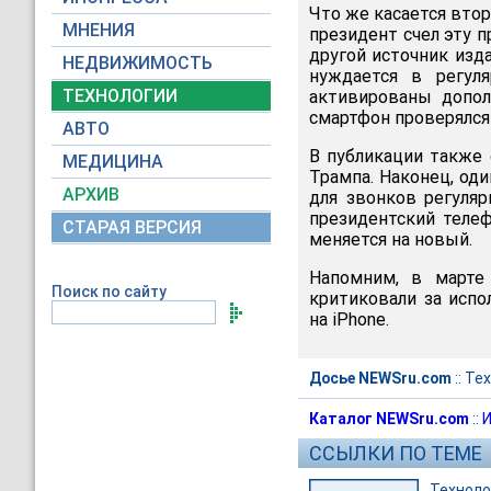
Что же касается втор
МНЕНИЯ
президент счел эту п
другой источник изда
НЕДВИЖИМОСТЬ
нуждается в регул
ТЕХНОЛОГИИ
активированы допол
смартфон проверялся
АВТО
В публикации также 
МЕДИЦИНА
Трампа. Наконец, оди
АРХИВ
для звонков регуля
президентский теле
СТАРАЯ ВЕРСИЯ
меняется на новый.
Напомним, в марте 
Поиск по сайту
критиковали за испо
на iPhone.
Досье NEWSru.com
::
Тех
Каталог NEWSru.com
::
И
ССЫЛКИ ПО ТЕМЕ
Техноло