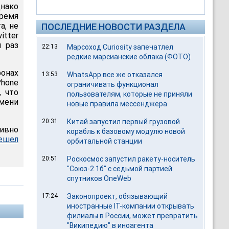
днако
время
а, не
ПОСЛЕДНИЕ НОВОСТИ РАЗДЕЛА
tter
 раз
22:13
Марсоход Curiosity запечатлел
редкие марсианские облака (ФОТО)
фонах
13:53
WhatsApp все же отказался
Phone
ограничивать функционал
 что
пользователям, которые не приняли
емени
новые правила мессенджера
20:31
Китай запустил первый грузовой
ивно
корабль к базовому модулю новой
ешел
орбитальной станции
20:51
Роскосмос запустил ракету-носитель
"Союз-2.1б" с седьмой партией
спутников OneWeb
17:24
Законопроект, обязывающий
иностранные IT-компании открывать
филиалы в России, может превратить
"Википедию" в иноагента