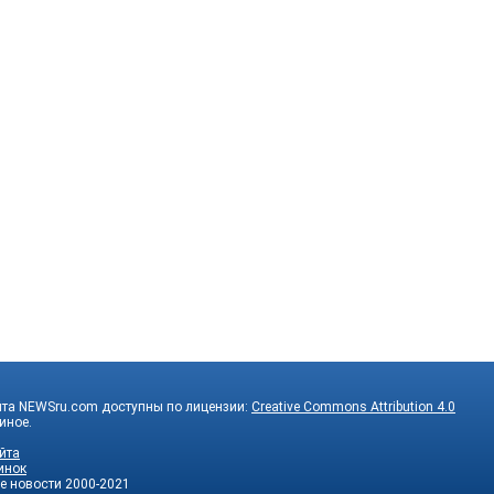
йта NEWSru.com доступны по лицензии:
Creative Commons Attribution 4.0
 иное.
йта
инок
е новости
2000-2021