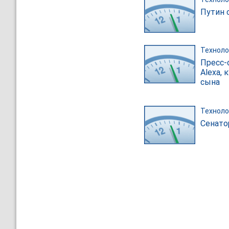
Путин с
Техноло
Пресс-
Alexa,
сына
Техноло
Сенато