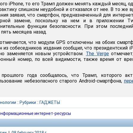
ого iPhone, то его Трамп должен менять каждый месяц, о
рактику слишком неудобной и отказался от нее. В то же 
ния заявил, что смартфон, предназначенный для интернет
ярной замене, поскольку на нем и в приложении Twi
нительные функции безопасности. При этом последний
 пять месяцев назад.
отмечается, что модули GPS отключены на обоих смарт
н из собеседников издания сообщил, что президентский i
рно заменяется новым устройством.
The Verge
отмечает,
фонный номер, по всей видимости, также время от вр
прошлого года сообщалось, что Трамп, которого акт
льзование небезопасного старого Android-смартфона,
пер
нологии
::
Рубрики
::
ГАДЖЕТЫ
нформационные интернет-ресурсы
гии
|
08 february 2018 г.,