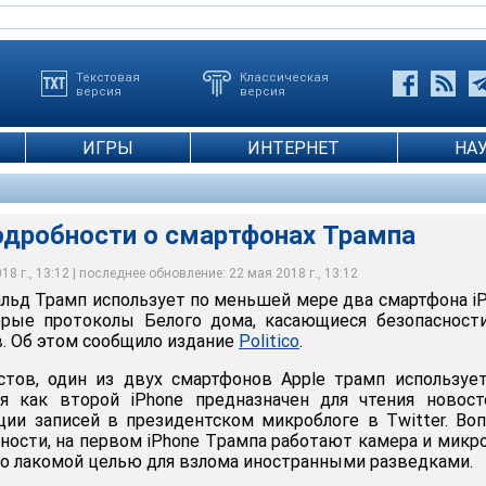
Текстовая
Классическая
версия
версия
ИГРЫ
ИНТЕРНЕТ
НА
одробности о смартфонах Трампа
8 г., 13:12 | последнее обновление: 22 мая 2018 г., 13:12
ьд Трамп использует по меньшей мере два смартфона i
орые протоколы Белого дома, касающиеся безопасност
. Об этом сообщило издание
Politico
.
тов, один из двух смартфонов Apple трамп используе
я как второй iPhone предназначен для чтения новост
ции записей в президентском микроблоге в Twitter. Во
ности, на первом iPhone Tрампа работают камера и микр
во лакомой целью для взлома иностранными разведками.