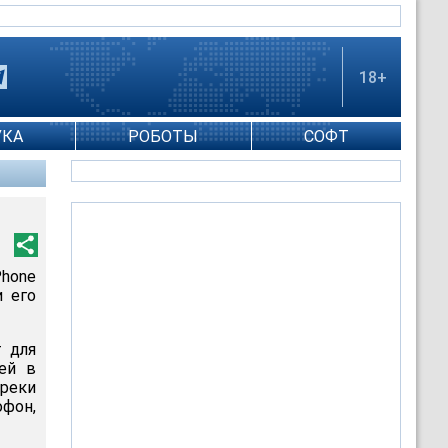
18+
УКА
РОБОТЫ
СОФТ
Phone
и его
т для
ей в
преки
офон,