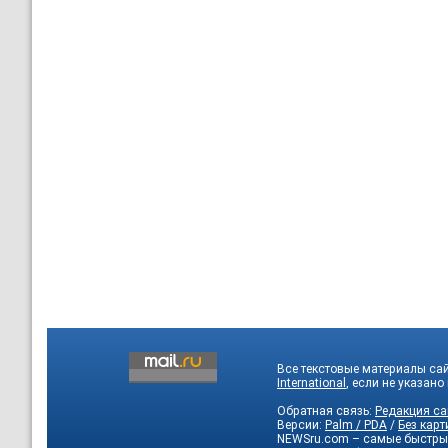
Все текстовые материалы са
International
, если не указано
Обратная связь:
Редакция са
Версии:
Palm / PDA
/
Без карт
NEWSru.com – самые быстры