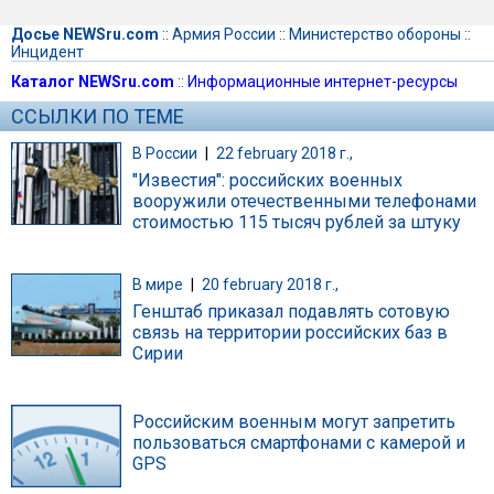
Досье NEWSru.com
::
Армия России
::
Министерство обороны
::
Инцидент
Каталог NEWSru.com
::
Информационные интернет-ресурсы
ССЫЛКИ ПО ТЕМЕ
В России
|
22 february 2018 г.,
"Известия": российских военных
вооружили отечественными телефонами
стоимостью 115 тысяч рублей за штуку
В мире
|
20 february 2018 г.,
Генштаб приказал подавлять сотовую
связь на территории российских баз в
Сирии
Российским военным могут запретить
пользоваться смартфонами с камерой и
GPS