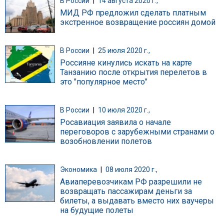
В России
|
14 августа 2020 г.,
МИД РФ предложил сделать платным
экстренное возвращение россиян домой
В России
|
25 июля 2020 г.,
Россияне кинулись искать на карте
Танзанию после открытия перелетов в
это "популярное место"
В России
|
10 июля 2020 г.,
Росавиация заявила о начале
переговоров с зарубежными странами о
возобновлении полетов
Экономика
|
08 июля 2020 г.,
Авиаперевозчикам РФ разрешили не
возвращать пассажирам деньги за
билеты, а выдавать вместо них ваучеры
на будущие полеты