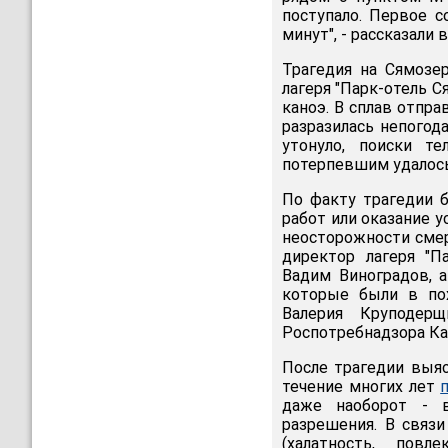
поступало. Первое 
минут", - рассказали 
Трагедия на Сямозе
лагеря "Парк-отель С
каноэ. В сплав отпра
разразилась непогода
утонуло, поиски т
потерпевшим удалось
По факту трагедии б
работ или оказание 
неосторожности смер
директор лагеря "П
Вадим Виноградов, 
которые были в по
Валерия Круподер
Роспотребнадзора Ка
После трагедии выяс
течение многих лет
даже наоборот - в
разрешения. В связ
(халатность, пов