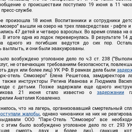
сообщение о происшествии поступило 19 июня в 11 час
в пресс-службе.
ре произошла 18 июня. Воспитанники и сотрудники дет
ямозеро" вышли на озеро на трех плавсредствах - рафте и
вились 47 детей и четверо взрослых. Во время сплава на 
. В итоге одна из лодок перевернулась. В результате 14 
ела одного из погибших ведутся до сих пор. Остал
 выплыть, и они были эвакуированы.
ыло возбуждено уголовное дело по ч.3 ст. 238 ("Выпол
услуг, не отвечающих требованиям безопасности, повлекш
ть двух или более лиц) УК РФ. В рамках дела были
задер
арк-отель Сямозеро" Елена Решетова, замдиректора л
а также инструкторы Регина Иванова и Людмила Васил
ходе с детьми. Позже задержали еще одного инструк
щикова. 21 июня стало известно о
задержании
гл
релии Анатолия Коваленко.
нилось, что на лагерь, организовавший смертельный спл
поступали жалобы
, однако чиновники на них не реагирова
ыдавали ООО "Парк-Отель "Сямозеро" все необход
и с этим было возбуждено уголовное дело по ст. 293 
лекшая смерть двух и более лиц), санкция кот