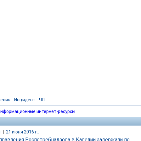
релия
::
Инцидент
::
ЧП
нформационные интернет-ресурсы
и
|
21 июня 2016 г.,
управления Роспотребнадзора в Карелии задержали по