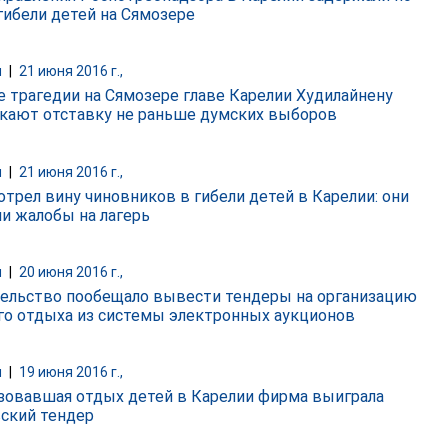
 гибели детей на Сямозере
и
|
21 июня 2016 г.,
е трагедии на Сямозере главе Карелии Худилайнену
кают отставку не раньше думских выборов
и
|
21 июня 2016 г.,
отрел вину чиновников в гибели детей в Карелии: они
ли жалобы на лагерь
и
|
20 июня 2016 г.,
ельство пообещало вывести тендеры на организацию
го отдыха из системы электронных аукционов
и
|
19 июня 2016 г.,
зовавшая отдых детей в Карелии фирма выиграла
ский тендер