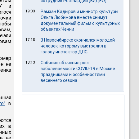
етом
сотрудник Росгвардии (ВИДЕО)
о" и
егося
19:33
Рамзан Кадыров и министр культуры
очки
Ольга Любимова вместе снимут
тобы
документальный фильм о культурных
овам,
объектах Чечни
ачали
17:18
В Новосибирске скончался молодой
ловам
человек, которому выстрелил в
голову инспектор ДПС
номер
13:13
Собянин объяснил рост
он не
заболеваемости COVID-19 в Москве
бенка
праздниками и особенностями
весеннего сезона
анная
е"
в
ются
их в
енных
ов не