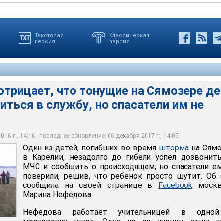
Текстовая
Классическая
версия
версия
трицает, что тонущие на Сямозере де
снилось, что на лагерь, организовавший смертельный сплав, в
иться в службу, но спасатели им не
ибших во время шторма на Сямозере в Карелии, незадолго до
ре произошла 18 июня. Воспитанники и сотрудники детского
поступали жалобы, однако чиновники на них не реагировали. И
ниться в МЧС и сообщить о происходящем, но спасатели ему не
Сямозеро" вышли на озеро на трех плавсредствах - рафте и двух
давали ООО "Парк-Отель "Сямозеро" все необходимые
то ребенок просто шутит
авились 47 детей и четверо взрослых
16 г., 14:16 | последнее обновление: 06 декабря 2017 г., 14:05
ья Тимин
Один из детей, погибших во время
шторма
на Сямо
в Карелии, незадолго до гибели успел дозвонит
МЧС и сообщить о происходящем, но спасатели е
поверили, решив, что ребенок просто шутит. Об
сообщила на своей странице в
Facebook
москв
Марина Нефедова.
Нефедова работает учительницей в одно