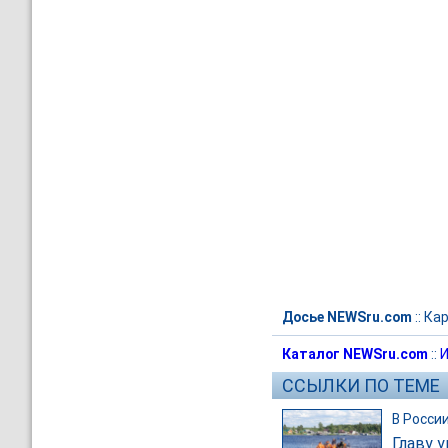
Досье NEWSru.com
::
Ка
Каталог NEWSru.com
::
И
ССЫЛКИ ПО ТЕМЕ
В Росси
Главу 