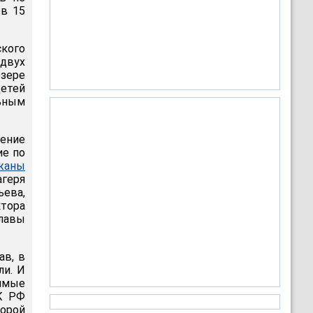
ов 15
ского
 двух
озере
детей
ьным
нение
ие по
жаны
агеря
ьева,
тора
авы
ав, в
ли. И
имые
УК РФ
орой