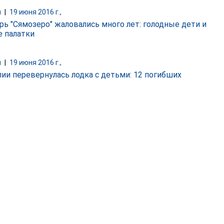
и
|
19 июня 2016 г.,
ерь "Сямозеро" жаловались много лет: голодные дети и
 палатки
и
|
19 июня 2016 г.,
лии перевернулась лодка с детьми: 12 погибших