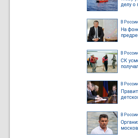
делу о
В Росси
На фон
предре
В Росси
СК усм
получа
В Росси
Правит
детско
В Росси
Органи
москов