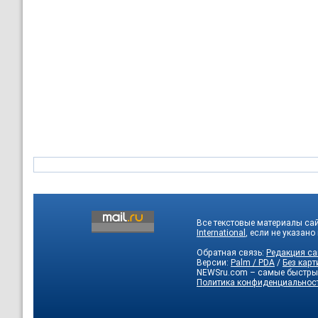
Все текстовые материалы са
International
, если не указано
Обратная связь:
Редакция са
Версии:
Palm / PDA
/
Без карт
NEWSru.com – самые быстры
Политика конфиденциальнос