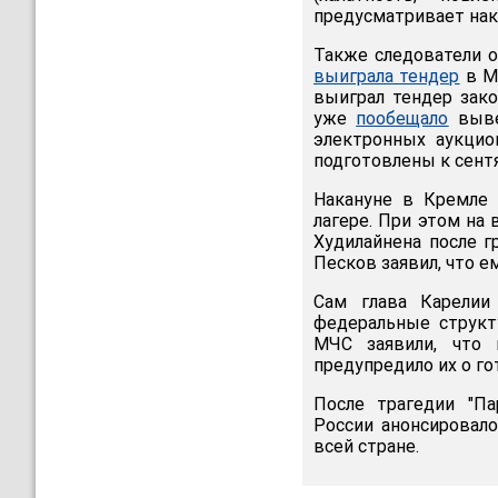
предусматривает нак
Также следователи о
выиграла тендер
в Мо
выиграл тендер зако
уже
пообещало
выве
электронных аукцио
подготовлены к сентя
Накануне в Кремле
лагере. При этом на
Худилайнена после 
Песков заявил, что ем
Сам глава Карели
федеральные структ
МЧС заявили, что 
предупредило их о го
После трагедии "П
России анонсировало
всей стране.