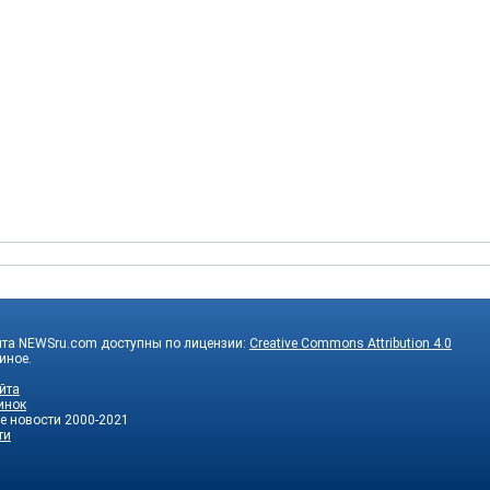
йта NEWSru.com доступны по лицензии:
Creative Commons Attribution 4.0
 иное.
йта
инок
е новости
2000-2021
ти