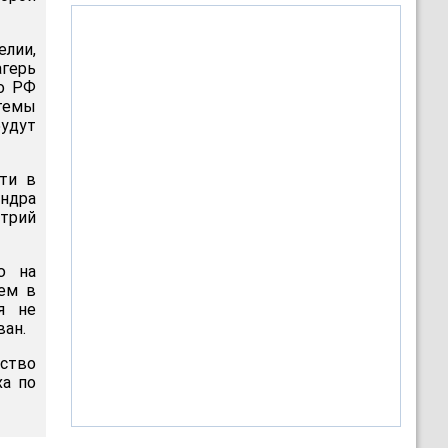
елии,
агерь
во РФ
темы
удут
ти в
андра
итрий
ю на
ем в
я не
ван.
ьство
ха по