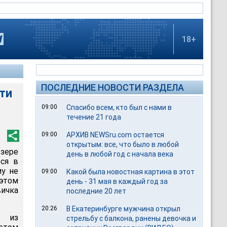
18+
ПОСЛЕДНИЕ НОВОСТИ РАЗДЕЛА
ти
09:00
Спасибо всем, кто был с нами в
течение 21 года
09:00
АРХИВ NEWSru.com остается
открытым: все, что было в любой
зере
день в любой год с начала века
ься в
му не
09:00
Какой была новостная картина в этот
 этом
день - 31 мая в каждый год за
ичка
последние 20 лет
20:26
В Екатеринбурге мужчина открыл
й из
стрельбу с балкона, ранены девочка и