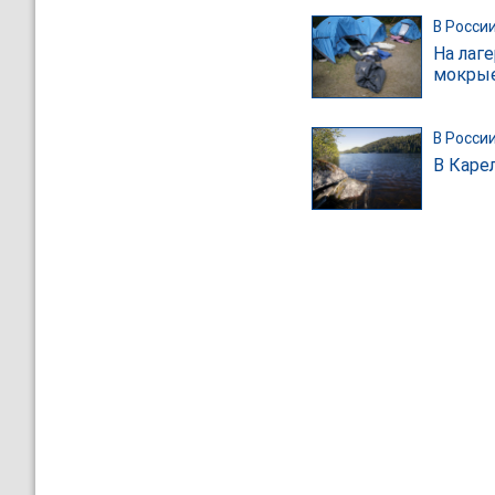
В Росси
На лаг
мокрые
В Росси
В Каре