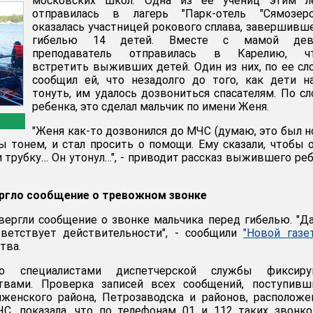
московских школ. Одна из ее учениц этим л
отправилась в лагерь "Парк-отель "Сямозер
оказалась участницей рокового сплава, завершивш
гибелью 14 детей. Вместе с мамой дев
преподаватель отправилась в Карелию, ч
встретить выживших детей. Один из них, по ее сл
сообщил ей, что незадолго до того, как дети н
тонуть, им удалось дозвониться спасателям. По с
ребенка, это сделал мальчик по имени Женя.
"Женя как-то дозвонился до МЧС (думаю, это был 
мы тонем, и стал просить о помощи. Ему сказали, чтобы 
и трубку… Он утонул…", - приводит рассказ выжившего ре
ргло сообщение о тревожном звонке
ергли сообщение о звонке мальчика перед гибелью. "Д
ветствует действительности", - сообщили
"Новой газет
тва.
о специалистами диспетчерской службы фиксиру
твами. Проверка записей всех сообщений, поступивш
яженского района, Петрозаводска и районов, располож
С, показала, что по телефонам 01 и 112 таких звонк