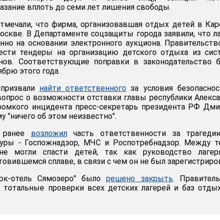
азание вплоть до семи лет лишения свободы.
тмечали, что фирма, организовавшая отдых детей в Кар
скве. В Департаменте соцзащиты города заявили, что л
нно на основании электронного аукциона. Правительст
сти тендеры на организацию детского отдыха из сис
нов. Соответствующие поправки в законодательство б
брю этого года.
 призвали
найти ответственного
за условия безопаснос
 вопрос о возможности отставки главы республики Алекс
громкого инцидента пресс-секретарь президента РФ Дм
у "ничего об этом неизвестно".
и ранее
возложил
часть ответственности за трагеди
уры - Госпожнадзор, МЧС и Роспотребнадзор. Между т
не могли спасти детей, так как руководство лагер
товившемся сплаве, в связи с чем он не был зарегистриро
арк-отель Сямозеро" было
решено закрыть
. Правител
 тотальные проверки всех детских лагерей и баз отды