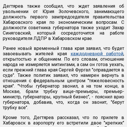
Дегтярев также сообщил, что ждет заявления об
увольнении от Юрия Золочевского, занимающего
должность первого зампредседателя правительства
Хабаровского края по экономическим вопросам. С
должности советника губернатора также уходит Захар
Синяговский, который сосредоточится на работе
руководителя ЛДПР в Хабаровском крае.
Ранее новый временный глава края заявил, что будет
завоевывать жителей края
каждодневной работой
,
открытостью и общением. По его словам, отношение
народа не измеряется митингами, а сам он готов уехать,
если прежний глава края Сергей Фургал "оправдается в
суде". Также политик заявил, что намерен вернуть в
отношения с федеральным центром "тяжеловесность
края". "Чтобы губернатор звонил, а на том конце, в
Москве, брали трубку вице-премьеры, премьер-
министр, губернаторы, крупный бизнес", - пояснил врио
губернатора, добавив, что, когда он звонит, "берут
трубку все".
Кроме того, Дегтярев рассказал, что по прилете в
Хабаровск в аэропорту его встретили двое "крепких"