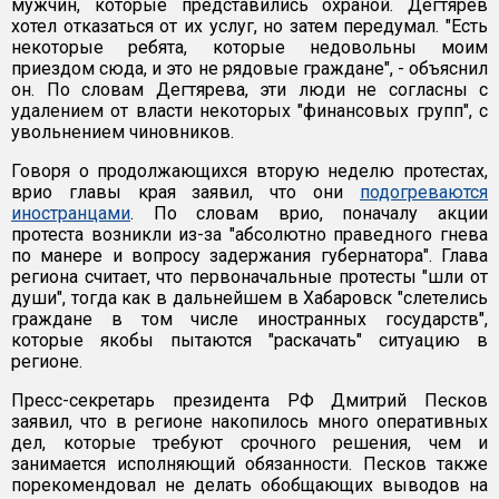
мужчин, которые представились охраной. Дегтярев
хотел отказаться от их услуг, но затем передумал. "Есть
некоторые ребята, которые недовольны моим
приездом сюда, и это не рядовые граждане", - объяснил
он. По словам Дегтярева, эти люди не согласны с
удалением от власти некоторых "финансовых групп", с
увольнением чиновников.
Говоря о продолжающихся вторую неделю протестах,
врио главы края заявил, что они
подогреваются
иностранцами
. По словам врио, поначалу акции
протеста возникли из-за "абсолютно праведного гнева
по манере и вопросу задержания губернатора". Глава
региона считает, что первоначальные протесты "шли от
души", тогда как в дальнейшем в Хабаровск "слетелись
граждане в том числе иностранных государств",
которые якобы пытаются "раскачать" ситуацию в
регионе.
Пресс-секретарь президента РФ Дмитрий Песков
заявил, что в регионе накопилось много оперативных
дел, которые требуют срочного решения, чем и
занимается исполняющий обязанности. Песков также
порекомендовал не делать обобщающих выводов на