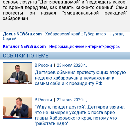
основе лозунга "Дегтярева домой" и "подождать какое-
то время перед тем, как давать какие-то оценки". Сами
протесты он назвал "эмоциональной реакцией"
хабаровчан.
Досье NEWSru.com
::
Хабаровский край
::
Губернатор
::
Фургал,
Сергей
Каталог NEWSru.com
::
Информационные интернет-ресурсы
ССЫЛКИ ПО ТЕМЕ
В России
|
23 июля 2020 г.,
Дегтярев обвинил протестующих вторую
неделю хабаровчан в неуважении к
самим себе и к президенту РФ
В России
|
22 июля 2020 г.,
"Уйду я, придет другой": Дегтярев заявил,
что не намерен уходить с поста врио
главы Хабаровского края, потому что
"работать надо"