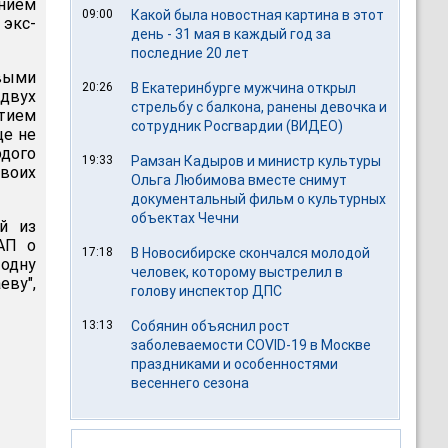
нием
09:00
Какой была новостная картина в этот
экс-
день - 31 мая в каждый год за
последние 20 лет
выми
20:26
В Екатеринбурге мужчина открыл
 двух
стрельбу с балкона, ранены девочка и
тием
сотрудник Росгвардии (ВИДЕО)
ще не
дого
19:33
Рамзан Кадыров и министр культуры
воих
Ольга Любимова вместе снимут
документальный фильм о культурных
объектах Чечни
й из
АП о
17:18
В Новосибирске скончался молодой
 одну
человек, которому выстрелил в
еву",
голову инспектор ДПС
13:13
Собянин объяснил рост
заболеваемости COVID-19 в Москве
праздниками и особенностями
весеннего сезона