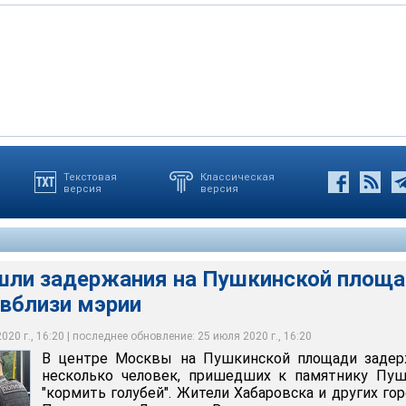
Текстовая
Классическая
версия
версия
 площадь, 25 июля 2020 года
outube.com
шли задержания на Пушкинской площ
 вблизи мэрии
20 г., 16:20 | последнее обновление: 25 июля 2020 г., 16:20
В центре Москвы на Пушкинской площади задер
несколько человек, пришедших к памятнику Пуш
"кормить голубей". Жители Хабаровска и других го