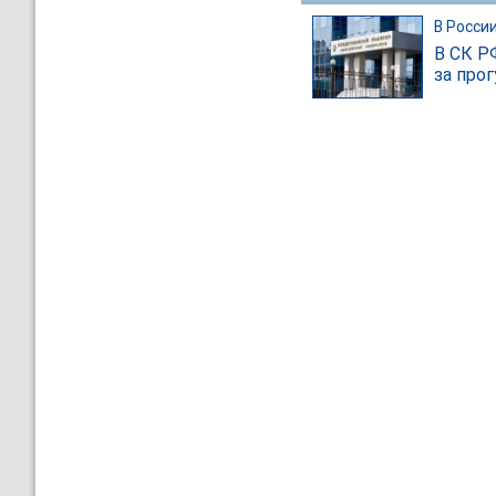
В Росси
В СК Р
за про