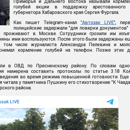
Приморья и Дальнего Востока называли кормле
голубей акции в поддержку арестованного 
губернатора Хабаровского края Сергея Фургала.
Как пишет Telegram-канал
"Автозак LIVE"
, пер
полицейские задержали "для поверки документов"
ые проживают в Москве. Сотрудники грозили им изъя
чины ими воспользуются. После этого были задержаны е
в том числе журналиста Александра Пелевина и моло
снимал кормление голубей на телефон. Позже этих д
или в ОВД по Пресненскому району. По словам одно
ия намерена составить протоколы по статье 3.18 Ко
оведения во время режима повышенной готовности. Еще
 читала у памятника Пушкину его стихотворение "К Чаада
рского района.