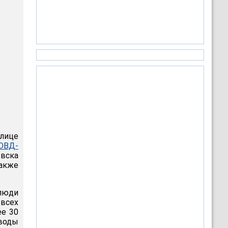
улице
ОВД-
овска
также
 люди
 всех
ее 30
 воды