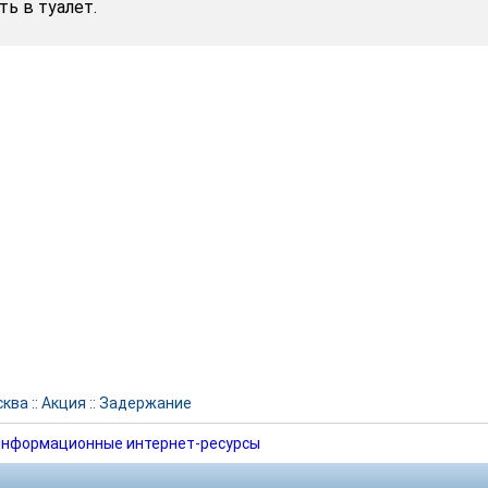
ь в туалет.
сква
::
Акция
::
Задержание
нформационные интернет-ресурсы