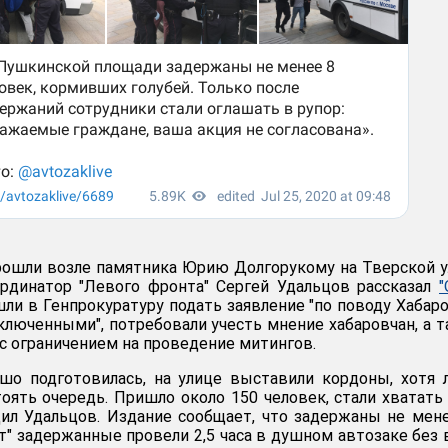
рошли возле памятника Юрию Долгорукому на Тверской 
ординатор "Левого фронта" Сергей Удальцов рассказал
"
шли в Генпрокуратуру подать заявление "по поводу Хабар
аключенными", потребовали учесть мнение хабаровчан, а 
с ограничением на проведение митингов.
ошо подготовилась, на улице выставили кордоны, хотя
оять очередь. Пришло около 150 человек, стали хватать
бщил Удальцов. Издание сообщает, что задержаны не мен
ат" задержанные провели 2,5 часа в душном автозаке без