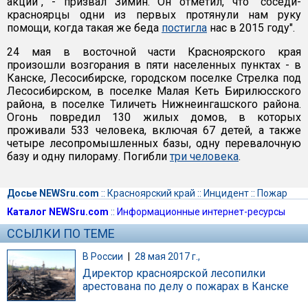
акции", - призвал Зимин. Он отметил, что "соседи-
красноярцы одни из первых протянули нам руку
помощи, когда такая же беда
постигла
нас в 2015 году".
24 мая в восточной части Красноярского края
произошли возгорания в пяти населенных пунктах - в
Канске, Лесосибирске, городском поселке Стрелка под
Лесосибирском, в поселке Малая Кеть Бирилюсского
района, в поселке Тиличеть Нижнеингашского района.
Огонь повредил 130 жилых домов, в которых
проживали 533 человека, включая 67 детей, а также
четыре лесопромышленных базы, одну перевалочную
базу и одну пилораму. Погибли
три человека
.
Досье NEWSru.com
::
Красноярский край
::
Инцидент
::
Пожар
Каталог NEWSru.com
::
Информационные интернет-ресурсы
ССЫЛКИ ПО ТЕМЕ
В России
|
28 мая 2017 г.,
Директор красноярской лесопилки
арестована по делу о пожарах в Канске