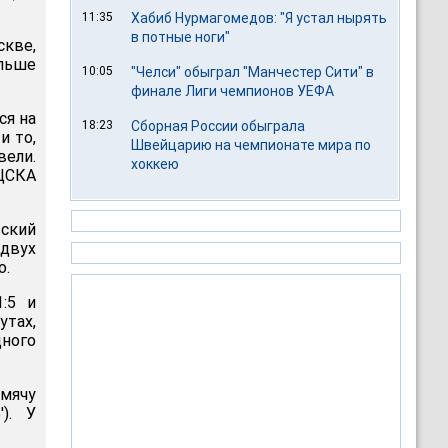
11:35
Хабиб Нурмагомедов: "Я устал нырять
в потные ноги"
кве,
альше
10:05
"Челси" обыграл "Манчестер Сити" в
финале Лиги чемпионов УЕФА
ся на
18:23
Сборная России обыграла
и то,
Швейцарию на чемпионате мира по
вели.
хоккею
 ЦСКА
ский
 двух
о.
:5 и
тах,
ного
 мячу
'). У