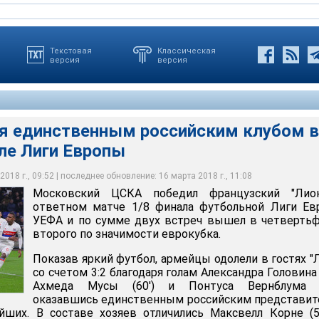
Текстовая
Классическая
версия
версия
я единственным российским клубом в
ле Лиги Европы
бедил французский "Лион" в ответном матче 1/8 финала
ропы УЕФА и по сумме двух встреч вышел в четвертьфинал
сти еврокубка
018 г., 09:52 | последнее обновление: 16 марта 2018 г., 11:08
Московский ЦСКА победил французский "Лио
алий Белоусов
ответном матче 1/8 финала футбольной Лиги Ев
УЕФА и по сумме двух встреч вышел в четверть
второго по значимости еврокубка.
Показав яркий футбол, армейцы одолели в гостях "
со счетом 3:2 благодаря голам Александра Головина (
Ахмеда Мусы (60') и Понтуса Вернблума (6
оказавшись единственным российским представи
йших. В составе хозяев отличились Максвелл Корне (5