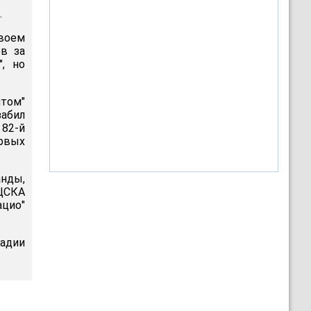
.
своем
в за
", но
итом"
абил
 82-й
ервых
анды,
ЦСКА
ацио"
тадии