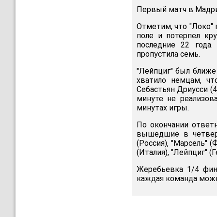
Первый матч в Мадри
Отметим, что "Локо"
поле и потерпел кр
последние 22 года.
пропустила семь.
"Лейпциг" был ближе 
хватило немцам, чт
Себастьян Дриусси (4
минуте не реализов
минутах игры.
По окончании ответ
вышедшие в четвер
(Россия), "Марсель" (
(Италия), "Лейпциг" (Г
Жеребьевка 1/4 фин
каждая команда може