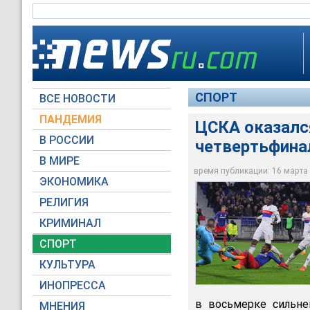
СПОРТ
ВСЕ НОВОСТИ
ПАНДЕМИЯ
ЦСКА оказалс
В РОССИИ
четвертьфина
Московский ЦСКА по
футбольной Лиги Ев
В МИРЕ
второго по значимо
время публикации: 16 марта 2
ЭКОНОМИКА
©РИА Новости / Вит
РЕЛИГИЯ
КРИМИНАЛ
СПОРТ
КУЛЬТУРА
ИНОПРЕССА
в восьмерке сильне
МНЕНИЯ