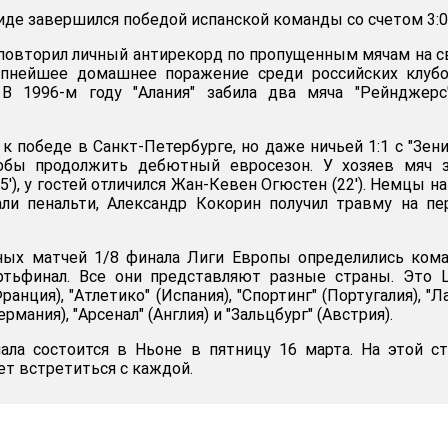
де завершился победой испанской команды со счетом 3:0
 повторил личный антирекорд по пропущенным мячам на 
упнейшее домашнее поражение среди российских клубо
 В 1996-м году "Алания" забила два мяча "Рейнджерс
к победе в Санкт-Петербурге, но даже ничьей 1:1 с "Зен
обы продолжить дебютный евросезон. У хозяев мяч з
5'), у гостей отличился Жан-Кевен Огюстен (22'). Немцы на
али пенальти, Александр Кокорин получил травму на п
ных матчей 1/8 финала Лиги Европы определились ком
тьфинал. Все они представляют разные страны. Это 
Франция), "Атлетико" (Испания), "Спортинг" (Португалия), "Л
ермания), "Арсенал" (Англия) и "Зальцбург" (Австрия).
ала состоится в Ньоне в пятницу 16 марта. На этой с
т встретиться с каждой.