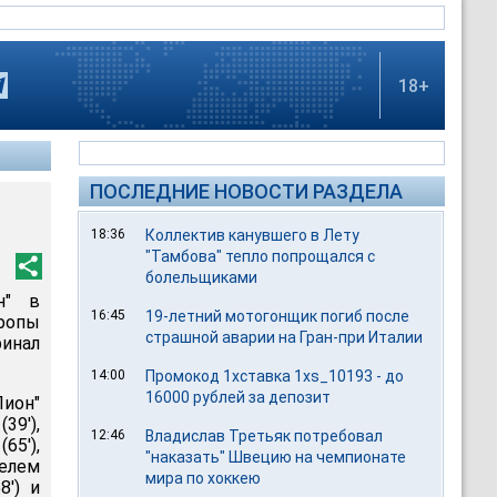
18+
ПОСЛЕДНИЕ НОВОСТИ РАЗДЕЛА
18:36
Коллектив канувшего в Лету
"Тамбова" тепло попрощался с
болельщиками
н" в
16:45
19-летний мотогонщик погиб после
ропы
страшной аварии на Гран-при Италии
финал
14:00
Промокод 1хставка 1xs_10193 - до
16000 рублей за депозит
Лион"
39'),
12:46
Владислав Третьяк потребовал
5'),
"наказать" Швецию на чемпионате
телем
мира по хоккею
8') и