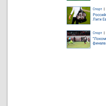
Спорт
|
Россий
Лиги Е
Спорт
|
"Локом
финала