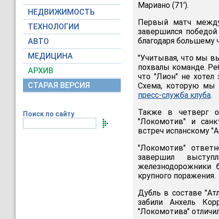
Мариано (71').
НЕДВИЖИМОСТЬ
Первый матч между
ТЕХНОЛОГИИ
завершился победой 
благодаря большему ч
АВТО
МЕДИЦИНА
"Учитывая, что мы в
похвалы команде. Реб
АРХИВ
что "Лион" не хотел
СТАРАЯ ВЕРСИЯ
Схема, которую мы 
пресс-служба клуба
.
Также в четверг о
Поиск по сайту
"Локомотив" и санк
встреч испанскому "Ат
"Локомотив" ответн
завершил выступ
железнодорожники б
крупного поражения.
Дубль в составе "Атл
забили Анхель Корр
"Локомотива" отличил