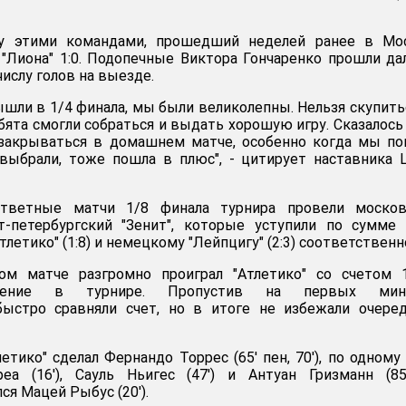
 этими командами, прошедший неделей ранее в Мос
"Лиона" 1:0. Подопечные Виктора Гончаренко прошли д
ислу голов на выезде.
ышли в 1/4 финала, мы были великолепны. Нельзя скупить
ята смогли собраться и выдать хорошую игру. Сказалось 
 закрываться в домашнем матче, особенно когда мы по
выбрали, тоже пошла в плюс", - цитирует наставника
тветные матчи 1/8 финала турнира провели москов
т-петербургский "Зенит", которые уступили по сумме
летико" (1:8) и немецкому "Лейпцигу" (2:3) соответственн
ом матче разгромно проиграл "Атлетико" со счетом 1
ление в турнире. Пропустив на первых мину
ыстро сравняли счет, но в итоге не избежали очеред
етико" сделал Фернандо Торрес (65' пен, 70'), по одному
еа (16'), Сауль Ньигес (47') и Антуан Гризманн (85
ся Мацей Рыбус (20').