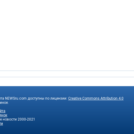
йта NEWSru.com доступны по лицензии:
Creative Commons Attribution 4.0
 иное.
йта
инок
е новости
2000-2021
ти