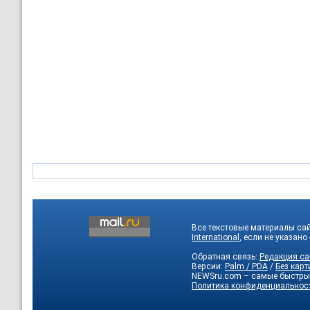
Все текстовые материалы са
International
, если не указано
Обратная связь:
Редакция са
Версии:
Palm / PDA
/
Без карт
NEWSru.com – самые быстры
Политика конфиденциальнос