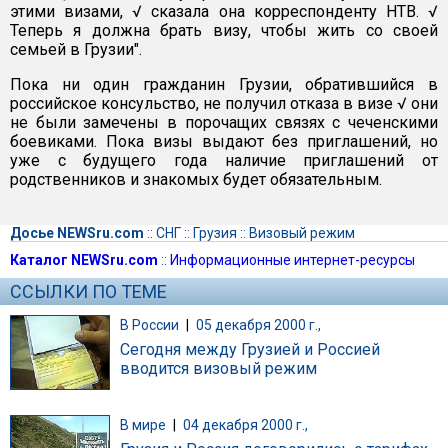
этими визами, √ сказала она корреспонденту НТВ. √
Теперь я должна брать визу, чтобы жить со своей
семьей в Грузии".
Пока ни один гражданин Грузии, обратившийся в
российское консульство, не получил отказа в визе √ они
не были замечены в порочащих связях с чеченскими
боевиками. Пока визы выдают без приглашений, но
уже с будущего года наличие приглашений от
родственников и знакомых будет обязательным.
Досье NEWSru.com
::
СНГ
::
Грузия
::
Визовый режим
Каталог NEWSru.com
::
Информационные интернет-ресурсы
ССЫЛКИ ПО ТЕМЕ
В России
|
05 декабря 2000 г.,
Сегодня между Грузией и Россией
вводится визовый режим
В мире
|
04 декабря 2000 г.,