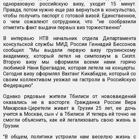
одноразовую российскую визу, уходит 15 минут.
Правда, потом нужно еще раз вернуться в консульство,
чтобы получить паспорт с готовой визой. Единственное,
о чем сожалеют сотрудники, что "не сообразили
отметить факт выдачи первых виз торжественно".
В интервью НТВ начальник отдела Департамента
консульской службы МИД России Геннадий Бессонов
сообщил: "Мы выдали первую визу грузинскому
академику, который летел на симпозиум в Сиэтл.
Вторую визу мы оформили всеми нами горячо
любимой Нани Брегвадзе, которая летела на концерты.
Сегодня визу оформлял Вахтанг Кикабидзе, который со
своим коллективом уезжал на гастроли в Российскую
Федерацию".
Однако рядовые жители Тбилиси от нововведений
оказались не в восторге. Гражданка России Вера
Макарова-Церетели живет в Грузии 25 лет, ее дочь
учится в Москве, сын √ в Тбилиси. И теперь ей точно не
смогли объяснить, как ей легализовать свою жизнь в
Грузии.
"В общем, политики устроили нам веселую жизнь с