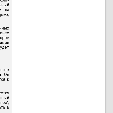
кому
ьный
м на
дема,
чных
енее
орое
заций
будет
нгов
. Он
тся к
ется
енный
ное",
ать в