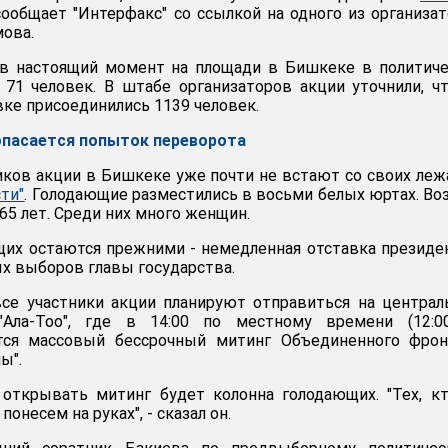
 сообщает "Интерфакс" со ссылкой на одного из организа
мова.
 в настоящий момент на площади в Бишкеке в политич
 71 человек. В штабе организаторов акции уточнили, ч
вке присоединились 1139 человек.
опасается попыток переворота
ков акции в Бишкеке уже почти не встают со своих леж
ти"
. Голодающие разместились в восьми белых юртах. Во
65 лет. Среди них много женщин.
их остаются прежними - немедленная отставка президе
х выборов главы государства.
 все участники акции планируют отправиться на центра
Ала-Тоо", где в 14:00 по местному времени (12:0
тся массовый бессрочный митинг Объединенного фрон
ы".
 открывать митинг будет колонна голодающих. "Тех, к
онесем на руках", - сказал он.