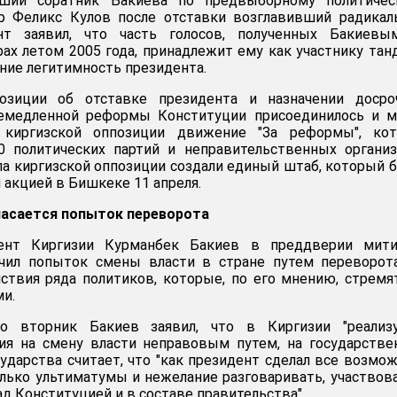
ший соратник Бакиева по предвыборному политичес
р Феликс Кулов после отставки возглавивший радикал
т заявил, что часть голосов, полученных Бакиевы
ах летом 2005 года, принадлежит ему как участнику тан
ение легитимность президента.
озиции об отставке президента и назначении досро
емедленной реформы Конституции присоединилось и м
 киргизской оппозиции движение "За реформы", кот
0 политических партий и неправительственных органи
ла киргизской оппозиции создали единый штаб, который 
 акцией в Бишкеке 11 апреля.
пасается попыток переворота
нт Киргизии Курманбек Бакиев в преддверии мити
чил попыток смены власти в стране путем переворота
ствия ряда политиков, которые, по его мнению, стремя
и.
о вторник Бакиев заявил, что в Киргизии "реализу
гия на смену власти неправовым путем, на государств
сударства считает, что "как президент сделал все возмож
только ультиматумы и нежелание разговаривать, участвов
д Конституцией и в составе правительства".