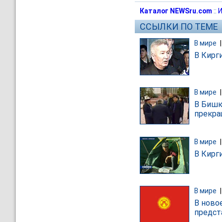
Каталог NEWSru.com
::
И
ССЫЛКИ ПО ТЕМЕ
В мире
В Кирг
В мире
В Бишк
прекра
В мире
В Кирг
В мире
В ново
предст