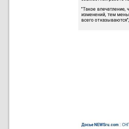
"Такое впечатление,
изменений, тем мень
всего отказываются",
Досье NEWSru.com
::
СН