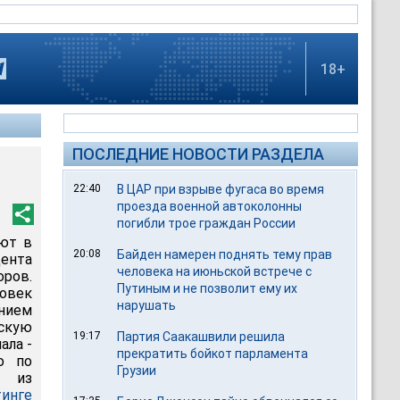
18+
ПОСЛЕДНИЕ НОВОСТИ РАЗДЕЛА
22:40
В ЦАР при взрыве фугаса во время
проезда военной автоколонны
погибли трое граждан России
уют в
20:08
Байден намерен поднять тему прав
ента
человека на июньской встрече с
ров.
Путиным и не позволит ему их
ловек
нарушать
нием
скую
19:17
Партия Саакашвили решила
ала -
прекратить бойкот парламента
о по
Грузии
я из
инге