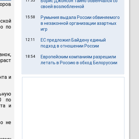
17:35
Борис Джонсон тайно обвенчался со
торов
своей возлюбленной
15:58
Румыния выдала России обвиняемого
еской
в незаконной организации азартных
то по
игр
12:11
ЕС предложил Байдену единый
подход в отношении России
анок,
18:54
Европейским компаниям разрешили
зраст
летать в Россию в обход Белоруссии
нта и
льную
0 по
та и
то не