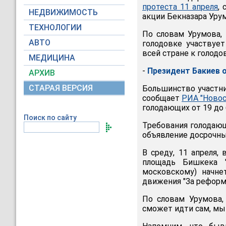
протеста 11 апреля
,
НЕДВИЖИМОСТЬ
акции Бекназара Уру
ТЕХНОЛОГИИ
По словам Урумова,
АВТО
голодовке участвует
всей стране к голодо
МЕДИЦИНА
-
Президент Бакиев 
АРХИВ
СТАРАЯ ВЕРСИЯ
Большинство участни
сообщает
РИА "Новос
голодающих от 19 до 
Поиск по сайту
Требования голодающ
объявление досрочны
В среду, 11 апреля,
площадь Бишкека "
московскому) начне
движения "За реформ
По словам Урумова,
сможет идти сам, мы п