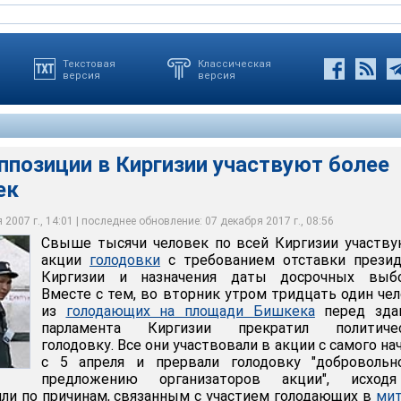
Текстовая
Классическая
версия
версия
ппозиции в Киргизии участвуют более
ек
ек по всей Киргизии участвуют в акции голодовки с
ки президента Киргизии и назначения даты досрочных выборов
2007 г., 14:01 | последнее обновление: 07 декабря 2017 г., 08:56
Свыше тысячи человек по всей Киргизии участв
акции
голодовки
с требованием отставки презид
Киргизии и назначения даты досрочных выбо
Вместе с тем, во вторник утром тридцать один че
из
голодающих на площади Бишкека
перед зда
парламента Киргизии прекратил политиче
голодовку. Все они участвовали в акции с самого нач
с 5 апреля и прервали голодовку "добровольн
предложению организаторов акции", исход
или по причинам, связанным с участием голодающих в
мит