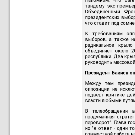
Напомним, что быв
тандему экс-премье
Объединенный Фрон
президентских выбор
что ставит под сомн
К требованиям опп
выборов, а также н
радикальное крыло
объединяет около 2
республики. Два кры
руководить массовой
Президент Бакиев о
Между тем президе
оппозиции не исклю
подверг критике дей
власти любыми путям
В телеобращении в
продуманная страте
переворот". Глава го
но "в ответ - одни 
совместной работе на