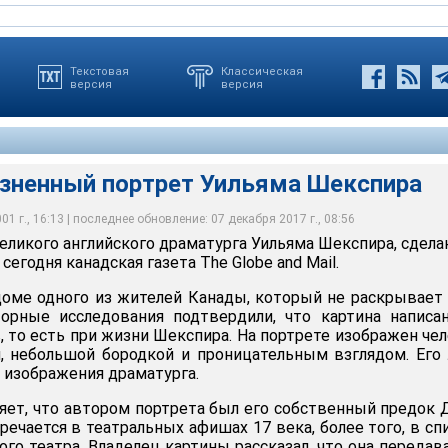
Текстовая
Классическая
версия
версия
зненный портрет Уильяма Шекспира
1 г., 16:13 | последнее обновление: 07 декабря 2017 г., 08:56
еликого английского драматурга Уильяма Шекспира, сдел
сегодня канадская газета The Globe and Mail.
доме одного из жителей Канады, который не раскрывает
торные исследования подтвердили, что картина написа
, то есть при жизни Шекспира. На портрете изображен че
, небольшой бородкой и проницательным взглядом. Его
 изображения драматурга.
ляет, что автором портрета был его собственный предок
речается в театральных афишах 17 века, более того, в сп
го театра. Владелец картины рассказал, что она передав