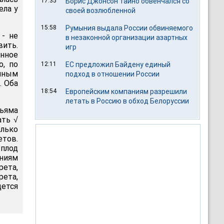
17:35
Борис Джонсон тайно обвенчался со
ела у
своей возлюбленной
15:58
Румыния выдала России обвиняемого
 - не
в незаконной организации азартных
вить.
игр
нное
о, по
12:11
ЕС предложил Байдену единый
нным
подход в отношении России
. Оба
18:54
Европейским компаниям разрешили
летать в Россию в обход Белоруссии
льяма
ать √
лько
тов.
 плод
ениям
рета,
рета,
дется