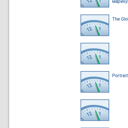
мариху
The Glo
Portrai