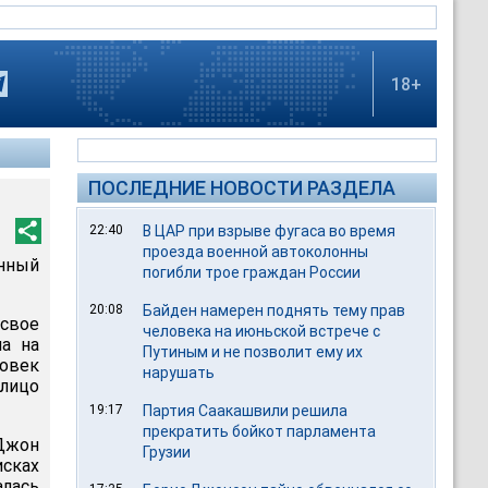
18+
ПОСЛЕДНИЕ НОВОСТИ РАЗДЕЛА
22:40
В ЦАР при взрыве фугаса во время
проезда военной автоколонны
анный
погибли трое граждан России
20:08
Байден намерен поднять тему прав
 свое
человека на июньской встрече с
на на
Путиным и не позволит ему их
ловек
нарушать
 лицо
19:17
Партия Саакашвили решила
прекратить бойкот парламента
 Джон
Грузии
исках
алась