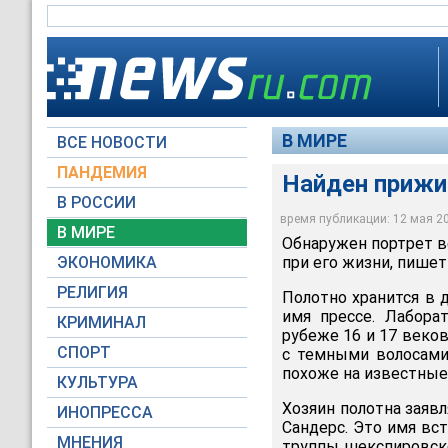
В МИРЕ
ВСЕ НОВОСТИ
ПАНДЕМИЯ
Найден прижи
В РОССИИ
время публикации: 12 мая 200
В МИРЕ
Обнаружен портрет в
ЭКОНОМИКА
при его жизни, пишет 
РЕЛИГИЯ
Полотно хранится в 
имя прессе. Лабора
КРИМИНАЛ
рубеже 16 и 17 веков
СПОРТ
с темными волосами
похоже на известные
КУЛЬТУРА
Хозяин полотна заяв
ИНОПРЕССА
Сандерс. Это имя вст
МНЕНИЯ
труппы шекспировско