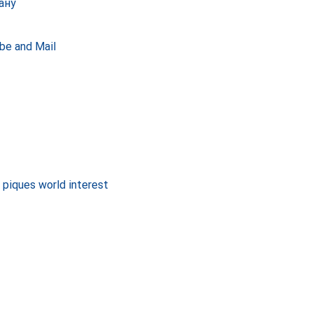
ану
be and Mail
t piques world interest