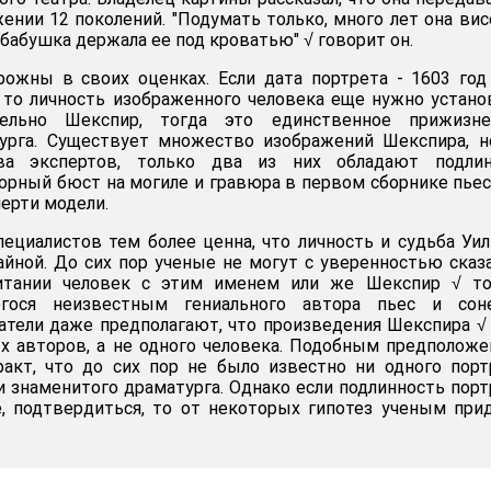
ении 12 поколений. "Подумать только, много лет она вис
я бабушка держала ее под кроватью" √ говорит он.
ожны в своих оценках. Если дата портрета - 1603 год
то личность изображенного человека еще нужно устано
ельно Шекспир, тогда это единственное прижизне
урга. Существует множество изображений Шекспира, н
ва экспертов, только два из них обладают подли
орный бюст на могиле и гравюра в первом сборнике пьес
ерти модели.
пециалистов тем более ценна, что личность и судьба Уи
йной. До сих пор ученые не могут с уверенностью сказ
итании человек с этим именем или же Шекспир √ то
гося неизвестным гениального автора пьес и соне
тели даже предполагают, что произведения Шекспира √
х авторов, а не одного человека. Подобным предполож
акт, что до сих пор не было известно ни одного порт
и знаменитого драматурга. Однако если подлинность порт
, подтвердиться, то от некоторых гипотез ученым при