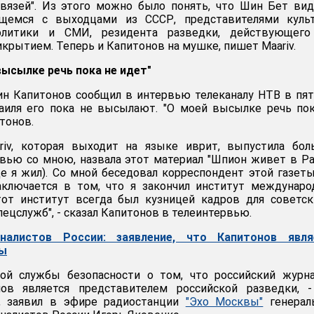
язей". Из этого можно было понять, что Шин Бет вид
ющемся с выходцами из СССР, представителями культ
олитики и СМИ, резидента разведки, действующего
крытием. Теперь и Капитонов на мушке, пишет Maariv.
высылке речь пока не идет"
ин Капитонов сообщил в интервью телеканалу НТВ в пя
раиля его пока не высылают. "О моей высылке речь по
итонов.
ariv, которая выходит на языке иврит, выпустила бо
рвью со мною, назвала этот материал "Шпион живет в Р
де я жил). Со мной беседовал корреспондент этой газеты
аключается в том, что я закончил институт междунар
тот институт всегда был кузницей кадров для советск
пецслужб", - сказал Капитонов в телеинтервью.
налистов России: заявление, что Капитонов явля
пы
кой службы безопасности о том, что российский журн
ов является представителем российской разведки, -
", заявил в эфире радиостанции
"Эхо Москвы"
генерал