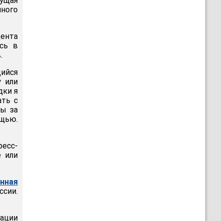
шущая
много
дента
сь в
.
щийся
у или
дки я
ать с
ты за
щью.
есс-
е или
анная
ссии.
нации