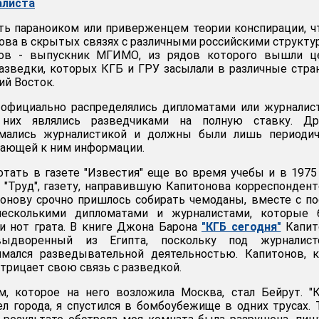
алиста
ть параноиком или приверженцем теории конспирации, 
ова в скрытых связях с различными российскими структу
нов - выпускник МГИМО, из рядов которого вышли ц
азведки, которых КГБ и ГРУ засылали в различные стра
ий Восток.
фициально распределялись дипломатами или журналист
них являлись разведчиками на полную ставку. Дру
имались журналистикой и должны были лишь периодич
пающей к ним информации.
отать в газете "Известия" еще во время учебы и в 1975
в "Труд", газету, направившую Капитонова корреспонден
тонову срочно пришлось собирать чемоданы, вместе с п
есколькими дипломатами и журналистами, которые 
и нот грата. В книге Джона Барона
"КГБ сегодня"
Капит
выдворенный из Египта, поскольку под журналист
мался разведывательной деятельностью. Капитонов, к
трицает свою связь с разведкой.
, которое на него возложила Москва, стал Бейрут. "
ел города, я спустился в бомбоубежище в одних трусах. 