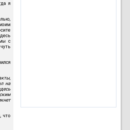
гда я
елью,
 моим
осите
здесь
мы с
 чуть
чился
акты,
ал на
десь
ьским
икнет
.
, что