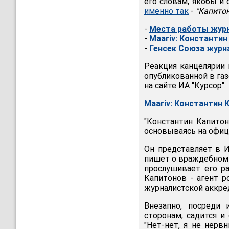
его словам, якобы и
именно так
-
"Капитон
-
Места работы жур
-
Maariv: Константин
-
Генсек Союза журн
Реакция канцелярии 
опубликованной в газ
на сайте ИА "Курсор".
Maariv: Константин 
"Константин Капитоно
основываясь на офиц
Он представляет в И
пишет о враждебном 
прослушивает его ра
Капитонов - агент р
журналистской аккред
Внезапно, посреди 
сторонам, садится и 
"Нет-нет, я не нерв