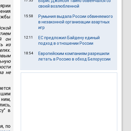
17:35
Борис Джонсон тайно обвенчался со
ярии
своей возлюбленной
ления
ужбы
15:58
Румыния выдала России обвиняемого
в незаконной организации азартных
ской
игр
тием
12:11
ЕС предложил Байдену единый
й он
подход в отношении России
ть из
елях.
18:54
Европейским компаниям разрешили
овым
летать в Россию в обход Белоруссии
ьную
ности
ва не
ется
нашим
 ним,
лись,
су" в
я, по