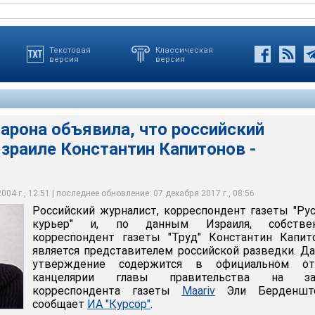
Текстовая
Классическая
версия
версия
арона объявила, что российский
пондент газеты "Труд" Константин Капитонов является
овых структур, засылка Капитонова является частью усилий,
зраиле Константин Капитонов -
сийской разведки. Данное утверждение содержится в
ссийской разведкой с целью создания своей агентуры в
 канцелярии главы правительства на запрос корреспондента
тием журналистской аккредитации, дипломатического паспорта
трой давно умер, но методы работы в различных странах не
Берденштейна
мена
04 г., 12:51 | последнее обновление: 07 декабря 2017 г., 08:56
Российский журналист, корреспондент газеты "Ру
курьер" и, по данным Израиля, собстве
корреспондент газеты "Труд" Константин Капит
является представителем российской разведки. Д
утверждение содержится в официальном от
канцелярии главы правительства на за
корреспондента газеты
Maariv
Эли Берденште
сообщает
ИА "Курсор"
.