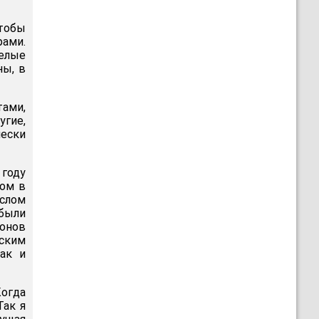
чтобы
рами.
елые
ны, в
ами,
гие,
ески
 году
том в
ослом
были
онов
ским
ак и
Когда
Так я