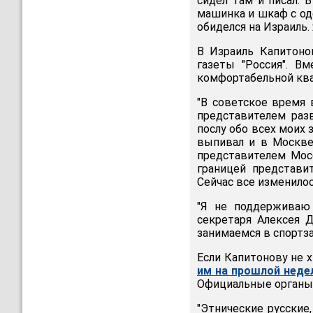
сидел там и писал. 
машинка и шкаф с оде
обиделся на Израиль.
В Израиль Капитоно
газеты "Россия". В
комфортабельной ква
"В советское время
представителем раз
послу обо всех моих 
выпивал и в Москве
представителем Мосс
границей представи
Сейчас все изменилос
"Я не поддерживаю 
секретаря Алексея 
занимаемся в спортза
Если Капитонову не 
им на прошлой неде
Официальные органы 
"Этнические русские