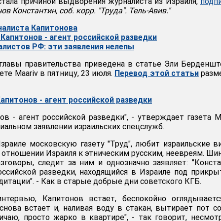
 стала причиной выдворения журналиста из Израиля,
подп
ов Константин, соб. корр. "Труда". Тель-Авив."
налиста Капитонова
 Капитонов - агент российской разведки
алистов РФ: эти заявления нелепы
главы правительства приведена в статье Эли Берденшт
ете Maariv в пятницу, 23 июля.
Перевод этой статьи
разм
Капитонов - агент российской разведки
в - агент российской разведки", - утверждает газета Ma
иальном заявлении израильских спецслужб.
зраиле московскую газету "Труд", любит израильские в
отношении Израиля к этническим русским, неевреям. Ши
зговоры, следит за ним и однозначно заявляет: "Конст
оссийской разведки, находящийся в Израиле под прикр
итации". - Как в старые добрые дни советского КГБ.
интервью, Капитонов встает, беспокойно оглядываетс
снова встает и, наливая воду в стакан, вытирает пот со
ничаю, просто жарко в квартире", - так говорит, несмот