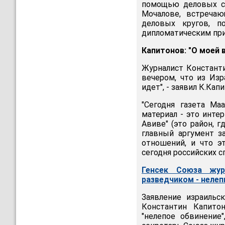
помощью деловых св
Мочалове, встреча
деловых кругов, п
дипломатическим при
Капитонов: "О моей 
Журналист Констант
вечером, что из Из
идет", - заявил К.Кап
"Сегодня газета Ma
материал - это инте
Авиве" (это район, г
главный аргумент з
отношений, и что э
сегодня российских с
Генсек Союза жур
разведчиком - неле
Заявление израильс
Константин Капитон
"нелепое обвинение