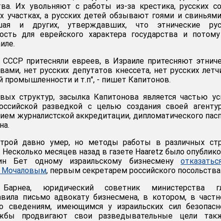
ва. Их увольняют с работы из-за крестика, русских с
х участках, а русских детей обзывают гоями и свиньями
ая и других, утверждавших, что этнические рус
ость для еврейского характера государства и потому
иле.
в СССР притесняли евреев, в Израиле притесняют этнич
вами, нет русских депутатов кнессета, нет русских летч
й промышленности и т.п", - пишет Капитонов.
вых структур, засылка Капитонова является частью ус
оссийской разведкой с целью создания своей агенту
ием журналистской аккредитации, дипломатического пас
на.
трой давно умер, но методы работы в различных стр
 Несколько месяцев назад в газете Haaretz было опублик
ин Бет одному израильскому бизнесмену
отказатьс
м Мочаловым
, первым секретарем российского посольства
Барнеа, юридический советник министерства г
авила письмо адвокату бизнесмена, в котором, в частн
сно сведениям, имеющимся у израильских сил безопасн
ужбы продвигают свои разведывательные цели так