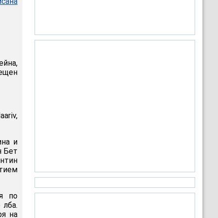
исана
ейна,
ещен
ariv,
ина и
н Бет
антин
ытием
я по
 лба.
ря на