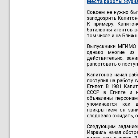
Места работы журн
Совсем не нужно бы
заподозрить Капитон
К примеру: Капито
батальоны агентов р
том числе и на Ближн
Выпускники МГИМО о
однако многие из 
действительно, зан
рапортовать о посту
Капитонов начал раб
поступил на работу 
Египет. В 1981 Капи
СССР в Египте и н
объявлены персонам
упоминается как 
прикрытием он зани
следовало ожидать, о
Следующим заданием
Израиль начал обстр