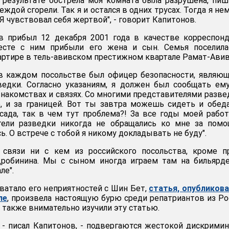
В результате обстрела моя комната была разрушена, пи
ждой сгорели. Так я и остался в одних трусах. Тогда я не
 Я чувствовал себя жертвой", - говорит Капитонов.
в прибыл 12 декабря 2001 года в качестве корреспон
месте с ним прибыли его жена и сын. Семья поселила
ртире в тель-авивском престижном квартале Рамат-Авив
 в каждом посольстве был офицер безопасности, являю
ведки. Согласно указаниям, я должен был сообщать ем
знакомствах и связях. Со многими представителями разве
, и за границей. Вот ты завтра можешь сидеть и обед
ада, так в чем тут проблема?! За все годы моей рабо
тели разведки никогда не обращались ко мне за помо
ь. О встрече с тобой я никому докладывать не буду".
связи ни с кем из российского посольства, кроме пр
Дробинина. Мы с сыном иногда играем там на бильярд
ле".
хватало его неприятностей с Шин Бет,
статья, опубликов
ле
, произвела настоящую бурю среди репатриантов из Ро
также внимательно изучили эту статью.
, - писал Капитонов, - подвергаются жестокой дискрими