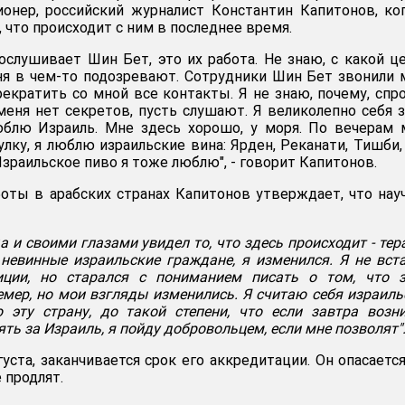
онер, российский журналист Константин Капитонов, ко
 что происходит с ним в последнее время.
рослушивает Шин Бет, это их работа. Не знаю, с какой ц
ня в чем-то подозревают. Сотрудники Шин Бет звонили
рекратить со мной все контакты. Я не знаю, почему, спр
меня нет секретов, пусть слушают. Я великолепно себя 
блю Израиль. Мне здесь хорошо, у моря. По вечерам 
лку, я люблю израильские вина: Ярден, Реканати, Тишби,
зраильское пиво я тоже люблю", - говорит Капитонов.
боты в арабских странах Капитонов утверждает, что нау
а и своими глазами увидел то, что здесь происходит - тер
невинные израильские граждане, я изменился. Я не вст
иции, но старался с пониманием писать о том, что з
цемер, но мои взгляды изменились. Я считаю себя израил
 эту страну, до такой степени, что если завтра возн
ть за Израиль, я пойду добровольцем, если мне позволят"
густа, заканчивается срок его аккредитации. Он опасается
 продлят.