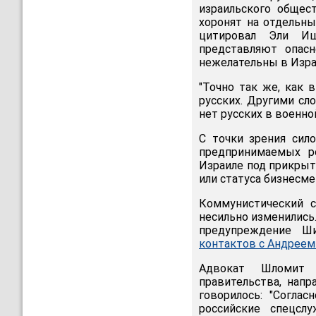
израильского общест
хоронят на отдельны
цитировал Эли Иш
представляют опасн
нежелательны в Изра
"Точно так же, как 
русских. Другими сло
нет русских в военно
С точки зрения сило
предпринимаемых р
Израиле под прикрыт
или статуса бизнесме
Коммунистический с
несильно изменились.
предупреждение Ш
контактов с Андрее
Адвокат Шломит 
правительства, напр
говорилось: "Согла
российские спецсл