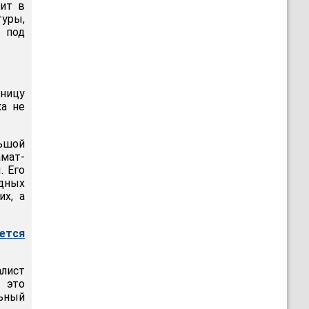
ит в
уры,
 под
тницу
ка не
льшой
амат-
. Его
одных
их, а
ется
алист
 это
ьный