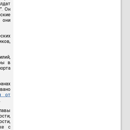
олдат
". Он
ские
 они
еских
иков,
илий,
ры в
порта
анах
овано
я от
.
лавы
ости,
ости,
же с