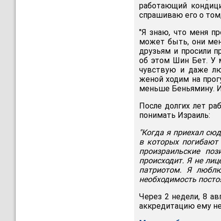
работающий кондици
спрашиваю его о том,
"Я знаю, что меня п
может быть, они ме
друзьям и просили п
об этом Шин Бет. У 
чувствую и даже лю
женой ходим на прогу
меньше Беньямину. И
После долгих лет ра
понимать Израиль:
"Когда я приехал сюд
в которых погибают 
произраильские поз
происходит. Я не ли
патриотом. Я люблю
необходимость постоя
Через 2 недели, 8 ав
аккредитацию ему не