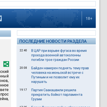
18+
ПОСЛЕДНИЕ НОВОСТИ РАЗДЕЛА
22:40
В ЦАР при взрыве фугаса во время
проезда военной автоколонны
погибли трое граждан России
20:08
Байден намерен поднять тему прав
сский
человека на июньской встрече с
нный
Путиным и не позволит ему их
онов,
нарушать
анное
вете
19:17
Партия Саакашвили решила
прос
прекратить бойкот парламента
йна,
Грузии