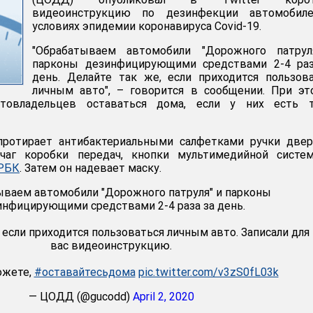
видеоинструкцию по дезинфекции автомобил
условиях эпидемии коронавируса Covid-19.
"Обрабатываем автомобили "Дорожного патрул
парконы дезинфицирующими средствами 2-4 раз
день. Делайте так же, если приходится пользов
личным авто", – говорится в сообщении. При э
овладельцев оставаться дома, если у них есть т
протирает антибактериальными салфетками ручки двер
ычаг коробки передач, кнопки мультимедийной систе
РБК
. Затем он надевает маску.
ваем автомобили "Дорожного патруля" и парконы
инфицирующими средствами 2-4 раза за день.
 если приходится пользоваться личным авто. Записали для
вас видеоинструкцию.
⠀
ожете,
#оставайтесьдома
pic.twitter.com/v3zS0fL03k
— ЦОДД (@gucodd)
April 2, 2020