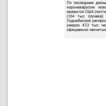
По последним данны
коронавирусом нов
являются США (почти 
(104 тыс. случаев)
Поднебесной распрос
умерло 47,3 тыс. ч
официально насчитыв