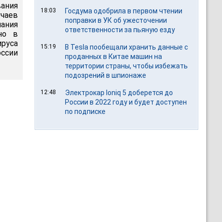
вания
18:03
Госдума одобрила в первом чтении
чаев
поправки в УК об ужесточении
пания
ответственности за пьяную езду
но в
ируса
15:19
В Tesla пообещали хранить данные с
оссии
проданных в Китае машин на
территории страны, чтобы избежать
подозрений в шпионаже
12:48
Электрокар Ioniq 5 доберется до
России в 2022 году и будет доступен
по подписке