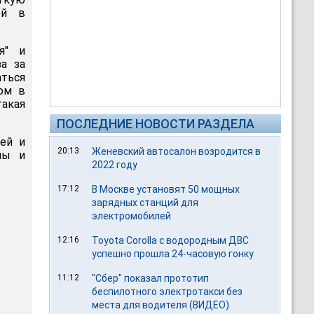
ей в
я" и
а за
аться
том в
акая
ПОСЛЕДНИЕ НОВОСТИ РАЗДЕЛА
ей и
20:13
Женевский автосалон возродится в
мы и
2022 году
17:12
В Москве установят 50 мощных
зарядных станций для
электромобилей
12:16
Toyota Corolla с водородным ДВС
успешно прошла 24-часовую гонку
11:12
"Сбер" показал прототип
беспилотного электротакси без
места для водителя (ВИДЕО)