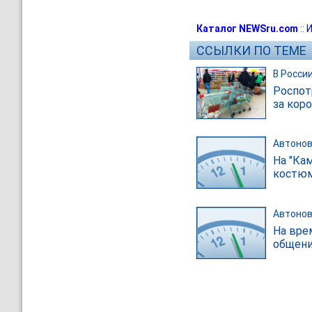
Каталог NEWSru.com
::
И
ССЫЛКИ ПО ТЕМЕ
В Росси
Роспот
за кор
Автонов
На "Ка
костюм
Автонов
На вре
общени