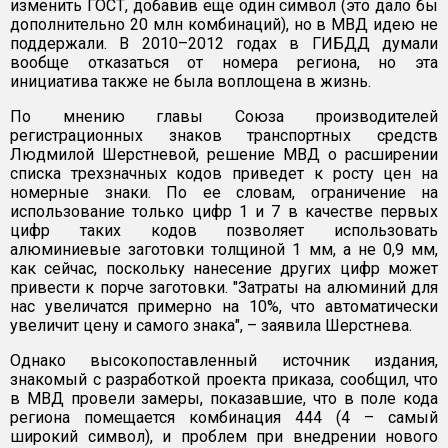
изменить ГОСТ, добавив еще один символ (это дало бы
дополнительно 20 млн комбинаций), но в МВД идею не
поддержали. В 2010–2012 годах в ГИБДД думали
вообще отказаться от номера региона, но эта
инициатива также не была воплощена в жизнь.
По мнению главы Союза производителей
регистрационных знаков транспортных средств
Людмилой Шерстневой, решение МВД о расширении
списка трехзначных кодов приведет к росту цен на
номерные знаки. По ее словам, ограничение на
использование только цифр 1 и 7 в качестве первых
цифр таких кодов позволяет использовать
алюминиевые заготовки толщиной 1 мм, а не 0,9 мм,
как сейчас, поскольку нанесение других цифр может
привести к порче заготовки. "Затраты на алюминий для
нас увеличатся примерно на 10%, что автоматически
увеличит цену и самого знака", – заявила Шерстнева.
Однако высокопоставленный источник издания,
знакомый с разработкой проекта приказа, сообщил, что
в МВД провели замеры, показавшие, что в поле кода
региона помещается комбинация 444 (4 – самый
широкий символ), и проблем при внедрении нового