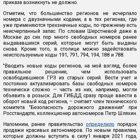
приказа возникнуть не должно.
Отметим, что большинство регионов не исчерпало
номера с двузначными кодами, а в тех регионах, где
уже применяются трехзначные коды, по-прежнему есть
неисчерпанный запас. По словам Шерстневой даже в
Москве до сих пор много свободных номеров ранее
выдававшихся серий, которые могут быть выданы
снова. Кроме того, в столице можно задействовать
неиспользуемые коды 191, 791, 794, 194, 188 и 788.
"Вводить новые коды регионов, на мой взгляд, более
правильное решение, чем использовать
освободившиеся ГРЗ из старых серий. Вести учет и
постоянно актуализировать базы свободных номеров
технически сложно — часть из них, например, могли
объявить в розыск. Для ГИБДД сразу проще ввести в
оборот новый код региона, – считает член технического
комитета "Безопасность дорожного движения" при
Росстандарте, коллекционер автономеров Петр Шляхин.
Напомним, ранее правительство
определило
порядок
продажи красивых автономеров. По новым правилам,
которые должны вступить в силу1 января 2021 года,