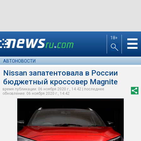
18+
☰
АВТОНОВОСТИ
Nissan запатентовала в России
бюджетный кроссовер Magnite
время публикации: 06 ноября 2020 г., 14:42 | последнее
обновление: 06 ноября 2020 г., 14:42