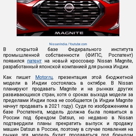
NissanIndia / Youtube.com
В открытой базе Федерального института
промышленной собственности (ФИПС, Роспатент)
появился
патент
на новый кроссовер Nissan Magnite,
разработанный японской компанией для рынка Индии.
Как пишет
Motor.ru
, презентация этой бюджетной
модели в Индии состоялась в октябре. В Nissan
планируют продавать Magnite и на рынках других
развивающихся стран, хотя о сроках выхода модели за
пределами Индии пока не сообщается (в Индии Magnite
начнут продавать в 2021 году). Судя по изображениям в
базе Роспатента, модель должна была появиться в
России под брендом Datsun, но недавно в Nissan
подтвердили планы прекратить выпуск и продажу
машин Datsun в России, поэтому в случае появления на
рынке эта модель будет продаваться под брендом