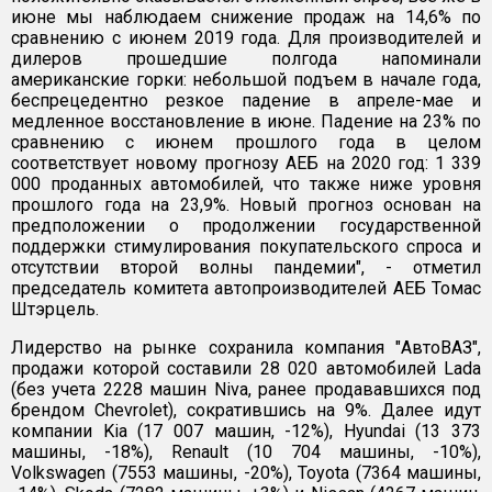
июне мы наблюдаем снижение продаж на 14,6% по
сравнению с июнем 2019 года. Для производителей и
дилеров прошедшие полгода напоминали
американские горки: небольшой подъем в начале года,
беспрецедентно резкое падение в апреле-мае и
медленное восстановление в июне. Падение на 23% по
сравнению с июнем прошлого года в целом
соответствует новому прогнозу АЕБ на 2020 год: 1 339
000 проданных автомобилей, что также ниже уровня
прошлого года на 23,9%. Новый прогноз основан на
предположении о продолжении государственной
поддержки стимулирования покупательского спроса и
отсутствии второй волны пандемии", - отметил
председатель комитета автопроизводителей АЕБ Томас
Штэрцель.
Лидерство на рынке сохранила компания "АвтоВАЗ",
продажи которой составили 28 020 автомобилей Lada
(без учета 2228 машин Niva, ранее продававшихся под
брендом Chevrolet), сократившись на 9%. Далее идут
компании Kia (17 007 машин, -12%), Hyundai (13 373
машины, -18%), Renault (10 704 машины, -10%),
Volkswagen (7553 машины, -20%), Toyota (7364 машины,