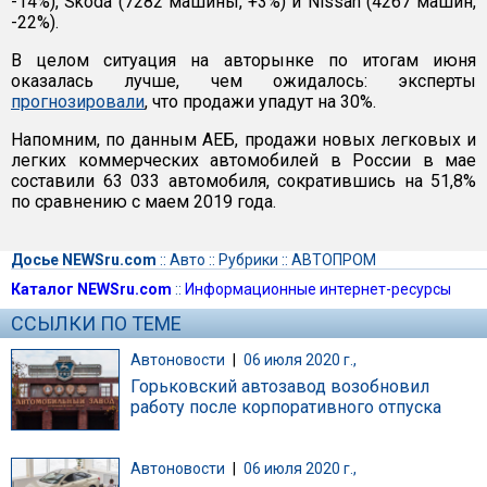
-14%), Skoda (7282 машины, +3%) и Nissan (4267 машин,
-22%).
В целом ситуация на авторынке по итогам июня
оказалась лучше, чем ожидалось: эксперты
прогнозировали
, что продажи упадут на 30%.
Напомним, по данным АЕБ, продажи новых легковых и
легких коммерческих автомобилей в России в мае
составили 63 033 автомобиля, сократившись на 51,8%
по сравнению с маем 2019 года.
Досье NEWSru.com
::
Авто
::
Рубрики
::
АВТОПРОМ
Каталог NEWSru.com
::
Информационные интернет-ресурсы
ССЫЛКИ ПО ТЕМЕ
Автоновости
|
06 июля 2020 г.,
Горьковский автозавод возобновил
работу после корпоративного отпуска
Автоновости
|
06 июля 2020 г.,