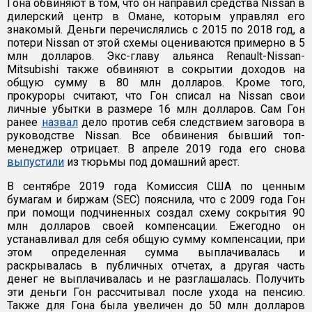
Гона обвиняют в том, что он направил средства Nissan в
дилерский центр в Омане, которым управлял его
знакомый. Деньги перечислялись с 2015 по 2018 год, а
потери Nissan от этой схемы оцениваются примерно в 5
млн долларов. Экс-главу альянса Renault-Nissan-
Mitsubishi также обвиняют в сокрытии доходов на
общую сумму в 80 млн долларов. Кроме того,
прокуроры считают, что Гон списал на Nissan свои
личные убытки в размере 16 млн долларов. Сам Гон
ранее
назвал
дело против себя следствием заговора в
руководстве Nissan. Все обвинения бывший топ-
менеджер отрицает. В апреле 2019 года его снова
выпустили
из тюрьмы под домашний арест.
В сентябре 2019 года Комиссия США по ценным
бумагам и биржам (SEC) пояснила, что с 2009 года Гон
при помощи подчиненных создал схему сокрытия 90
млн долларов своей компенсации. Ежегодно он
устанавливал для себя общую сумму компенсации, при
этом определенная сумма выплачивалась и
раскрывалась в публичных отчетах, а другая часть
денег не выплачивалась и не разглашалась. Получить
эти деньги Гон рассчитывал после ухода на пенсию.
Также для Гона была увеличен до 50 млн долларов