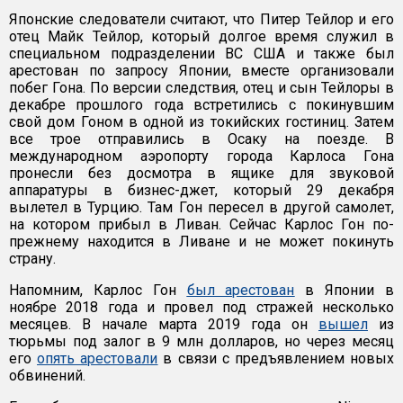
Японские следователи считают, что Питер Тейлор и его
отец Майк Тейлор, который долгое время служил в
специальном подразделении ВС США и также был
арестован по запросу Японии, вместе организовали
побег Гона. По версии следствия, отец и сын Тейлоры в
декабре прошлого года встретились с покинувшим
свой дом Гоном в одной из токийских гостиниц. Затем
все трое отправились в Осаку на поезде. В
международном аэропорту города Карлоса Гона
пронесли без досмотра в ящике для звуковой
аппаратуры в бизнес-джет, который 29 декабря
вылетел в Турцию. Там Гон пересел в другой самолет,
на котором прибыл в Ливан. Сейчас Карлос Гон по-
прежнему находится в Ливане и не может покинуть
страну.
Напомним, Карлос Гон
был арестован
в Японии в
ноябре 2018 года и провел под стражей несколько
месяцев. В начале марта 2019 года он
вышел
из
тюрьмы под залог в 9 млн долларов, но через месяц
его
опять арестовали
в связи с предъявлением новых
обвинений.