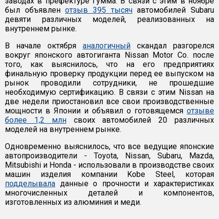
заводах в префектуре Гумма. В связи с этим в ноябре
был объявлен
отзыв 395 тысяч
автомобилей Subaru
девяти различных моделей, реализованных на
внутреннем рынке.
В начале октября
аналогичный
скандал разгорелся
вокруг японского автогиганта Nissan Motor Co. после
того, как выяснилось, что на его предприятиях
финальную проверку продукции перед ее выпуском на
рынок проводили сотрудники, не прошедшие
необходимую сертификацию. В связи с этим Nissan на
две недели приостановил все свои производственные
мощности в Японии и объявил о готовящемся
отзыве
более 1,2 млн
своих автомобилей 20 различных
моделей на внутреннем рынке.
Одновременно выяснилось, что все ведущие японские
автопроизводители - Toyota, Nissan, Subaru, Mazda,
Mitsubishi и Honda - использовали в производстве своих
машин изделия компании Kobe Steel, которая
подделывала
данные о прочности и характеристиках
многочисленных деталей и компонентов,
изготовленных из алюминия и меди.