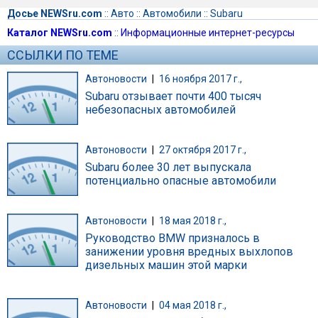
Досье NEWSru.com
::
Авто
::
Автомобили
::
Subaru
Каталог NEWSru.com
::
Информационные интернет-ресурсы
ССЫЛКИ ПО ТЕМЕ
Автоновости
|
16 ноября 2017 г.,
Subaru отзывает почти 400 тысяч
небезопасных автомобилей
Автоновости
|
27 октября 2017 г.,
Subaru более 30 лет выпускала
потенциально опасные автомобили
Автоновости
|
18 мая 2018 г.,
Руководство BMW призналось в
занижении уровня вредных выхлопов
дизельных машин этой марки
Автоновости
|
04 мая 2018 г.,