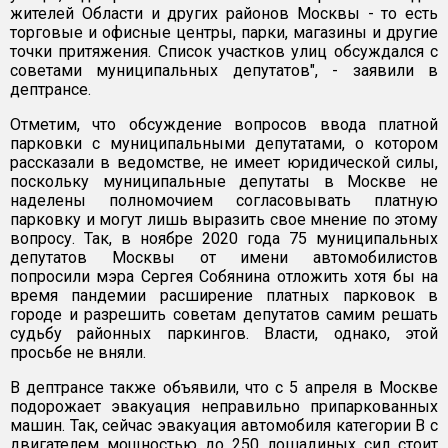
жителей Области и других районов Москвы - то есть
торговые и офисные центры, парки, магазины и другие
точки притяжения. Список участков улиц обсуждался с
советами муниципальных депутатов", - заявили в
дептрансе.
Отметим, что обсуждение вопросов ввода платной
парковки с муниципальными депутатами, о котором
рассказали в ведомстве, не имеет юридической силы,
поскольку муниципальные депутаты в Москве не
наделены полномочием согласовывать платную
парковку и могут лишь выразить свое мнение по этому
вопросу. Так, в ноябре 2020 года 75 муниципальных
депутатов Москвы от имени автомобилистов
попросили мэра Сергея Собянина отложить хотя бы на
время пандемии расширение платных парковок в
городе и разрешить советам депутатов самим решать
судьбу районных паркингов. Власти, однако, этой
просьбе не вняли.
В дептрансе также объявили, что с 5 апреля в Москве
подорожает эвакуация неправильно припаркованных
машин. Так, сейчас эвакуация автомобиля категории B с
двигателем мощностью до 250 лошадиных сил стоит