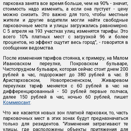
парковка занята все время больше, чем на 90% - значит,
стоимость надо изменить, а если она пустует - цену
можно снизить. Это важно для того, чтобы местные
жители и другие водители могли найти свободные
парковочные места и улицы загружались равномерно.
С 5 апреля на 193 участках улиц изменятся тарифы. Это
всего 10% платных мест с загрузкой 96 и более
процентов, но эффект ощутит весь город", - говорится в
сообщении ведомства.
После изменения тарифов стоянка, к примеру, на Малом
Ивановском переулке, Покровском бульваре,
Чистопрудном бульваре, которая сейчас стоит днем 200
рублей в час, подорожает до 380 рублей в час. В
Аристарховском, Новопресненском, Живаревом
переулках тариф меняется с 60 рублей в час на
дифференцированный - 50 рублей первые полчаса,
далее 150 рублей в час, ночью 60 рублей, пишет
Коммерсант
.
Что же касается новых зон платной парковки, то, часть
парковочных мест в этих зонах будут предназначаться
только для резидентов. "Изменения затрагивают те
улицы, где расположены объекты притяжения для