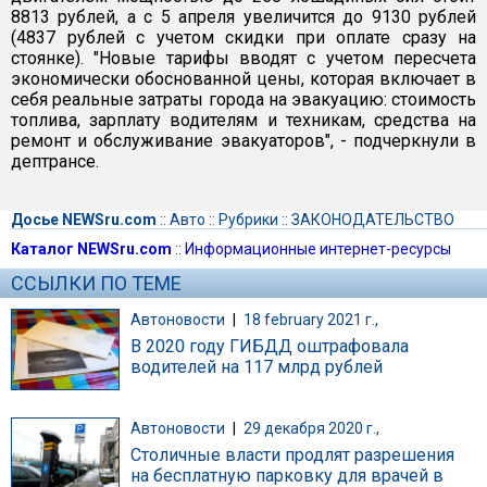
8813 рублей, а с 5 апреля увеличится до 9130 рублей
(4837 рублей с учетом скидки при оплате сразу на
стоянке). "Новые тарифы вводят с учетом пересчета
экономически обоснованной цены, которая включает в
себя реальные затраты города на эвакуацию: стоимость
топлива, зарплату водителям и техникам, средства на
ремонт и обслуживание эвакуаторов", - подчеркнули в
дептрансе.
Досье NEWSru.com
::
Авто
::
Рубрики
::
ЗАКОНОДАТЕЛЬСТВО
Каталог NEWSru.com
::
Информационные интернет-ресурсы
ССЫЛКИ ПО ТЕМЕ
Автоновости
|
18 february 2021 г.,
В 2020 году ГИБДД оштрафовала
водителей на 117 млрд рублей
Автоновости
|
29 декабря 2020 г.,
Столичные власти продлят разрешения
на бесплатную парковку для врачей в