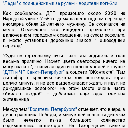
"Лады" с полицейскими за рулем - водители погибли
Как сообщалось, ДТП произошло около 23:20 на
Народной улице. У 68-го дома на пешеходном переходе
иномарка сбила 29-летнего мужчину. Он скончался на
месте. Отмечается, что инцидент произошел при
включенном городском освещении, на сухом асфальте,
в месте установки дорожных знаков "Пешеходный
переход".
"Судя по тормозному пути, гнал там водитель и гнал
весьма прилично. Насчет цвета светофора ничего не
могу сказать", - написал один из пользователей в группе
"ДТП и ЧП Санкт-Петербург"
в соцсети "ВКонтакте". "Там
светофор с красным светом для пешеходов горит
целую минуту, и не все выдерживают ждать и идут, не
дождавшись зеленого! На этом месте очень часто
сбивают людей", - добавляет еще одна местная
жительница.
Между тем
"Водитель Петербурга"
отмечает, что вчера, в
день праздника Победы, и минувшей ночью водителям
было нелегко из-за большого количество
подвыпивших пешеходов. На Тихорецком видели