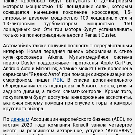
Также кроссовер будут выпускать с 2,0-литровым
мотором мощностью 143 лошадиные силы, которым
оснащается нынешнее поколение кроссовера, 1,5-
литровым дизелем мощностью 109 лошадиных сил и
1,3-литровым турбомотором мощностью 150
лошадиных сил. Эти три мотора будут устанавливать
только на полноприводные версии Renault Duster.
Автомобиль также получил полностью переработанный
интерьер. Новая передняя панель оформлена в стиле
купе-кроссовера Arkana. Мультимедийная система
нового Duster поддерживает протоколы Apple CarPlay,
Android Auto и MirrorLink, а также может быть дополнена
сервисами "Яндекс.Авто" при помощи синхронизации со
смартфоном, пишет
РБК
. В списке дополнительного
оборудования есть подогревы лобового стекла, руля и
заднего дивана, а также климат-контроль. Кроме того,
покупателям будут доступны внедорожные ассистенты,
включая систему помощи при спуске с горы и камеры
кругового обзора.
По
данным
Ассоциации европейского бизнеса (АЕБ), по
итогам 2020 года компания Renault заняла четвертое
место на российском авторынке, уступив "АвтоВАЗу",