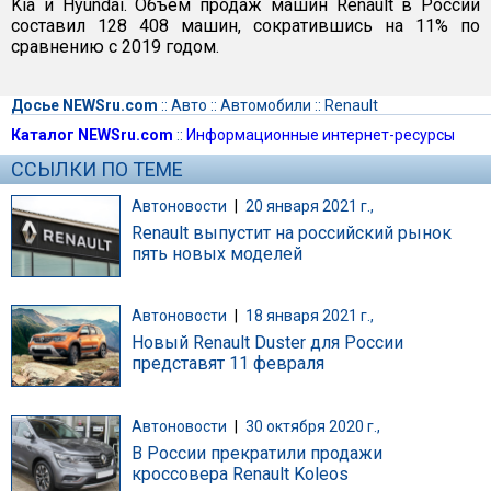
Kia и Hyundai. Объем продаж машин Renault в России
составил 128 408 машин, сократившись на 11% по
сравнению с 2019 годом.
Досье NEWSru.com
::
Авто
::
Автомобили
::
Renault
Каталог NEWSru.com
::
Информационные интернет-ресурсы
ССЫЛКИ ПО ТЕМЕ
Автоновости
|
20 января 2021 г.,
Renault выпустит на российский рынок
пять новых моделей
Автоновости
|
18 января 2021 г.,
Новый Renault Duster для России
представят 11 февраля
Автоновости
|
30 октября 2020 г.,
В России прекратили продажи
кроссовера Renault Koleos