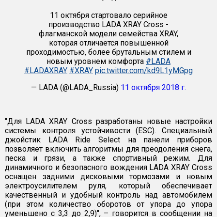
11 октября стартовало серийное
производство LADA XRAY Cross -
флагманской модели семейства XRAY,
которая отличается повышенной
проходимостью, более брутальным стилем и
новым уровнем комфорта
#LADA
#LADAXRAY
#XRAY
pic.twitter.com/kd9L1yMGpg
— LADA (@LADA_Russia)
11 октября 2018 г.
"Для LADA XRAY Cross разработаны новые настройки
системы контроля устойчивости (ESC). Специальный
джойстик LADA Ride Select на панели приборов
позволяет включить алгоритмы для преодоления снега,
песка и грязи, а также спортивный режим. Для
динамичного и безопасного вождения LADA XRAY Cross
оснащен задними дисковыми тормозами и новым
электроусилителем руля, который обеспечивает
качественный и удобный контроль над автомобилем
(при этом количество оборотов от упора до упора
уменьшено с 3,3 до 2,9)", – говорится в сообщении на