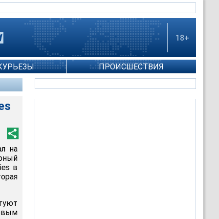
18+
КУРЬЕЗЫ
ПРОИСШЕСТВИЯ
es
ал на
рный
ies в
орая
туют
овым