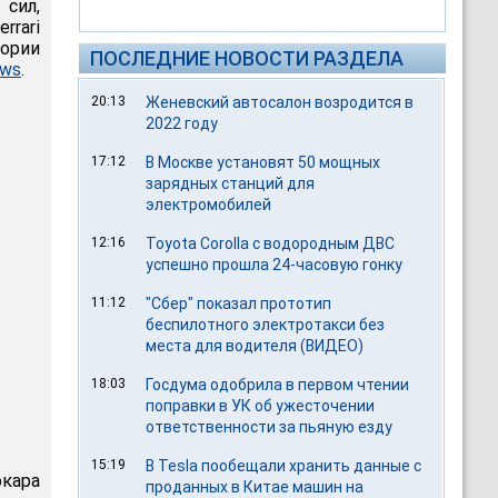
сил,
rrari
тории
ПОСЛЕДНИЕ НОВОСТИ РАЗДЕЛА
ews
.
20:13
Женевский автосалон возродится в
2022 году
17:12
В Москве установят 50 мощных
зарядных станций для
электромобилей
12:16
Toyota Corolla с водородным ДВС
успешно прошла 24-часовую гонку
11:12
"Сбер" показал прототип
беспилотного электротакси без
места для водителя (ВИДЕО)
18:03
Госдума одобрила в первом чтении
поправки в УК об ужесточении
ответственности за пьяную езду
15:19
В Tesla пообещали хранить данные с
кара
проданных в Китае машин на