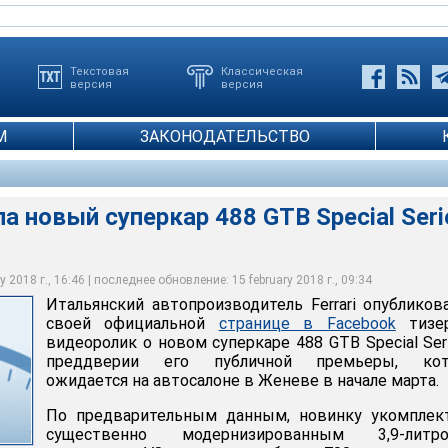
Текстовая
Классическая
версия
версия
М
ЗАКОНОДАТЕЛЬСТВО
ла новый суперкар 488 GTB Special Seri
 2018 г., 16:46 | последнее обновление: 15 february 2018 г., 09:34
Итальянский автопроизводитель Ferrari опубликов
своей официальной
странице в Facebook
тизе
видеоролик о новом суперкаре 488 GTB Special Ser
преддверии его публичной премьеры, кот
ожидается на автосалоне в Женеве в начале марта.
По предварительным данным, новинку укомплек
существенно модернизированным 3,9-литр