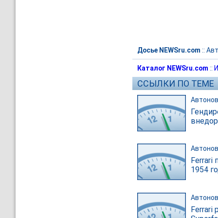
Досье NEWSru.com
::
Ав
Каталог NEWSru.com
::
И
ССЫЛКИ ПО ТЕМЕ
Автонов
Гендир
внедор
Автонов
Ferrari
1954 г
Автонов
Ferrar