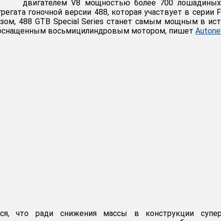
двигателем V8 мощностью более 700 лошадиных 
регата гоночной версии 488, которая участвует в серии Fe
разом, 488 GTB Special Series станет самым мощным в ис
м, оснащенным восьмицилиндровым мотором, пишет
Auton
тся, что ради снижения массы в конструкции супер