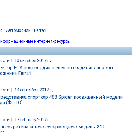
то
::
Автомобили
::
Ferrari
нформационные интернет-ресурсы
ости
|
10 октября 2017 г.,
ектор FCA подтвердил планы по созданию первого
ожника Ferrari
ости
|
14 сентября 2017 г.,
 представила спорткар 488 Spider, посвященный модели
ода (ФОТО)
ости
|
17 february 2017 г.,
i рассекретила новую супермощную модель: 812