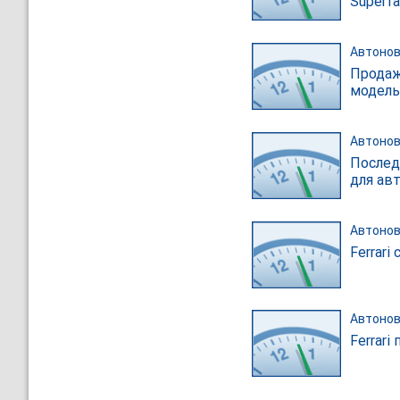
Superfa
Автонов
Продажи
модель
Автонов
Последн
для ав
Автонов
Ferrar
Автонов
Ferrari