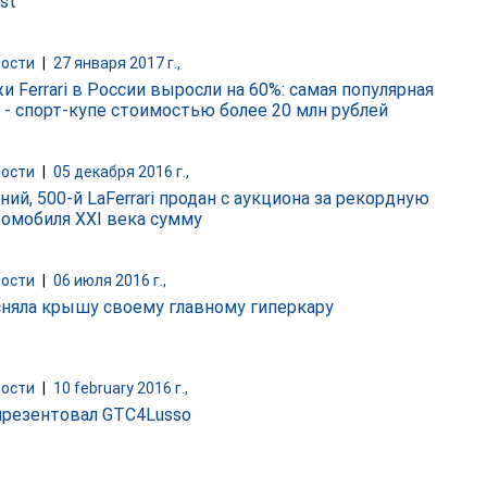
st
ости
|
27 января 2017 г.,
 Ferrari в России выросли на 60%: самая популярная
 - спорт-купе стоимостью более 20 млн рублей
ости
|
05 декабря 2016 г.,
ий, 500-й LaFerrari продан с аукциона за рекордную
томобиля XXI века сумму
ости
|
06 июля 2016 г.,
i сняла крышу своему главному гиперкару
ости
|
10 february 2016 г.,
 презентовал GTC4Lusso