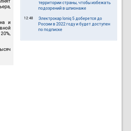
лнят
территории страны, чтобы избежать
ьера,
подозрений в шпионаже
12:48
Электрокар Ioniq 5 доберется до
на и
России в 2022 году и будет доступен
овной
по подписке
 20%,
тысяч