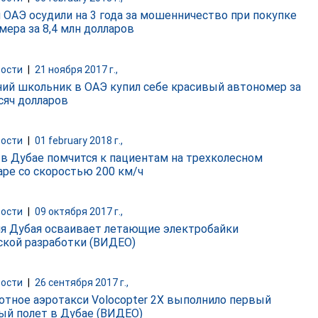
 ОАЭ осудили на 3 года за мошенничество при покупке
мера за 8,4 млн долларов
ости
|
21 ноября 2017 г.,
ний школьник в ОАЭ купил себе красивый автономер за
сяч долларов
ости
|
01 february 2018 г.,
 в Дубае помчится к пациентам на трехколесном
аре со скоростью 200 км/ч
ости
|
09 октября 2017 г.,
я Дубая осваивает летающие электробайки
ской разработки (ВИДЕО)
ости
|
26 сентября 2017 г.,
отное аэротакси Volocopter 2X выполнило первый
ый полет в Дубае (ВИДЕО)