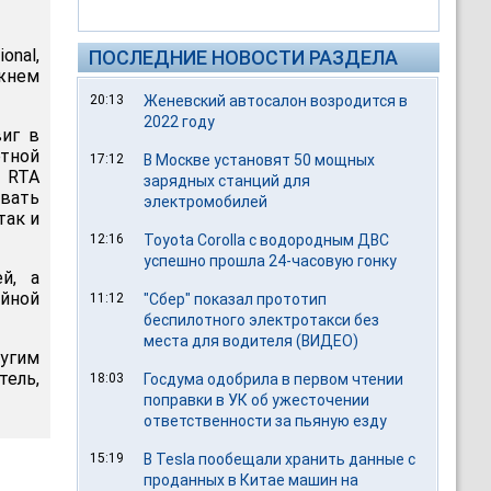
onal,
ПОСЛЕДНИЕ НОВОСТИ РАЗДЕЛА
жнем
20:13
Женевский автосалон возродится в
2022 году
иг в
тной
17:12
В Москве установят 50 мощных
я RTA
зарядных станций для
овать
электромобилей
так и
12:16
Toyota Corolla с водородным ДВС
успешно прошла 24-часовую гонку
й, а
айной
11:12
"Сбер" показал прототип
беспилотного электротакси без
места для водителя (ВИДЕО)
ругим
тель,
18:03
Госдума одобрила в первом чтении
поправки в УК об ужесточении
ответственности за пьяную езду
15:19
В Tesla пообещали хранить данные с
проданных в Китае машин на