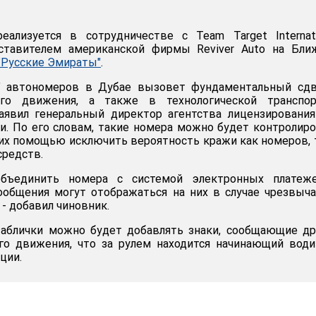
еализуется в сотрудничестве с Team Target Internati
ставителем американской фирмы Reviver Auto на Бли
"Русские Эмираты"
.
х" автономеров в Дубае вызовет фундаментальный сдв
го движения, а также в технологической транспор
заявил генеральный директор агентства лицензировани
и. По его словам, такие номера можно будет контролир
 их помощью исключить вероятность кражи как номеров, 
средств.
бъединить номера с системой электронных платеже
ообщения могут отображаться на них в случае чрезвыч
 - добавил чиновник.
 таблички можно будет добавлять знаки, сообщающие д
го движения, что за рулем находится начинающий води
ции.