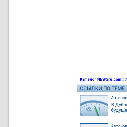
Каталог NEWSru.com
::
И
ССЫЛКИ ПО ТЕМЕ
Автонов
В Дуба
будуще
Автонов