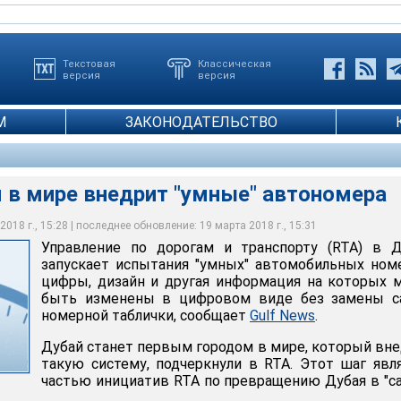
Текстовая
Классическая
версия
версия
М
ЗАКОНОДАТЕЛЬСТВО
 в мире внедрит "умные" автономера
018 г., 15:28 | последнее обновление: 19 марта 2018 г., 15:31
Управление по дорогам и транспорту (RTA) в Д
запускает испытания "умных" автомобильных ном
цифры, дизайн и другая информация на которых 
быть изменены в цифровом виде без замены с
номерной таблички, сообщает
Gulf News
.
Дубай станет первым городом в мире, который вн
такую систему, подчеркнули в RTA. Этот шаг явл
частью инициатив RTA по превращению Дубая в "