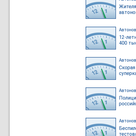
Жителя
автоно
Автонов
12-лет
400 ты
Автонов
Скорая
суперк
Автонов
Полици
россий
Автонов
Беспил
тестов