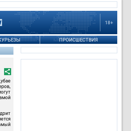
18+
КУРЬЕЗЫ
ПРОИСШЕСТВИЯ
убае
еров,
могут
амой
едрит
яется
самый