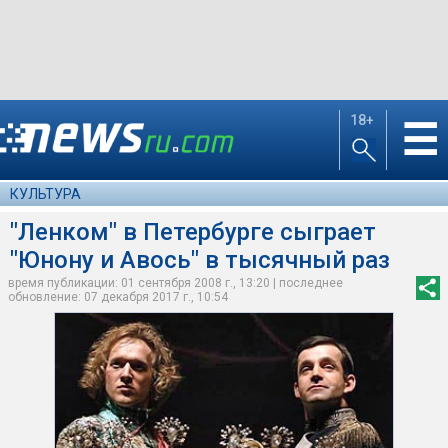
18+
☰
КУЛЬТУРА
"Ленком" в Петербурге сыграет
"Юнону и Авось" в тысячный раз
время публикации: 01 сентября 2008 г., 13:20 | последнее
обновление: 07 декабря 2017 г., 10:54