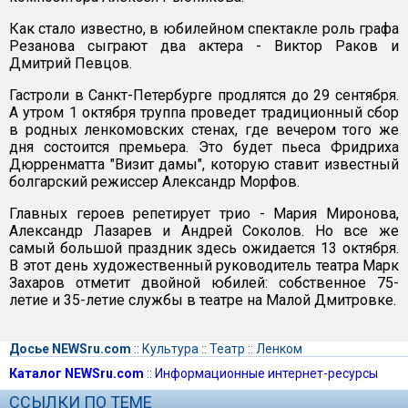
Как стало известно, в юбилейном спектакле роль графа
Резанова сыграют два актера - Виктор Раков и
Дмитрий Певцов.
Гастроли в Санкт-Петербурге продлятся до 29 сентября.
А утром 1 октября труппа проведет традиционный сбор
в родных ленкомовских стенах, где вечером того же
дня состоится премьера. Это будет пьеса Фридриха
Дюрренматта "Визит дамы", которую ставит известный
болгарский режиссер Александр Морфов.
Главных героев репетирует трио - Мария Миронова,
Александр Лазарев и Андрей Соколов. Но все же
самый большой праздник здесь ожидается 13 октября.
В этот день художественный руководитель театра Марк
Захаров отметит двойной юбилей: собственное 75-
летие и 35-летие службы в театре на Малой Дмитровке.
Досье NEWSru.com
::
Культура
::
Театр
::
Ленком
Каталог NEWSru.com
::
Информационные интернет-ресурсы
ССЫЛКИ ПО ТЕМЕ