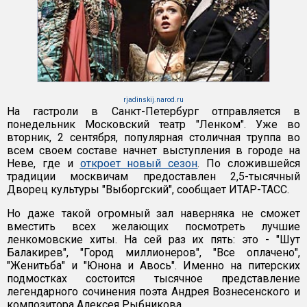
rjadinskij.narod.ru
На гастроли в Санкт-Петербург отправляется в
понедельник Московский театр "Ленком". Уже во
вторник, 2 сентября, популярная столичная труппа во
всем своем составе начнет выступления в городе на
Неве, где и
откроет новый сезон
. По сложившейся
традиции москвичам предоставлен 2,5-тысячный
Дворец культуры "Выборгский", сообщает ИТАР-ТАСС.
Но даже такой огромный зал наверняка не сможет
вместить всех желающих посмотреть лучшие
ленкомовские хиты. На сей раз их пять: это - "Шут
Балакирев", "Город миллионеров", "Все оплачено",
"Женитьба" и "Юнона и Авось". Именно на питерских
подмостках состоится тысячное представление
легендарного сочинения поэта Андрея Вознесенского и
композитора Алексея Рыбникова.