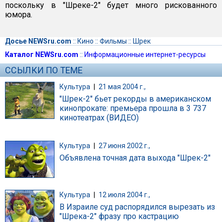
поскольку в "Шреке-2" будет много рискованного
юмора.
Досье NEWSru.com
::
Кино
::
Фильмы
::
Шрек
Каталог NEWSru.com
::
Информационные интернет-ресурсы
ССЫЛКИ ПО ТЕМЕ
Культура
|
21 мая 2004 г.,
"Шрек-2" бьет рекорды в американском
кинопрокате: премьера прошла в 3 737
кинотеатрах (ВИДЕО)
Культура
|
27 июня 2002 г.,
Объявлена точная дата выхода "Шрек-2"
Культура
|
12 июля 2004 г.,
В Израиле суд распорядился вырезать из
"Шрека-2" фразу про кастрацию