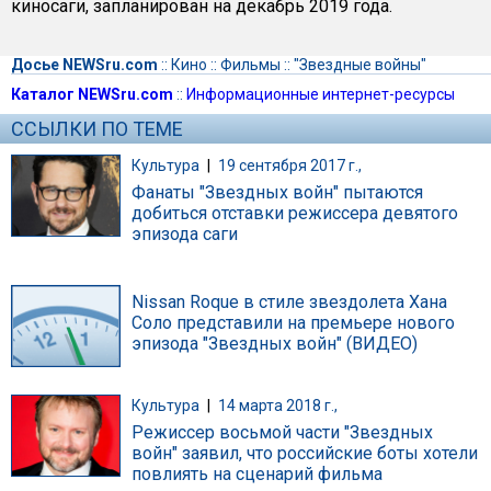
киносаги, запланирован на декабрь 2019 года.
Досье NEWSru.com
::
Кино
::
Фильмы
::
"Звездные войны"
Каталог NEWSru.com
::
Информационные интернет-ресурсы
ССЫЛКИ ПО ТЕМЕ
Культура
|
19 сентября 2017 г.,
Фанаты "Звездных войн" пытаются
добиться отставки режиссера девятого
эпизода саги
Nissan Roque в стиле звездолета Хана
Соло представили на премьере нового
эпизода "Звездных войн" (ВИДЕО)
Культура
|
14 марта 2018 г.,
Режиссер восьмой части "Звездных
войн" заявил, что российские боты хотели
повлиять на сценарий фильма