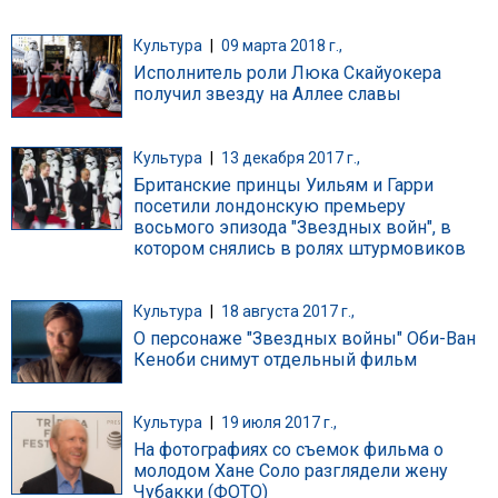
Культура
|
09 марта 2018 г.,
Исполнитель роли Люка Скайуокера
получил звезду на Аллее славы
Культура
|
13 декабря 2017 г.,
Британские принцы Уильям и Гарри
посетили лондонскую премьеру
восьмого эпизода "Звездных войн", в
котором снялись в ролях штурмовиков
Культура
|
18 августа 2017 г.,
О персонаже "Звездных войны" Оби-Ван
Кеноби снимут отдельный фильм
Культура
|
19 июля 2017 г.,
На фотографиях со съемок фильма о
молодом Хане Соло разглядели жену
Чубакки (ФОТО)