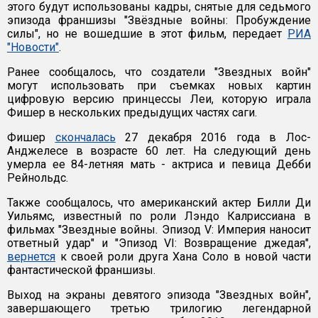
этого будут использованы кадры, снятые для седьмого
эпизода франшизы "Звёздные войны: Пробуждение
силы", но не вошедшие в этот фильм, передает
РИА
"Новости"
.
Ранее сообщалось, что создатели "Звездных войн"
могут использовать при съемках новых картин
цифровую версию принцессы Леи, которую играла
Фишер в нескольких предыдущих частях саги.
Фишер
скончалась
27 декабря 2016 года в Лос-
Анджелесе в возрасте 60 лет. На следующий день
умерла ее 84-летняя мать - актриса и певица Дебби
Рейнольдс.
Также сообщалось, что американский актер Билли Ди
Уильямс, известный по роли Лэндо Калриссиана в
фильмах "Звездные войны. Эпизод V: Империя наносит
ответный удар" и "Эпизод VI: Возвращение джедая",
вернется
к своей роли друга Хана Соло в новой части
фантастической франшизы.
Выход на экраны девятого эпизода "Звездных войн",
завершающего третью трилогию легендарной