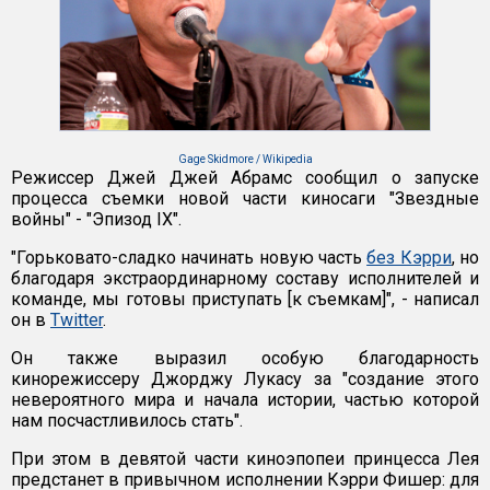
Gage Skidmore / Wikipedia
Режиссер Джей Джей Абрамс сообщил о запуске
процесса съемки новой части киносаги "Звездные
войны" - "Эпизод IX".
"Горьковато-сладко начинать новую часть
без Кэрри
, но
благодаря экстраординарному составу исполнителей и
команде, мы готовы приступать [к съемкам]", - написал
он в
Twitter
.
Он также выразил особую благодарность
кинорежиссеру Джорджу Лукасу за "создание этого
невероятного мира и начала истории, частью которой
нам посчастливилось стать".
При этом в девятой части киноэпопеи принцесса Лея
предстанет в привычном исполнении Кэрри Фишер: для