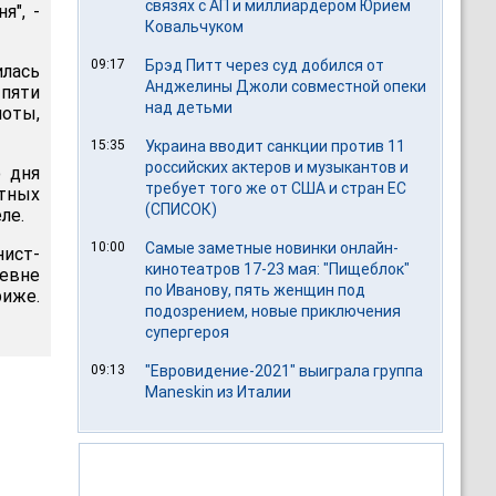
связях с АП и миллиардером Юрием
я", -
Ковальчуком
09:17
Брэд Питт через суд добился от
лась
Анджелины Джоли совместной опеки
 пяти
над детьми
ноты,
15:35
Украина вводит санкции против 11
российских актеров и музыкантов и
о дня
требует того же от США и стран ЕС
етных
(СПИСОК)
ле.
10:00
Самые заметные новинки онлайн-
ист-
кинотеатров 17-23 мая: "Пищеблок"
ревне
по Иванову, пять женщин под
риже.
подозрением, новые приключения
супергероя
09:13
"Евровидение-2021" выиграла группа
Maneskin из Италии