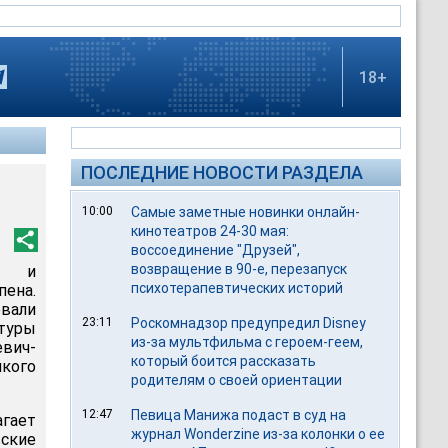
18+
ПОСЛЕДНИЕ НОВОСТИ РАЗДЕЛА
10:00
Самые заметные новинки онлайн-
кинотеатров 24-30 мая:
воссоединение "Друзей",
возвращение в 90-е, перезапуск
та и
психотерапевтических историй
ена.
вали
23:11
Роскомнадзор предупредил Disney
ьтуры
из-за мультфильма c героем-геем,
вич-
который боится рассказать
кого
родителям о своей ориентации
12:47
Певица Манижа подаст в суд на
гает
журнал Wonderzine из-за колонки о ее
вские