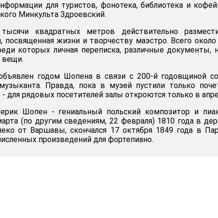
информации для туристов, фонотека, библиотека и кофейн
ского Минкульта Здроевский.
тысячи квадратных метров действительно размести
, посвященная жизни и творчеству маэстро. Всего около
реди которых личная переписка, различные документы, 
 вещи.
объявлен годом Шопена в связи с 200-й годовщиной с
музыканта. Правда, пока в музей пустили только поч
 - для рядовых посетителей залы откроются только в апре
ерик Шопен - гениальный польский композитор и пиан
марта (по другим сведениям, 22 февраля) 1810 года в де
еко от Варшавы, скончался 17 октября 1849 года в Па
численных произведений для фортепиано.