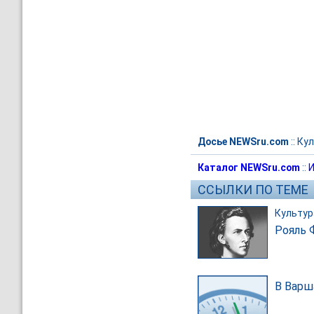
Досье NEWSru.com
::
Кул
Каталог NEWSru.com
::
И
ССЫЛКИ ПО ТЕМЕ
Культур
Рояль 
В Варш