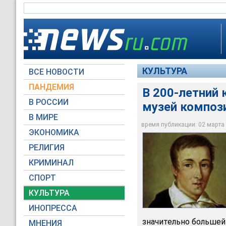
КУЛЬТУРА
ВСЕ НОВОСТИ
ПАНДЕМИЯ
В 200-летний
В РОССИИ
музей композ
Фредерик Шопен - г
марта (по другим с
В МИРЕ
недалеко от Варшав
время публикации: 02 марта 2
ЭКОНОМИКА
chopin.nifc.pl
РЕЛИГИЯ
КРИМИНАЛ
СПОРТ
КУЛЬТУРА
ИНОПРЕССА
значительно большей
МНЕНИЯ