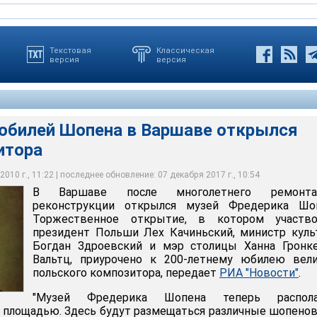
Текстовая
Классическая
версия
версия
 юбилей Шопена в Варшаве открылся
итора
ениальный польский композитор и пианист-виртуоз - родился 1
ведениям 22 февраля) 1810 года в деревне Желязова Воля
ы, скончался 17 октября 1849 года в Париже
010 г., 11:22 | последнее обновление: 07 декабря 2017 г., 10:54
В Варшаве после многолетнего ремон
реконструкции открылся музей Фредерика Шоп
Торжественное открытие, в котором участво
президент Польши Лех Качиньский, министр кул
Богдан Здроевский и мэр столицы Ханна Гронке
Вальтц, приурочено к 200-летнему юбилею вели
польского композитора, передает
РИА "Новости"
.
"Музей Фредерика Шопена теперь распола
 площадью. Здесь будут размещаться различные шопено