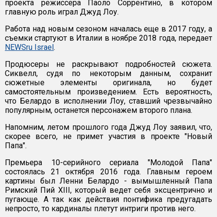
проекта режиссера Паоло Соррентино, в котором
главную роль играл Джуд Лоу.
Работа над новым сезоном началась еще в 2017 году, а
съемки стартуют в Италии в ноябре 2018 года, передает
NEWSru Israel
.
Продюсеры не раскрывают подробностей сюжета.
Сиквелл, судя по некоторым данным, сохранит
сюжетные элементы оригинала, но будет
самостоятельным произведением. Есть вероятность,
что Белардо в исполнении Лоу, ставший чрезвычайно
популярным, останется персонажем второго плана.
Напомним, летом прошлого года Джуд Лоу заявил, что,
скорее всего, не примет участия в проекте "Новый
Папа".
Премьера 10-серийного сериала "Молодой Папа"
состоялась 21 октября 2016 года. Главным героем
картины был Ленни Белардо - вымышленный Папа
Римский Пий XIII, который ведет себя эксцентрично и
пугающе. А так как действия понтифика предугадать
непросто, то кардиналы плетут интриги против него.