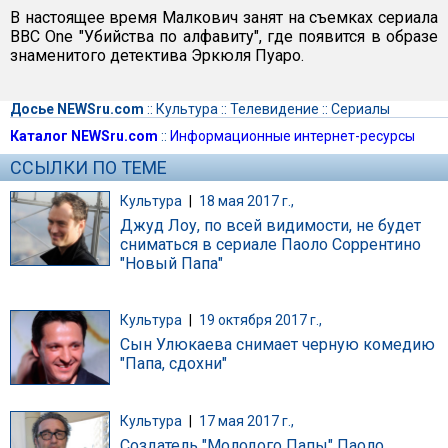
В настоящее время Малкович занят на съемках сериала
ВВС One "Убийства по алфавиту", где появится в образе
знаменитого детектива Эркюля Пуаро.
Досье NEWSru.com
::
Культура
::
Телевидение
::
Сериалы
Каталог NEWSru.com
::
Информационные интернет-ресурсы
ССЫЛКИ ПО ТЕМЕ
Культура
|
18 мая 2017 г.,
Джуд Лоу, по всей видимости, не будет
сниматься в сериале Паоло Соррентино
"Новый Папа"
Культура
|
19 октября 2017 г.,
Сын Улюкаева снимает черную комедию
"Папа, сдохни"
Культура
|
17 мая 2017 г.,
Создатель "Молодого Папы" Паоло