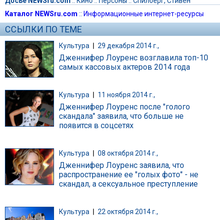
Досье NEWSru.com
::
Кино
::
Персоны
::
Спилберг, Стивен
Каталог NEWSru.com
::
Информационные интернет-ресурсы
ССЫЛКИ ПО ТЕМЕ
Культура
|
29 декабря 2014 г.,
Дженнифер Лоуренс возглавила топ-10
самых кассовых актеров 2014 года
Культура
|
11 ноября 2014 г.,
Дженнифер Лоуренс после "голого
скандала" заявила, что больше не
появится в соцсетях
Культура
|
08 октября 2014 г.,
Дженнифер Лоуренс заявила, что
распространение ее "голых фото" - не
скандал, а сексуальное преступление
Культура
|
22 октября 2014 г.,