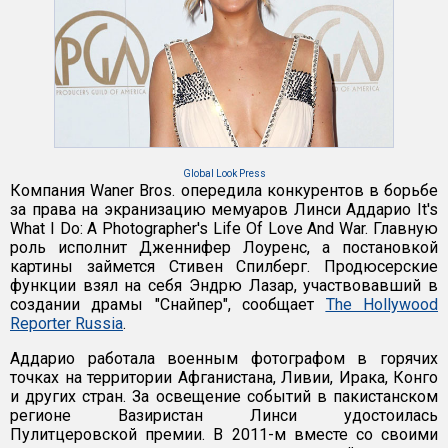
Global Look Press
Компания Waner Bros. опередила конкурентов в борьбе
за права на экранизацию мемуаров Линси Аддарио It's
What I Do: A Photographer's Life Of Love And War. Главную
роль исполнит Дженнифер Лоуренс, а постановкой
картины займется Стивен Спилберг. Продюсерские
функции взял на себя Эндрю Лазар, участвовавший в
создании драмы "Снайпер", сообщает
The Hollywood
Reporter Russia
.
Аддарио работала военным фотографом в горячих
точках на территории Афганистана, Ливии, Ирака, Конго
и других стран. За освещение событий в пакистанском
регионе Вазиристан Линси удостоилась
Пулитцеровской премии. В 2011-м вместе со своими