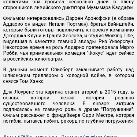
коллегами она провела несколько дней в плену
сторонников ливийского диктатора Муаммара Каддафи.
Фильмом интересовались Даррен Аронофски (в образе
Аддарио он видел Натали Портман), братья Вайнштейн,
которые были готовы подключить к проекту компанию
Джорджа Клуни и Гранта Хеслова, и студия Working Title,
видевшая в качестве главной звезды Риз Уизерспун.
Некоторое время на роль Аддарио претендовала Марго
Робби, чья криминальная комедия "Фокус" идет сейчас
в российских кинотеатрах.
В данный момент Спилберг заканчивает работу над
шпионским триллером о холодной войне, в котором
снялся Том Хэнкс.
Для Лоуренс эта картина станет второй в 2015 году, в
основе которой лежит история реально
существовавшего человека. В январе актриса
подписалась на главную роль в драме "Погружение".
Фильм расскажет о фридайвере Одри Местре, которая
погибла, пытаясь побить рекорд по глубине погружения.