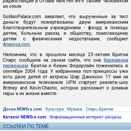
радиостанции в Оттаве New Hot 89.9 "своим" человеком
из отеля.
GoldenPalace.com заявляет, что вырученные за тест
деньги будут пожертвованы двум американским
благотворительным учреждениям - фонду в помощь
детям, больным раком, и обществу, помогающему
детям с физическими недостатками, сообщает
Ananova.com
.
Напомним, что в прошлом месяце 23-летняя Бритни
Спирс сообщила на своем сайте, что она
беременна
первенцем
. Бритни и Кевин Федерлайн поженились в
сентябре 2004 года. У избранника поп-принцессы уже
есть двое детей от актрисы Шар Джексон. 17 мая на
американском телеканале UPN стартует реалити-шоу
Britney and Kevin:Chaotic, которое расскажет о романе
пары и их жизни вместе.
Досье NEWSru.com
::
Культура
::
Музыка
::
Спирс, Бритни
Каталог NEWSru.com
::
Информационные интернет-ресурсы
ССЫЛКИ ПО ТЕМЕ