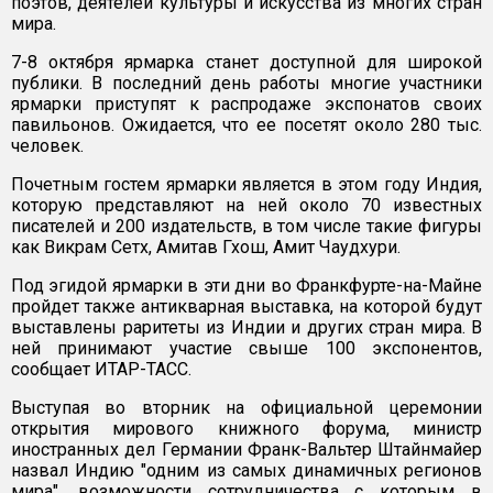
поэтов, деятелей культуры и искусства из многих стран
мира.
7-8 октября ярмарка станет доступной для широкой
публики. В последний день работы многие участники
ярмарки приступят к распродаже экспонатов своих
павильонов. Ожидается, что ее посетят около 280 тыс.
человек.
Почетным гостем ярмарки является в этом году Индия,
которую представляют на ней около 70 известных
писателей и 200 издательств, в том числе такие фигуры
как Викрам Сетх, Амитав Гхош, Амит Чаудхури.
Под эгидой ярмарки в эти дни во Франкфурте-на-Майне
пройдет также антикварная выставка, на которой будут
выставлены раритеты из Индии и других стран мира. В
ней принимают участие свыше 100 экспонентов,
сообщает ИТАР-ТАСС.
Выступая во вторник на официальной церемонии
открытия мирового книжного форума, министр
иностранных дел Германии Франк-Вальтер Штайнмайер
назвал Индию "одним из самых динамичных регионов
мира", возможности сотрудничества с которым в