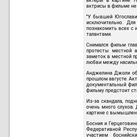
актеры в картине 
актрисы в фильме не 
"У бывшей Югославии
исключительно. Дл
познакомить всех с 
талантами.
Снимался фильм гла
протесты местной а
заметок в местной п
любви между насильн
Анджелина Джоли об
прошлом августе. Акт
документальный филь
фильму предстоит с
Из-за скандала, под
очень много слухов.
картине с вымышленн
Босния и Герцеговин
Федеративной Респуб
участием боснийск