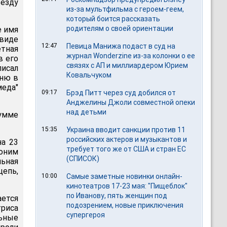
езду
из-за мультфильма c героем-геем,
который боится рассказать
родителям о своей ориентации
е имя
виде
12:47
Певица Манижа подаст в суд на
етная
журнал Wonderzine из-за колонки о ее
в его
связях с АП и миллиардером Юрием
писал
Ковальчуком
ыню в
еда"
09:17
Брэд Питт через суд добился от
Анджелины Джоли совместной опеки
над детьми
сумме
15:35
Украина вводит санкции против 11
российских актеров и музыкантов и
на 23
требует того же от США и стран ЕС
поним
(СПИСОК)
льная
цепь,
10:00
Самые заметные новинки онлайн-
кинотеатров 17-23 мая: "Пищеблок"
по Иванову, пять женщин под
ается
подозрением, новые приключения
триса
супергероя
ьные