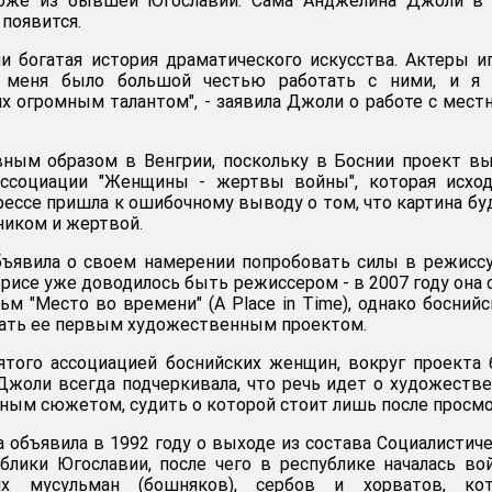
тоже из бывшей Югославии. Сама Анджелина Джоли в 
появится.
 богатая история драматического искусства. Актеры и
я меня было большой честью работать с ними, и я 
их огромным талантом", - заявила Джоли о работе с мес
вным образом в Венгрии, поскольку в Боснии проект в
ссоциации "Женщины - жертвы войны", которая исход
рессе пришла к ошибочному выводу о том, что картина бу
иком и жертвой.
ъявила о своем намерении попробовать силы в режисс
рисе уже доводилось быть режиссером - в 2007 году она 
м "Место во времени" (A Place in Time), однако босний
тать ее первым художественным проектом.
нятого ассоциацией боснийских женщин, вокруг проекта
 Джоли всегда подчеркивала, что речь идет о художеств
ым сюжетом, судить о которой стоит лишь после просмо
а объявила в 1992 году о выходе из состава Социалистич
лики Югославии, после чего в республике началась во
их мусульман (бошняков), сербов и хорватов, кот