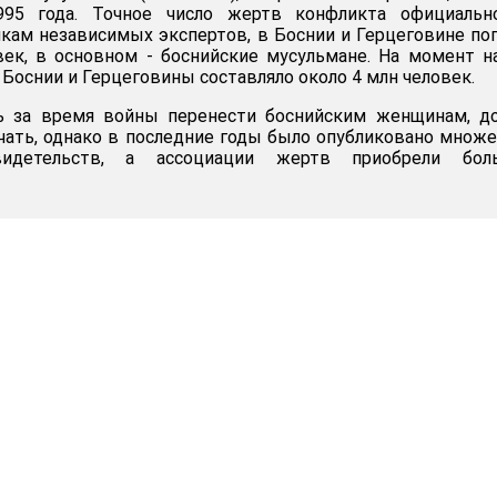
995 года. Точное число жертв конфликта официальн
нкам независимых экспертов, в Боснии и Герцеговине по
век, в основном - боснийские мусульмане. На момент н
Боснии и Герцеговины составляло около 4 млн человек.
ь за время войны перенести боснийским женщинам, до
чать, однако в последние годы было опубликовано множ
видетельств, а ассоциации жертв приобрели бол