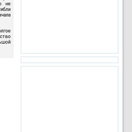
о не
гибли
ачала
лгое
ество
ьшой