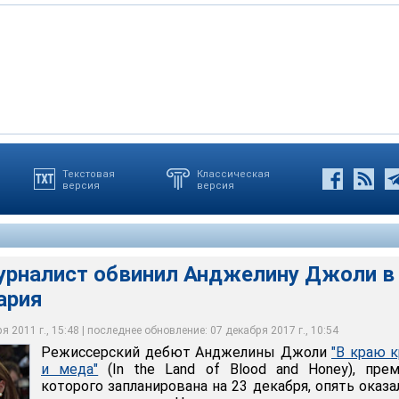
ст Джеймс Брэддок (настоящее имя - Йосип Кнежевич)
Текстовая
Классическая
версия
версия
нзию в виде судебного иска, в котором указывает, что сюжетная
и почти полностью совпадает с событиями, описанными в его
урналист обвинил Анджелину Джоли в
ария
 2011 г., 15:48 | последнее обновление: 07 декабря 2017 г., 10:54
Режиссерский дебют Анджелины Джоли
"В краю 
и меда"
(In the Land of Blood and Honey), пре
которого запланирована на 23 декабря, опять оказа