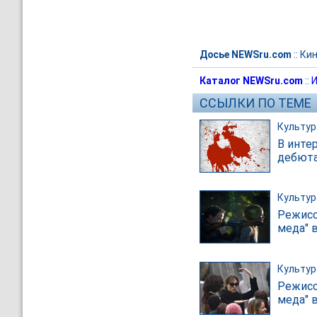
Досье NEWSru.com
::
Ки
Каталог NEWSru.com
::
И
ССЫЛКИ ПО ТЕМЕ
Культур
В инте
дебют
Культур
Режисс
меда" 
Культур
Режисс
меда" 