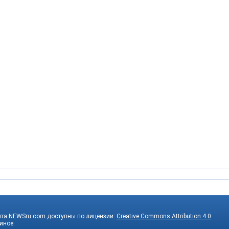
йта NEWSru.com доступны по лицензии:
Creative Commons Attribution 4.0
 иное.