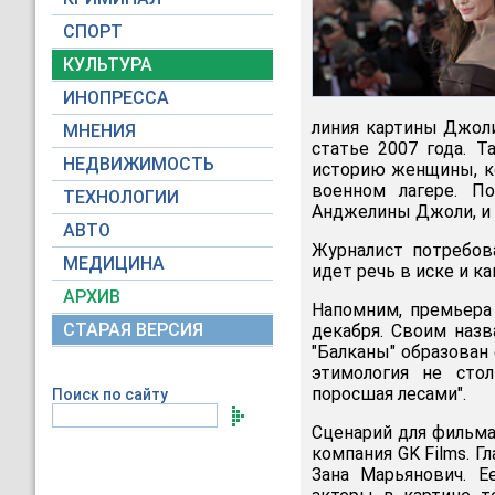
СПОРТ
КУЛЬТУРА
ИНОПРЕССА
линия картины Джоли
МНЕНИЯ
статье 2007 года. Т
НЕДВИЖИМОСТЬ
историю женщины, к
военном лагере. П
ТЕХНОЛОГИИ
Анджелины Джоли, и 
АВТО
Журналист потребов
МЕДИЦИНА
идет речь в иске и к
АРХИВ
Напомним, премьера
СТАРАЯ ВЕРСИЯ
декабря. Своим назв
"Балканы" образован о
этимология не стол
поросшая лесами".
Поиск по сайту
Сценарий для фильма
компания GK Films. Г
Зана Марьянович. Е