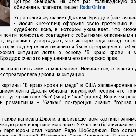
центре скандала. На этот раз голливудскую зв
обвинили в плагиате, пишет
RadarOnline
.
Хорватский журналист Джеймс Брэддок (настояще
- Йосип Кнежевич) оформил свою претензию в 
судебного иска, в котором указывает, что сюж
 почти полностью совпадает с событиями, описанными 
ак, журналист утверждает, что четыре года назад он о
оторая подвергалась насилию и была превращена в раб
охожая ситуация легла в основу "В краю крови и м
Брэддок счел это нарушением его авторских прав.
ал выплатить ему компенсацию. Неизвестно, о какой 
ак отреагировала Джоли на ситуацию.
 картины "В краю крови и меда" в США запланирована 
анием лента Джоли обязана популярной теории, что то
т турецких слов "бал" (мед) и "кан" (кровь). Впрочем, реа
ь романтична - "балкан" по-турецки значит "горная 
 также написала Джоли, а производством картины заним
лавную роль в картине исполняет 27-летняя боснийская ак
е партнером стал хорват Раде Шеберджия. Все остал