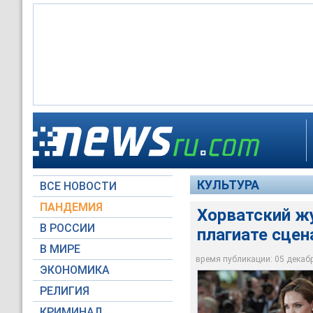
Хорватский журнали
оформил свою прете
линия картины Джол
статье 2007 года
КУЛЬТУРА
ВСЕ НОВОСТИ
Global Look Press
ПАНДЕМИЯ
Хорватский ж
В РОССИИ
плагиате сцен
В МИРЕ
время публикации: 05 декабря
ЭКОНОМИКА
РЕЛИГИЯ
КРИМИНАЛ