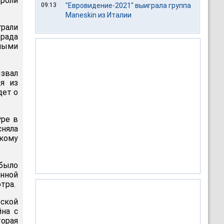
роли
09:13
"Евровидение-2021" выиграла группа
Maneskin из Италии
грали
рада
тными
ызвал
я из
дет о
уре в
сняла
скому
 было
енной
тра.
еской
йна с
орая