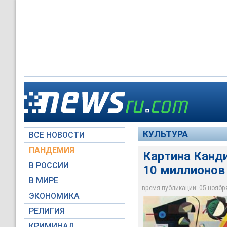
Работа одного из о
und Mild ("Драматич
за 10 миллионов 61
КУЛЬТУРА
ВСЕ НОВОСТИ
Sotheby's
ПАНДЕМИЯ
Картина Канди
В РОССИИ
10 миллионов
В МИРЕ
время публикации: 05 ноября 
ЭКОНОМИКА
РЕЛИГИЯ
КРИМИНАЛ