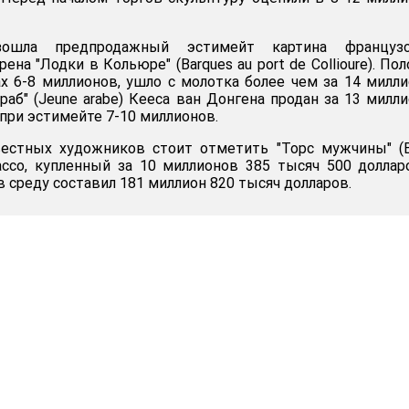
зошла предпродажный эстимейт картина французс
на "Лодки в Кольюре" (Barques au port de Collioure). Пол
х 6-8 миллионов, ушло с молотка более чем за 14 милл
раб" (Jeune arabe) Кееса ван Донгена продан за 13 милл
при эстимейте 7-10 миллионов.
вестных художников стоит отметить "Торс мужчины" (
ссо, купленный за 10 миллионов 385 тысяч 500 доллар
 среду составил 181 миллион 820 тысяч долларов.