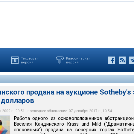
Текстовая
Классическая
версия
версия
сновоположников абстракционизма Василия Кандинского Krass
ный и спокойный") продана на вечерних торгах Sotheby's в среду
0 тысяч 500 долларов
нского продана на аукционе Sotheby's 
 долларов
2009 г., 09:51 | последнее обновление: 07 декабря 2017 г., 10:54
Работа одного из основоположников абстракцио
Василия Кандинского Krass und Mild ("Драматич
спокойный") продана на вечерних торгах Sotheb