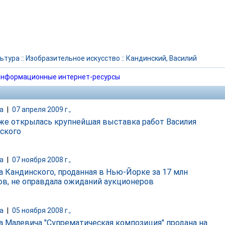
ьтура
::
Изобразительное искусство
::
Кандинский, Василий
нформационные интернет-ресурсы
а
|
07 апреля 2009 г.,
же открылась крупнейшая выставка работ Василия
ского
а
|
07 ноября 2008 г.,
а Кандинского, проданная в Нью-Йорке за 17 млн
ов, не оправдала ожиданий аукционеров
а
|
05 ноября 2008 г.,
а Малевича "Супрематическая композиция" продана на