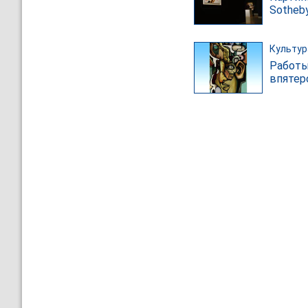
Sotheb
Культур
Работы
впятер