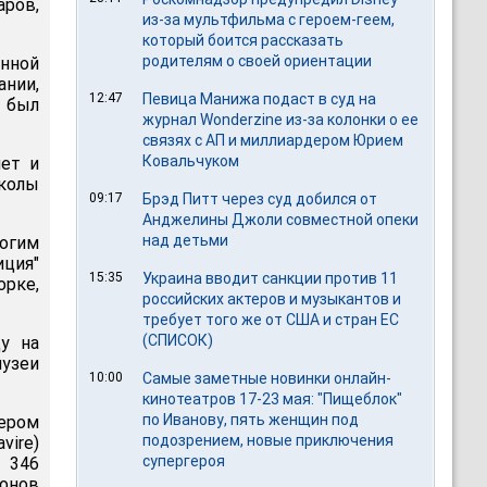
ров,
из-за мультфильма c героем-геем,
который боится рассказать
родителям о своей ориентации
нной
нии,
12:47
Певица Манижа подаст в суд на
 был
журнал Wonderzine из-за колонки о ее
связях с АП и миллиардером Юрием
Ковальчуком
лет и
колы
09:17
Брэд Питт через суд добился от
Анджелины Джоли совместной опеки
над детьми
рогим
ция"
15:35
Украина вводит санкции против 11
рке,
российских актеров и музыкантов и
требует того же от США и стран ЕС
(СПИСОК)
ду на
музеи
10:00
Самые заметные новинки онлайн-
кинотеатров 17-23 мая: "Пищеблок"
по Иванову, пять женщин под
чером
подозрением, новые приключения
vire)
супергероя
 346
ионов