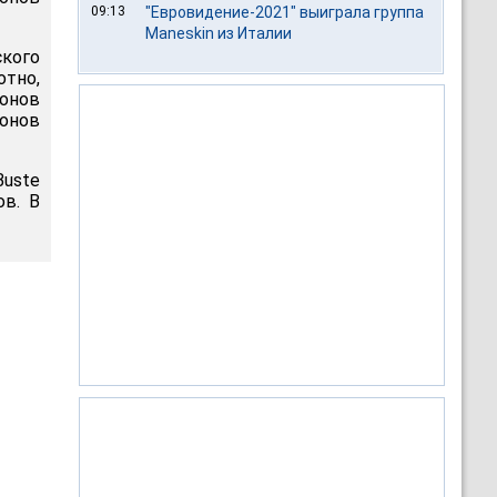
09:13
"Евровидение-2021" выиграла группа
Maneskin из Италии
кого
отно,
ионов
ионов
Buste
ов. В