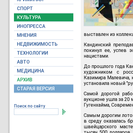
СПОРТ
КУЛЬТУРА
ИНОПРЕССА
выставлен из коллекц
МНЕНИЯ
НЕДВИЖИМОСТЬ
Кандинский препода
покинул ее, успев 
ТЕХНОЛОГИИ
нацистами.
АВТО
До прошлого года Ка
МЕДИЦИНА
художником с росс
Казимира Малевича, 
АРХИВ
установила новый "ру
СТАРАЯ ВЕРСИЯ
Самой дорогой рабо
аукционе ушла за 20
Гугенхайма, Совреме
Поиск по сайту
Самым дорогим лотом
в среду оказалась бр
швейцарского масте
тысяч 500 долларов.