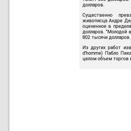
долларов.
Существенно прев
живописца Андре Дере
оцененное в предела
долларов. "Молодой а
802 тысячи долларов 
Из других работ из
d'homme) Пабло Пика
целом объем торгов в