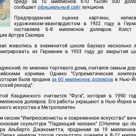
среду за 10 миллионов 610 тысяч 500 долла
сообщает
официальный сайт
аукциона.
Предпродажная оценка картины, написа
художником-авангардистом в 1932 году в Герма
составляла 6-8 миллионов долларов. Холст
ии Артура Саклера.
вал живопись в знаменитой школе Баухауз несколько 
эмигрировать из Германии в 1933 году до закрытия ш
ндинский, по мнению торгового дома, считался самым до
ийскими корнями. Однако "Супрематическая компози
которая была продана
за 60 миллионов долларов
в Нью-Йо
сский рекорд".
той Кандинского считается "Фуга", которая в 1990 го
 миллионов долларов. Его работы украшают в Нью-Йорке 
нного искусства и Метрополитен.
 сессии "Импрессионисты и современное искусство" ве
онзовая скульптура "Падающий человек" (L'Homme qui cha
ра Альберто Джакометти, проданная за 19 миллионов
 Перед началом торгов скульптуру оценили в 8-12 милл