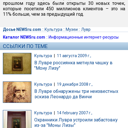
прошлом году здесь были открыты 30 новых точек,
которые посетили 450 миллионов клиентов – это на
11% больше, чем за предыдущий год.
Досье NEWSru.com
::
Культура
::
Музеи
::
Лувр
Каталог NEWSru.com
::
Информационные интернет-ресурсы
ССЫЛКИ ПО ТЕМЕ
Культура
|
11 августа 2009 г.,
В Лувре россиянка метнула чашку в
"Мону Лизу"
Культура
|
19 декабря 2008 г.,
В Лувре обнаружены три неизвестных
эскиза Леонардо да Винчи
Культура
|
14 february 2007 г.,
Охранники Лувра устроили забастовку
из-за "Моны Лизы"