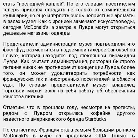
стать "последней каплей". По его словам, посетителям
теперь придется страдать не только от сомнительной
кулинарии, но еще и терпеть очень неприятные ароматы
в залах музея. Как с иронией замечают искусствоведы,
сегодня McDonald's, а завтра в Лувре могут открыться
дешевые магазины одежды.
Представители администрации музея подтвердили, что
фаст-фуд разместится в подземной галерее Carrousel du
Louvre, которая находится под стеклянной пирамидой
Лувра. Как считает администрация, ресторан быстрого
питания никак не противоречит концепции Лувра, более
того, он может удовлетворить потребности как
французских, так и иностранных посетителей, в области
еды. По словам представителей музея, владелец
торговой марки взял на себя заботу об обеспечении
качества питания.
Отметим, что в прошлом году, несмотря на протесты,
рядом с Лувром открылась кофейня другого
известного американского бренда Starbucks.
По статистике, Франция стала самым большим рынком
McDonald's в мире за пределами США. Только в