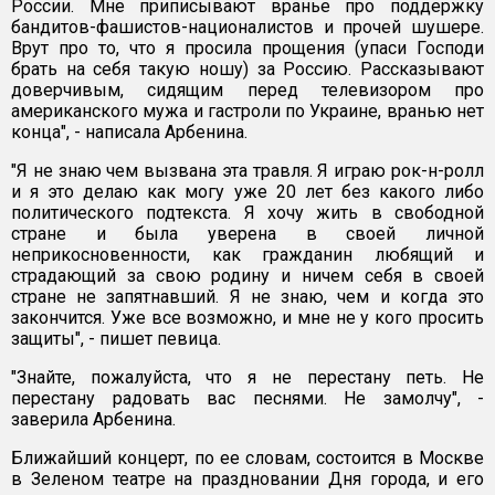
России. Мне приписывают вранье про поддержку
бандитов-фашистов-националистов и прочей шушере.
Врут про то, что я просила прощения (упаси Господи
брать на себя такую ношу) за Россию. Рассказывают
доверчивым, сидящим перед телевизором про
американского мужа и гастроли по Украине, вранью нет
конца", - написала Арбенина.
"Я не знаю чем вызвана эта травля. Я играю рок-н-ролл
и я это делаю как могу уже 20 лет без какого либо
политического подтекста. Я хочу жить в свободной
стране и была уверена в своей личной
неприкосновенности, как гражданин любящий и
страдающий за свою родину и ничем себя в своей
стране не запятнавший. Я не знаю, чем и когда это
закончится. Уже все возможно, и мне не у кого просить
защиты", - пишет певица.
"Знайте, пожалуйста, что я не перестану петь. Не
перестану радовать вас песнями. Не замолчу", -
заверила Арбенина.
Ближайший концерт, по ее словам, состоится в Москве
в Зеленом театре на праздновании Дня города, и его