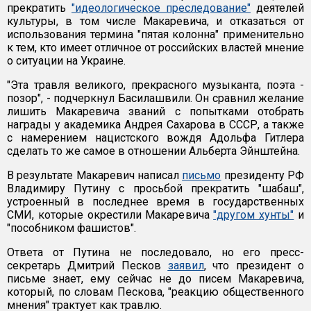
прекратить
"идеологическое преследование"
деятелей
культуры, в том числе Макаревича, и отказаться от
использования термина "пятая колонна" применительно
к тем, кто имеет отличное от российских властей мнение
о ситуации на Украине.
"Эта травля великого, прекрасного музыканта, поэта -
позор", - подчеркнул Басилашвили. Он сравнил желание
лишить Макаревича званий с попытками отобрать
награды у академика Андрея Сахарова в СССР, а также
с намерением нацистского вождя Адольфа Гитлера
сделать то же самое в отношении Альберта Эйнштейна.
В результате Макаревич написал
письмо
президенту РФ
Владимиру Путину с просьбой прекратить "шабаш",
устроенный в последнее время в государственных
СМИ, которые окрестили Макаревича
"другом хунты"
и
"пособником фашистов".
Ответа от Путина не последовало, но его пресс-
секретарь Дмитрий Песков
заявил
, что президент о
письме знает, ему сейчас не до писем Макаревича,
который, по словам Пескова, "реакцию общественного
мнения" трактует как травлю.