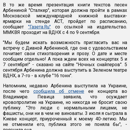
В то же время презентация книги текстов песен
Арбениной "Сталкер", которая должна пройти в рамках
Московской международной книжной выставки-
ярмарки на стенде АСТ, пройдет по расписанию,
сообщает
"Газета.Ru"
со ссылкой на издательство.
ММКВЯ проходит на ВДНХ с 4 по 9 сентября.
"Мы будем искать возможность пригласить вас на
встречу с Дианой Арбениной, где она с удовольствием
почитает свои стихотворения и прозу. О дате и месте
сообщим отдельно! А пока ждем всех на концертах 5 и
7 сентября!" - сказано на сайте "Ночных снайперов". 5
сентября Арбенина должна выступить в Зеленом театре
ВДНХ, а 7-го - в клубе "16 тонн".
Напомним, недавно Арбенина выступила на Украине,
после чего
сообщила об отмене
ее концерта во
Владимире. Певица заявила, что осуждает
кровопролитие на Украине, но никогда не бросит свою
публику. "Это люди с нормальными лицами, не
фашисты, они ни в чем не виноваты. 3 июля я сыграла в
Киеве концерт, приуроченный к моему 40-летию. Мы
не отменили его, публика этого не поняла бы", -
пояснила она.