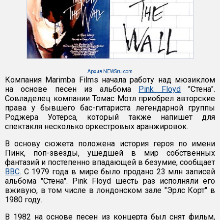
Архив NEWSru.com
Компания Marimba Films начала работу над мюзиклом
на основе песен из альбома
Pink Floyd
"Стена".
Совладелец компании Томас Мотл приобрел авторские
права у бывшего бас-гитариста легендарной группы
Роджера Уотерса, который также напишет для
спектакля несколько оркестровых аранжировок.
В основу сюжета положена история героя по имени
Пинк, поп-звезды, ушедшей в мир собственных
фантазий и постепенно впадающей в безумие, сообщает
BBC
. С 1979 года в мире было продано 23 млн записей
альбома "Стена". Pink Floyd шесть раз исполняли его
вживую, в том числе в лондонском зале "Эрлс Корт" в
1980 году.
В 1982 на основе песен из концерта был снят фильм,