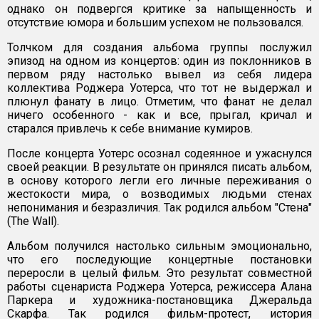
однако он подвергся критике за напыщенность и
отсутствие юмора и большим успехом не пользовался.
Толчком для создания альбома группы послужил
эпизод на одном из концертов: один из поклонников в
первом ряду настолько вывел из себя лидера
коллектива Роджера Уотерса, что тот не выдержал и
плюнул фанату в лицо. Отметим, что фанат не делал
ничего особенного - как и все, прыгал, кричал и
старался привлечь к себе внимание кумиров.
После концерта Уотерс осознал содеянное и ужаснулся
своей реакции. В результате он принялся писать альбом,
в основу которого легли его личные переживания о
жестокости мира, о возводимых людьми стенах
непонимания и безразличия. Так родился альбом "Стена"
(The Wall).
Альбом получился настолько сильным эмоционально,
что его последующие концертные постановки
переросли в целый фильм. Это результат совместной
работы сценариста Роджера Уотерса, режиссера Алана
Паркера и художника-постановщика Джеральда
Скарфа. Так родился фильм-протест, история