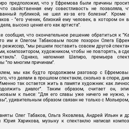
пиро предположил, что у Ефремова были причины проси
 что свойственная ему совестливость не позволяла, 
ованный публикой, не шел из-за его болезни". Кроме 
аков - "его ученик, близкий ему человек, в котором он 
дела, высоко ценил его как артиста".
 сообщил, что окончательное решение обратиться к "К
то им и Олегом Табаковым после похорон Олега Ефрем
л режиссер, "мы решили поставить совсем другой спектак
и, композитором, художником, чтобы не повторять, а сд
такль". Однако, напомнил Шапиро, премьера спект
ы "по многим причинам".
аклем, мы как будто продолжаем разговор с Ефремовы
ого, что делали в прошлом спектакле, сколько в споре, диа
 Именно так остается жить в памяти художник: как личнос
должить диалог". Таким образом, считает он, эпиг
ковым к пьесе: "Для его славы уже ничего не нужно, 
вы", удивительным образом связан не только с Мольером,
аняты Олег Табаков, Ольга Яковлева, Андрей Ильин и д
я Юрия Харикова, музыку к спектаклю написал композ