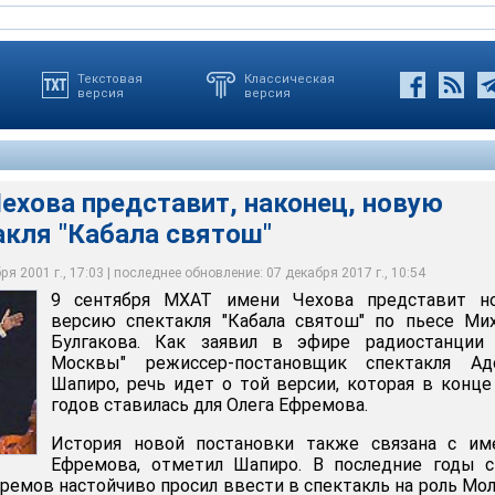
Текстовая
Классическая
версия
версия
ехова представит, наконец, новую
акля "Кабала святош"
представит, наконец, новую версию спектакля "Кабала святош"
я 2001 г., 17:03 | последнее обновление: 07 декабря 2017 г., 10:54
9 сентября МХАТ имени Чехова представит н
версию спектакля "Кабала святош" по пьесе Ми
Булгакова. Как заявил в эфире радиостанции 
Москвы" режиссер-постановщик спектакля Ад
Шапиро, речь идет о той версии, которая в конце
годов ставилась для Олега Ефремова.
История новой постановки также связана с им
Ефремова, отметил Шапиро. В последние годы с
фремов настойчиво просил ввести в спектакль на роль Мо