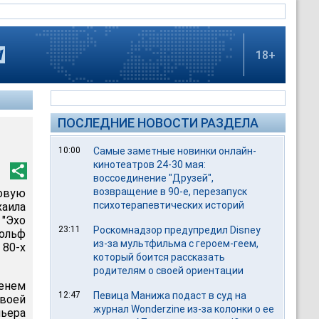
18+
ПОСЛЕДНИЕ НОВОСТИ РАЗДЕЛА
10:00
Самые заметные новинки онлайн-
кинотеатров 24-30 мая:
воссоединение "Друзей",
возвращение в 90-е, перезапуск
овую
психотерапевтических историй
хаила
"Эхо
23:11
Роскомнадзор предупредил Disney
ольф
из-за мультфильма c героем-геем,
 80-х
который боится рассказать
родителям о своей ориентации
енем
12:47
Певица Манижа подаст в суд на
воей
журнал Wonderzine из-за колонки о ее
льера