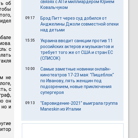
связях с АП и миллиардером Юрием
ть об
Ковальчуком
чтобы
того,
09:17
Брэд Питт через суд добился от
видел
Анджелины Джоли совместной опеки
над детьми
абале
15:35
Украина вводит санкции против 11
ова.
российских актеров и музыкантов и
ль: с
требует того же от США и стран ЕС
елать
(СПИСОК)
акля
10:00
Самые заметные новинки онлайн-
кинотеатров 17-23 мая: "Пищеблок"
м не
по Иванову, пять женщин под
логе,
подозрением, новые приключения
ть, с
супергероя
раф,
но он
09:13
"Евровидение-2021" выиграла группа
 но и
Maneskin из Италии
ругие
итор