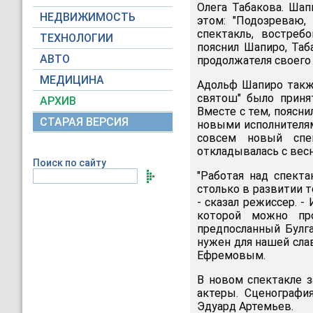
Олега Табакова. Ша
НЕДВИЖИМОСТЬ
этом: "Подозреваю,
спектакль, востреб
ТЕХНОЛОГИИ
пояснил Шапиро, Таб
АВТО
продолжателя своего 
МЕДИЦИНА
Адольф Шапиро также
святош" было приня
АРХИВ
Вместе с тем, поясни
СТАРАЯ ВЕРСИЯ
новыми исполнителям
совсем новый спек
откладывалась с весн
Поиск по сайту
"Работая над спект
столько в развитии т
- сказал режиссер. -
которой можно про
предпосланный Булга
нужен для нашей сла
Ефремовым.
В новом спектакле з
актеры. Сценографи
Эдуард Артемьев.