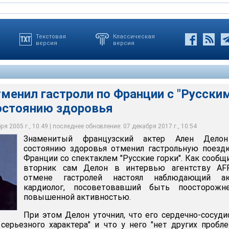
Текстовая
Классическая
версия
версия
менил гастроли по Франции с "Русски
состоянию здоровья
 гастроли по Франции с "Русскими горками" по состоянию
я 2005 г., 10:49 | последнее обновление: 07 декабря 2017 г., 10:54
Знаменитый французский актер Ален Дело
состоянию здоровья отменил гастрольную поезд
Франции со спектаклем "Русские горки". Как сообщ
вторник сам Делон в интервью агентству AFP
отмене гастролей настоял наблюдающий ак
кардиолог, посоветовавший быть поосторожн
повышенной активностью.
При этом Делон уточнил, что его сердечно-сосуд
серьезного характера" и что у него "нет других пробл