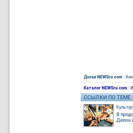
Досье NEWSru.com
::
Ки
Каталог NEWSru.com
::
И
ССЫЛКИ ПО ТЕМЕ
Культур
В прод
Делон 