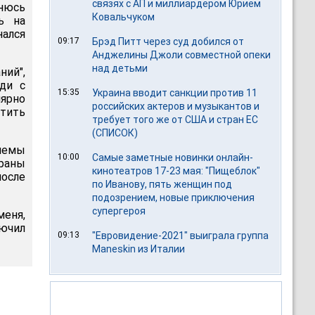
связях с АП и миллиардером Юрием
енюсь
Ковальчуком
ь на
нался
09:17
Брэд Питт через суд добился от
Анджелины Джоли совместной опеки
над детьми
ний",
ди с
15:35
Украина вводит санкции против 11
ярно
российских актеров и музыкантов и
етить
требует того же от США и стран ЕС
(СПИСОК)
блемы
10:00
Самые заметные новинки онлайн-
траны
кинотеатров 17-23 мая: "Пищеблок"
осле
по Иванову, пять женщин под
подозрением, новые приключения
супергероя
меня,
лючил
09:13
"Евровидение-2021" выиграла группа
Maneskin из Италии