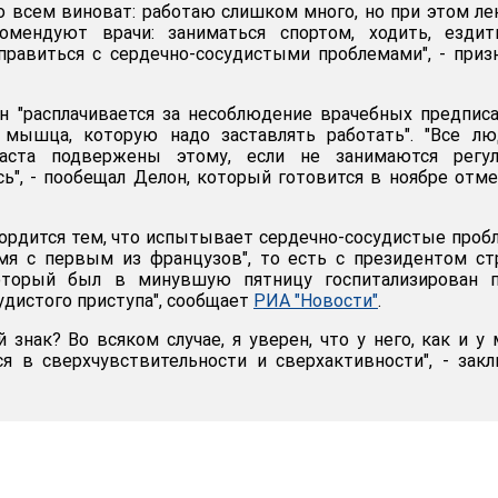
во всем виноват: работаю слишком много, но при этом л
омендуют врачи: заниматься спортом, ходить, ездит
правиться с сердечно-сосудистыми проблемами", - приз
н "расплачивается за несоблюдение врачебных предписа
 мышца, которую надо заставлять работать". "Все лю
раста подвержены этому, если не занимаются регул
сь", - пообещал Делон, который готовится в ноябре отм
"гордится тем, что испытывает сердечно-сосудистые про
мя с первым из французов", то есть с президентом с
торый был в минувшую пятницу госпитализирован п
удистого приступа", сообщает
РИА "Новости"
.
 знак? Во всяком случае, я уверен, что у него, как и у 
я в сверхчувствительности и сверхактивности", - зак