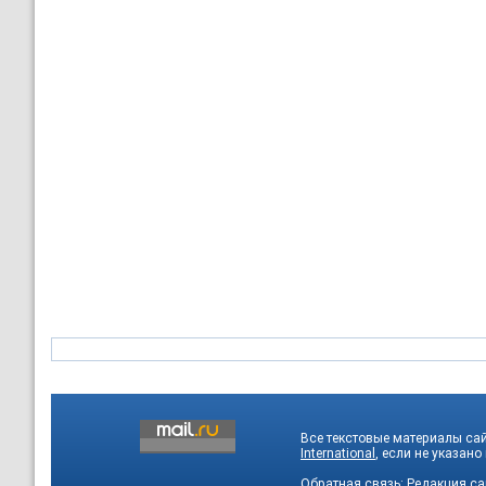
Все текстовые материалы са
International
, если не указано
Обратная связь:
Редакция са