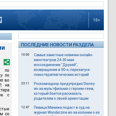
18+
ПОСЛЕДНИЕ НОВОСТИ РАЗДЕЛА
ми
10:00
Самые заметные новинки онлайн-
кинотеатров 24-30 мая:
воссоединение "Друзей",
возвращение в 90-е, перезапуск
н по
психотерапевтических историй
ку по
ил во
23:11
Роскомнадзор предупредил Disney
, на
из-за мультфильма c героем-геем,
тера
который боится рассказать
ее с
родителям о своей ориентации
12:47
Певица Манижа подаст в суд на
истые
журнал Wonderzine из-за колонки о ее
ем со