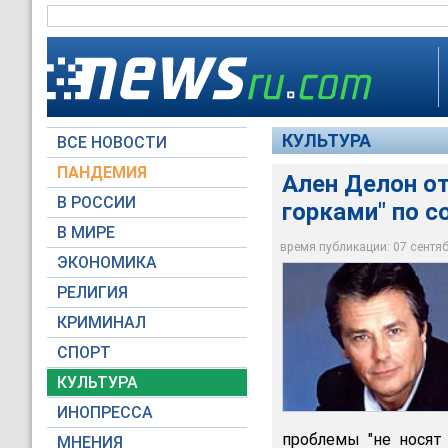
КУЛЬТУРА
ВСЕ НОВОСТИ
ПАНДЕМИЯ
Ален Делон от
В РОССИИ
горками" по 
Ален Делон отменил
В МИРЕ
здоровья
время публикации: 07 сентябр
ЭКОНОМИКА
Архив NEWSru.com
РЕЛИГИЯ
КРИМИНАЛ
СПОРТ
КУЛЬТУРА
ИНОПРЕССА
проблемы "не носят 
МНЕНИЯ