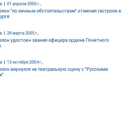
а
|
01 апреля 2005 г.,
елон "по личным обстоятельствам" отменил гастроли в
урге
а
|
28 марта 2005 г.,
елон удостоен звания офицера ордена Почетного
а
а
|
13 октября 2004 г.,
елон вернулся на театральную сцену c "Русскими
и"