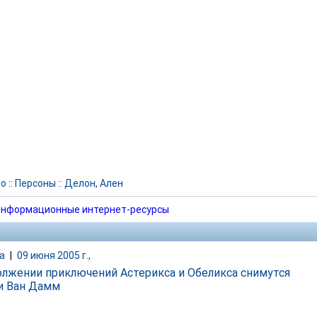
но
::
Персоны
::
Делон, Ален
нформационные интернет-ресурсы
а
|
09 июня 2005 г.,
олжении приключений Астерикса и Обеликса снимутся
и Ван Дамм