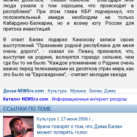
люди узнали о том хорошем, что происходит в
республике". При этом глава КБР подчеркнул, что
положительный имидж необходим не только
Кабардино-Балкарии, но и всему югу России для
притока инвестиций.
В ответ Билан подарил Канокову записи своих
выступлений. "Признание родной республики для меня
очень дорого", - сказал он. Певец признался, что,
выступая на родине, волнуется гораздо сильнее, чем
где бы то ни было. "Каждое упоминание о Родине очень
важно перед телекамерами из десятков стран мира, как
это было на "Евровидении", - считает молодая звезда.
Досье NEWSru.com
::
Культура
::
Музыка
::
Билан, Дима
Каталог NEWSru.com
::
Информационные интернет-ресурсы
ССЫЛКИ ПО ТЕМЕ
Культура
|
27 июня 2006 г.,
Врачи говорят о том, что Дима Билан
может потерять голос