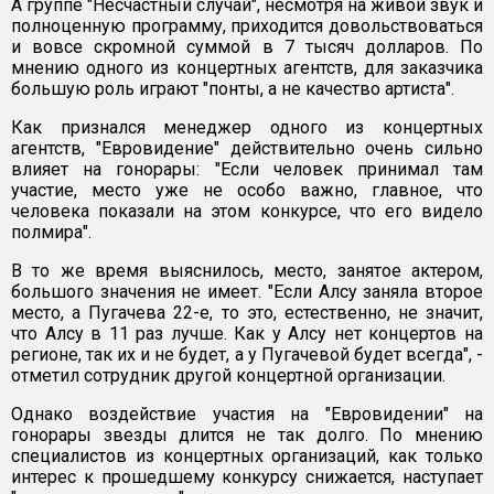
А группе "Несчастный случай", несмотря на живой звук и
полноценную программу, приходится довольствоваться
и вовсе скромной суммой в 7 тысяч долларов. По
мнению одного из концертных агентств, для заказчика
большую роль играют "понты, а не качество артиста".
Как признался менеджер одного из концертных
агентств, "Евровидение" действительно очень сильно
влияет на гонорары: "Если человек принимал там
участие, место уже не особо важно, главное, что
человека показали на этом конкурсе, что его видело
полмира".
В то же время выяснилось, место, занятое актером,
большого значения не имеет. "Если Алсу заняла второе
место, а Пугачева 22-е, то это, естественно, не значит,
что Алсу в 11 раз лучше. Как у Алсу нет концертов на
регионе, так их и не будет, а у Пугачевой будет всегда", -
отметил сотрудник другой концертной организации.
Однако воздействие участия на "Евровидении" на
гонорары звезды длится не так долго. По мнению
специалистов из концертных организаций, как только
интерес к прошедшему конкурсу снижается, наступает