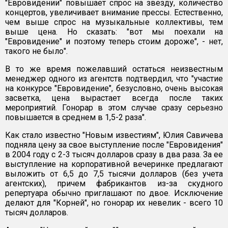
"Евровидении" повышает спрос на звезду, количество
концертов, увеличивает внимание прессы. Естественно,
чем выше спрос на музыкальные коллективы, тем
выше цена. Но сказать: "вот мы поехали на
"Евровидение" и поэтому теперь стоим дороже", - нет,
такого не было".
В то же время пожелавший остаться неизвестным
менеджер одного из агентств подтвердил, что "участие
на конкурсе "Евровидение", безусловно, очень высокая
засветка, цена вырастает всегда после таких
мероприятий. Гонорар в этом случае сразу серьезно
повышается в среднем в 1,5-2 раза".
Как стало известно "Новым известиям", Юлия Савичева
подняла цену за свое выступление после "Евровидения"
в 2004 году с 2-3 тысяч долларов сразу в два раза. За ее
выступление на корпоративной вечеринке предлагают
выложить от 6,5 до 7,5 тысячи долларов (без учета
агентских), причем фабрикантов из-за скудного
репертуара обычно приглашают по двое. Исключение
делают для "Корней", но гонорар их невелик - всего 10
тысяч долларов.