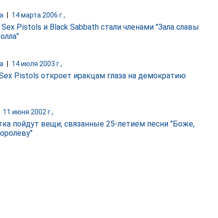
а
|
14 марта 2006 г.,
Sex Pistols и Black Sabbath стали членами "Зала славы
олла"
а
|
14 июля 2003 г.,
 Sex Pistols откроет иракцам глаза на демократию
|
11 июня 2002 г.,
тка пойдут вещи, связанные 25-летием песни "Боже,
королеву"