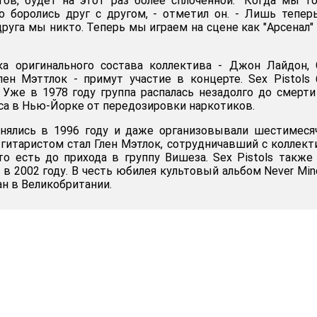
ов, будет на этот раз более сплоченной. "Когда мы т
о боролись друг с другом, - отметил он. - Лишь тепе
 друга мы никто. Теперь мы играем на сцене как "Арсенал" 
ка оригинального состава коллектива - Джон Лайдон,
ен Мэттлок - примут участие в концерте. Sex Pistols
. Уже в 1978 году группа распалась незадолго до смерти
са в Нью-Йорке от передозировки наркотиков.
динялись в 1996 году и даже организовывали шестимес
-гитаристом стал Глен Мэтлок, сотрудничавший с коллек
 то есть до прихода в группу Вишеза. Sex Pistols также
в 2002 году. В честь юбилея культовый альбом Never Min
ан в Великобритании.