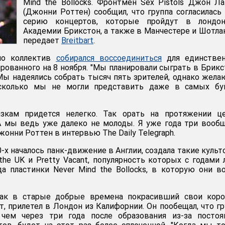
Mind the Bollocks. Фронтмен Sex Pistols Джон Л
(Джонни Роттен) сообщил, что группа согласилась
серию концертов, которые пройдут в лондон
Академии Брикстон, а также в Манчестере и Шотла
передает
Breitbart
.
ьно коллектив
собирался воссоединиться
для единствен
рованного на 8 ноября. "Мы планировали сыграть в Брикс
 Мы надеялись собрать тысяч пять зрителей, однако жел
, сколько мы не могли представить даже в самых бу
зкам придется нелегко. Так орать на протяжении це
А мы ведь уже далеко не молоды. Я уже года три вооб
Джонни Роттен в интервью The Daily Telegraph.
70-х началось панк-движение в Англии, создала такие куль
 the UK и Pretty Vacant, популярность которых с годами
да пластинки Never Mind the Bollocks, в которую они в
как в старые добрые времена покрасивший свои коро
, прилетел в Лондон из Калифорнии. Он пообещал, что гр
чем через три года после образования из-за постоя