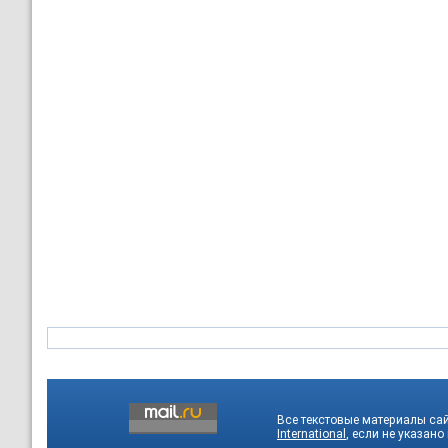
Все текстовые материалы са
International
, если не указано