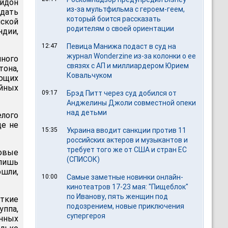
айдон
из-за мультфильма c героем-геем,
 дать
который боится рассказать
ской
родителям о своей ориентации
ндии,
12:47
Певица Манижа подаст в суд на
журнал Wonderzine из-за колонки о ее
ного
связях с АП и миллиардером Юрием
тона,
Ковальчуком
ающих
йных
09:17
Брэд Питт через суд добился от
Анджелины Джоли совместной опеки
над детьми
лого
ще не
15:35
Украина вводит санкции против 11
российских актеров и музыкантов и
требует того же от США и стран ЕС
товые
(СПИСОК)
 лишь
ошли,
10:00
Самые заметные новинки онлайн-
кинотеатров 17-23 мая: "Пищеблок"
по Иванову, пять женщин под
ткие
подозрением, новые приключения
уппа,
супергероя
нных