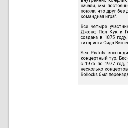
внутренних конфликт
начали, мы постоянн
поняли, что друг без
командная игра".
Все четыре участни
Джонс, Пол Кук и Гл
создана в 1875 году
гитариста Сида Више
Sex Pistols воссое
концертный тур. Бас
с 1975 по 1977 год,
несколько концертов 
Bollocks был переизд