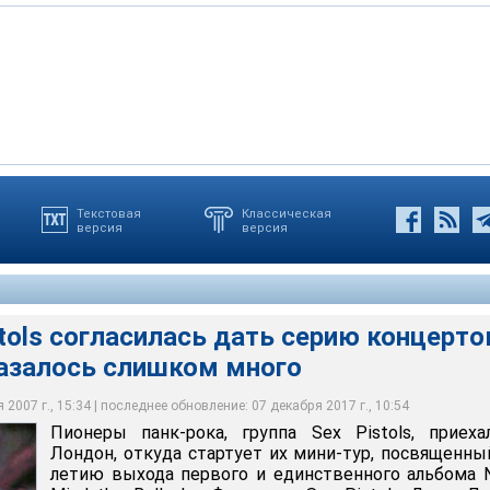
Текстовая
Классическая
версия
версия
 согласилась дать серию концертов - желающих оказалось
stols согласилась дать серию концертов
залось слишком много
2007 г., 15:34 | последнее обновление: 07 декабря 2017 г., 10:54
Пионеры панк-рока, группа Sex Pistols, приех
Лондон, откуда стартует их мини-тур, посвященны
летию выхода первого и единственного альбома 