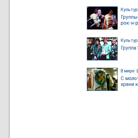
Культур
Группы 
рок-н-р
Культур
Группа
В мире
С моло
храни 