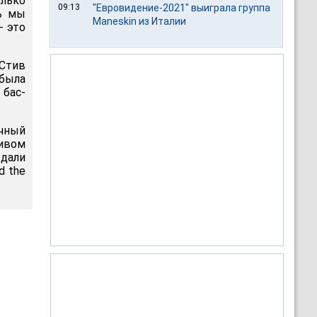
олько
09:13
"Евровидение-2021" выиграла группа
рь мы
Maneskin из Италии
- это
 Стив
 была
 бас-
ячный
тивом
 дали
d the