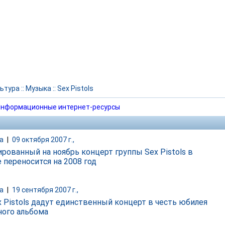
ьтура
::
Музыка
::
Sex Pistols
нформационные интернет-ресурсы
а
|
09 октября 2007 г.,
ированный на ноябрь концерт группы Sex Pistols в
 переносится на 2008 год
а
|
19 сентября 2007 г.,
x Pistols дадут единственный концерт в честь юбилея
ого альбома