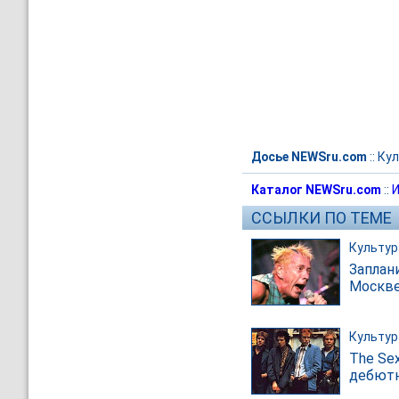
Досье NEWSru.com
::
Кул
Каталог NEWSru.com
::
И
ССЫЛКИ ПО ТЕМЕ
Культур
Заплан
Москве
Культур
The Se
дебютн