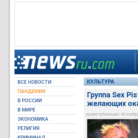
Группа Sex Pistols
слишком много
КУЛЬТУРА
ВСЕ НОВОСТИ
yottamusic.com
ПАНДЕМИЯ
Группа Sex Pi
В РОССИИ
желающих ока
В МИРЕ
время публикации: 08 ноября 
ЭКОНОМИКА
РЕЛИГИЯ
КРИМИНАЛ