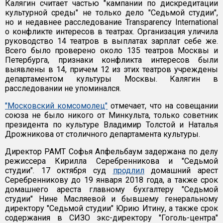
Калягин считает частью "кампании по дискредитации
культурной среды" не только дело "Седьмой студии",
но и недавнее расследование Transparency International
о конфликте интересов в театрах. Организация уличила
руководство 14 театров в выплатах зарплат себе же.
Всего было проверено около 135 театров Москвы и
Петербурга, признаки конфликта интересов были
выявлены в 14, причем 12 из этих театров учреждены
департаментом культуры Москвы. Калягин в
расследовании не упоминался.
"Московский комсомолец"
отмечает, что на совещании
союза не было никого от Минкульта, только советник
президента по культуре Владимир Толстой и Наталья
Дрожникова от столичного департамента культуры.
Директор РАМТ Софья Апфельбаум задержана по делу
режиссера Кирилла Серебренникова и "Седьмой
студии". 17 октября суд
продлил
домашний арест
Серебренникову до 19 января 2018 года, а также срок
домашнего ареста главному бухгалтеру "Седьмой
студии" Нине Масляевой и бывшему генеральному
директору "Седьмой студии" Юрию Итину, а также срок
содержания в СИЗО экс-директору "Гоголь-центра"