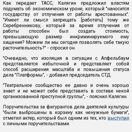
Как передает ТАСС, Калягин предложил властям
подумать об экономическом уроне, который "наносится
государству от отлучения от работы арестованных".
"Имеет ли смысл запрещать [работать] тому же
Серебренникову, который за время отлучения от
работы способен был создать стоимость,
превышающую размер инкриминируемого ему
хищения? Можем ли мы сегодня позволять себе такую
расточительность?" - спросил он.
"Очевидно, что изоляция в ситуации с Апфельбаум
представляется избыточной и представляет собой
способ расширения масштаба и повышения статуса
дела "Платформы", - добавил председатель СТД.
"Театральное сообщество ее давно и очень хорошо
знает и не может себе представить в составе некой
организованной преступной группы", - пояснил Калягин.
Поручительства за фигурантов дела деятелей культуры
"были выброшены в корзину как ненужные бумаги",
отметил актер, который был одним из тех, кто
выступил
с личными поручительствами.