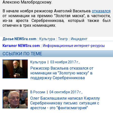
Алексею Малобродскому.
В начале ноября режиссер Анатолий Васильев
отказался
от номинации на премию "Золотая маска", в частности,
из-за ареста Серебренникова, который также был
отмечен в трех номинациях.
Досье NEWSru.com
::
Культура
::
Театр
::
Инцидент
Каталог NEWSru.com
::
Информационные интернет-ресурсы
ССЫЛКИ ПО ТЕМЕ
Культура
|
03 ноября 2017 г.,
Режиссер Васильев отказался от
номинации на "Золотую маску" в
поддержку Серебренникова
В России
|
04 сентября 2017 г.,
Олег Басилашвили написал Кириллу
Серебренникову письмо: ситуация с
арестом - это "фантасмагория"