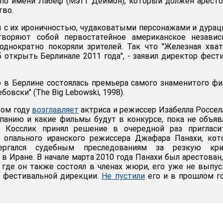
 по имени Лабеф (Мэтт Деймон), который должен арест
тво.
 с их ироничностью, чудаковатыми персонажами и дура
творяют собой первостатейное американское независ
днократно покоряли зрителей. Так что "Железная хват
 открыть Берлинале 2011 года", - заявил директор фест
 в Берлине состоялась премьера самого знаменитого ф
овски" (The Big Lebowski, 1998).
том году
возглавляет
актриса и режиссер Изабелла Россел
панию и какие фильмы будут в конкурсе, пока не объяв
о Косслик принял решение в очередной раз пригласи
 опального иранского режиссера Джафара Панахи, кот
вергался судебным преследованиям за резкую кри
 Иране. В начале марта 2010 года Панахи был арестован,
 где он также состоял в членах жюри, его уже не выпус
и фестивальной дирекции.
Не пустили
его и в прошлом г