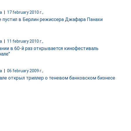
а
|
17 february 2010 г.,
е пустил в Берлин режиссера Джафара Панахи
а
|
11 february 2010 г.,
ании в 60-й раз открывается кинофестиваль
нале"
а
|
06 february 2009 г.,
але открыл триллер о теневом банковском бизнесе