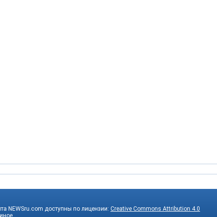
йта NEWSru.com доступны по лицензии:
Creative Commons Attribution 4.0
 иное.