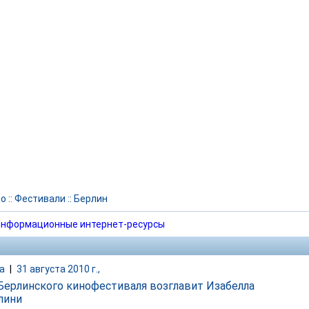
но
::
Фестивали
::
Берлин
нформационные интернет-ресурсы
а
|
31 августа 2010 г.,
ерлинского кинофестиваля возглавит Изабелла
лини