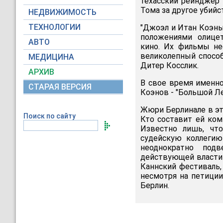
техасский рейнджер
Тома за другое убийс
НЕДВИЖИМОСТЬ
ТЕХНОЛОГИИ
"Джоэл и Итан Коэны
положениями олице
АВТО
кино. Их фильмы нео
великолепный способ
МЕДИЦИНА
Дитер Косслик.
АРХИВ
В свое время именно
СТАРАЯ ВЕРСИЯ
Коэнов - "Большой Леб
Жюри Берлинале в э
Поиск по сайту
Кто составит ей ком
Известно лишь, чт
судейскую коллегию
неоднократно под
действующей власти в
Каннский фестиваль,
несмотря на петици
Берлин.