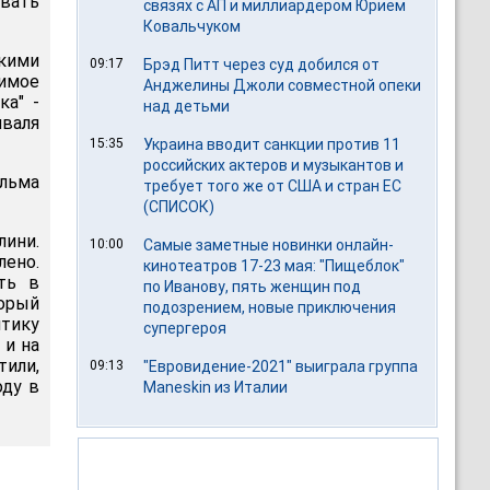
овать
связях с АП и миллиардером Юрием
Ковальчуком
цкими
09:17
Брэд Питт через суд добился от
имое
Анджелины Джоли совместной опеки
ка" -
над детьми
иваля
15:35
Украина вводит санкции против 11
российских актеров и музыкантов и
ильма
требует того же от США и стран ЕС
(СПИСОК)
лини.
10:00
Самые заметные новинки онлайн-
лено.
кинотеатров 17-23 мая: "Пищеблок"
ть в
по Иванову, пять женщин под
орый
подозрением, новые приключения
тику
супергероя
 и на
тили,
09:13
"Евровидение-2021" выиграла группа
оду в
Maneskin из Италии