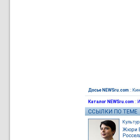
Досье NEWSru.com
::
Ки
Каталог NEWSru.com
::
И
ССЫЛКИ ПО ТЕМЕ
Культур
Жюри Б
Россел