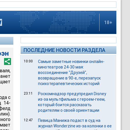
18+
ПОСЛЕДНИЕ НОВОСТИ РАЗДЕЛА
оэн
10:00
Самые заметные новинки онлайн-
кинотеатров 24-30 мая:
валя,
воссоединение "Друзей",
танет
возвращение в 90-е, перезапуск
бщает
психотерапевтических историй
23:11
Роскомнадзор предупредил Disney
ода с
из-за мультфильма c героем-геем,
ц 14-
который боится рассказать
фелд
родителям о своей ориентации
лин).
ного
12:47
Певица Манижа подаст в суд на
ймает
журнал Wonderzine из-за колонки о ее