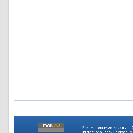
Все текстовые материалы са
International
, если не указано