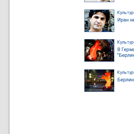
Культур
Иран н
Культур
В Герм
"Берли
Культур
Берлин