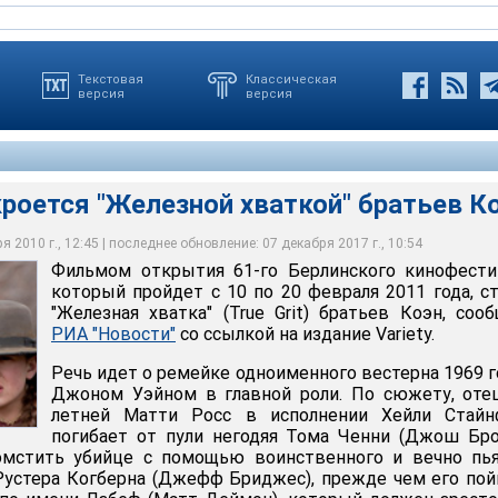
Текстовая
Классическая
версия
версия
роется "Железной хваткой" братьев К
 2010 г., 12:45 | последнее обновление: 07 декабря 2017 г., 10:54
1-го Берлинского кинофестиваля, который пройдет с 10 по 20
Фильмом открытия 61-го Берлинского кинофести
станет "Железная хватка" (True Grit) братьев Коэн
который пройдет с 10 по 20 февраля 2011 года, с
"Железная хватка" (True Grit) братьев Коэн, соо
РИА "Новости"
со ссылкой на издание Variety.
Речь идет о ремейке одноименного вестерна 1969 г
Джоном Уэйном в главной роли. По сюжету, оте
летней Матти Росс в исполнении Хейли Стайн
погибает от пули негодяя Тома Ченни (Джош Бро
мстить убийце с помощью воинственного и вечно пья
Рустера Когберна (Джефф Бриджес), прежде чем его по