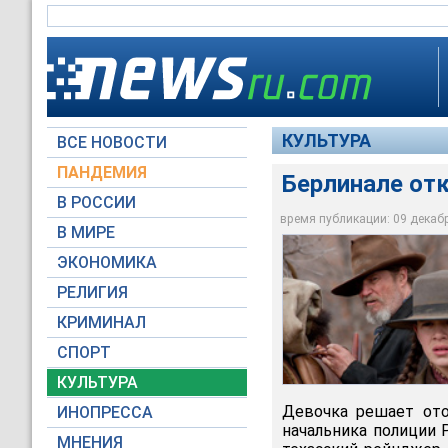
КУЛЬТУРА
ВСЕ НОВОСТИ
ПАНДЕМИЯ
Берлинале отк
В РОССИИ
время публикации: 09 декабря
Фильмом открытия 6
В МИРЕ
февраля 2011 года, 
ЭКОНОМИКА
kinopoisk.ru
РЕЛИГИЯ
КРИМИНАЛ
СПОРТ
КУЛЬТУРА
Девочка решает ото
ИНОПРЕССА
начальника полиции 
МНЕНИЯ