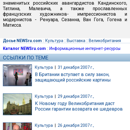
знаменитых российских авангардистов Кандинского,
Татлина, Малевича, а также прославленных
французских художников- импрессионистов и
модернистов - Ренуара, Сезанна, Ван Гога, Гогена и
Матисса.
Досье NEWSru.com
::
Культура
::
Выставка
::
Великобритания
Каталог NEWSru.com
::
Информационные интернет-ресурсы
ССЫЛКИ ПО ТЕМЕ
Культура
|
31 декабря 2007 г.,
В Британии вступает в силу закон,
защищающий российские картины
Культура
|
29 декабря 2007 г.,
К Новому году Великобритания даст
России гарантии возврата ее шедевров
Культура
|
26 декабря 2007 г.,