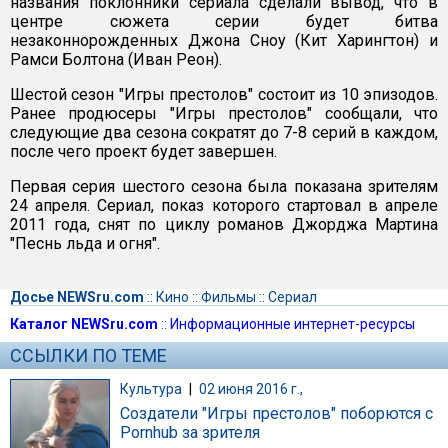
названия поклонники сериала сделали вывод, что в
центре сюжета серии будет битва
незаконнорожденных Джона Сноу (Кит Харингтон) и
Рамси Болтона (Иван Реон).
Шестой сезон "Игры престолов" состоит из 10 эпизодов.
Ранее продюсеры "Игры престолов" сообщали, что
следующие два сезона сократят до 7-8 серий в каждом,
после чего проект будет завершен.
Первая серия шестого сезона была показана зрителям
24 апреля. Сериал, показ которого стартовал в апреле
2011 года, снят по циклу романов Джорджа Мартина
"Песнь льда и огня".
Досье NEWSru.com
::
Кино
::
Фильмы
::
Сериал
Каталог NEWSru.com
::
Информационные интернет-ресурсы
ССЫЛКИ ПО ТЕМЕ
Культура
|
02 июня 2016 г.,
Создатели "Игры престолов" поборются с
Pornhub за зрителя